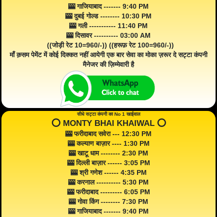
🎰 गाजियाबाद ------- 9:40 PM
🎰 दुबई गोल्ड -------- 10:30 PM
🎰 गली ----------- 11:40 PM
🎰 दिसावर ---------- 03:00 AM
((जोड़ी रेट 10=960/-)) ((हरूफ़ रेट 100=960/-))
माँ क़सम पेमेंट में कोई दिक्कत नहीं आयेगी एक बार सेवा का मोका ज़रूर दे सट्टा कंपनी
मैनेजर की ज़िम्मेवारी है
सीधे सट्टा कंपनी का No 1 खाईवाल
⭕️ MONTY BHAI KHAIWAL ⭕️
🎰 फरीदाबाद सवेरा --- 12:30 PM
🎰 कल्याण बाज़ार ---- 1:30 PM
🎰 खाटू धाम -------- 2:30 PM
🎰 दिल्ली बाज़ार ------ 3:05 PM
🎰 श्री गणेश ------ 4:35 PM
🎰 करनाल ---------- 5:30 PM
🎰 फरीदाबाद --------- 6:05 PM
🎰 गोवा किंग -------- 7:30 PM
🎰 गाजियाबाद ------- 9:40 PM