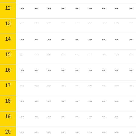
12
--
--
--
--
--
--
--
--
--
13
--
--
--
--
--
--
--
--
--
14
--
--
--
--
--
--
--
--
--
15
--
--
--
--
--
--
--
--
--
16
--
--
--
--
--
--
--
--
--
17
--
--
--
--
--
--
--
--
--
18
--
--
--
--
--
--
--
--
--
19
--
--
--
--
--
--
--
--
--
20
--
--
--
--
--
--
--
--
--