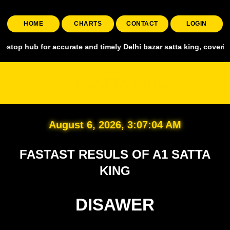
HOME
CHARTS
CONTACT
LOGIN
for accurate and timely Delhi bazar satta king, covering all major m
A1 SATTA KING
August 6, 2026, 3:07:05 AM
FASTAST RESULS OF A1 SATTA
KING
DISAWER