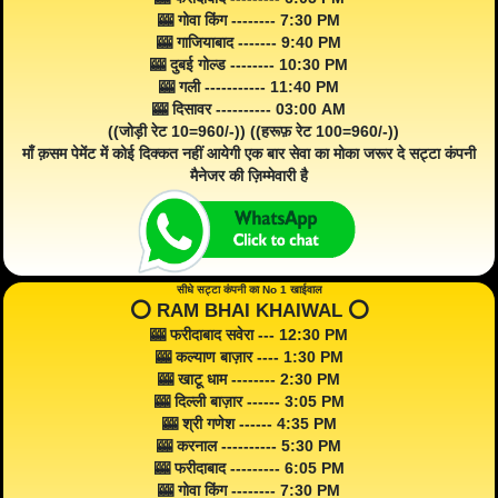
🎰 गोवा किंग -------- 7:30 PM
🎰 गाजियाबाद ------- 9:40 PM
🎰 दुबई गोल्ड -------- 10:30 PM
🎰 गली ----------- 11:40 PM
🎰 दिसावर ---------- 03:00 AM
((जोड़ी रेट 10=960/-)) ((हरूफ़ रेट 100=960/-))
माँ क़सम पेमेंट में कोई दिक्कत नहीं आयेगी एक बार सेवा का मोका जरूर दे सट्टा कंपनी
मैनेजर की ज़िम्मेवारी है
सीधे सट्टा कंपनी का No 1 खाईवाल
⭕️ RAM BHAI KHAIWAL ⭕️
🎰 फरीदाबाद सवेरा --- 12:30 PM
🎰 कल्याण बाज़ार ---- 1:30 PM
🎰 खाटू धाम -------- 2:30 PM
🎰 दिल्ली बाज़ार ------ 3:05 PM
🎰 श्री गणेश ------ 4:35 PM
🎰 करनाल ---------- 5:30 PM
🎰 फरीदाबाद --------- 6:05 PM
🎰 गोवा किंग -------- 7:30 PM