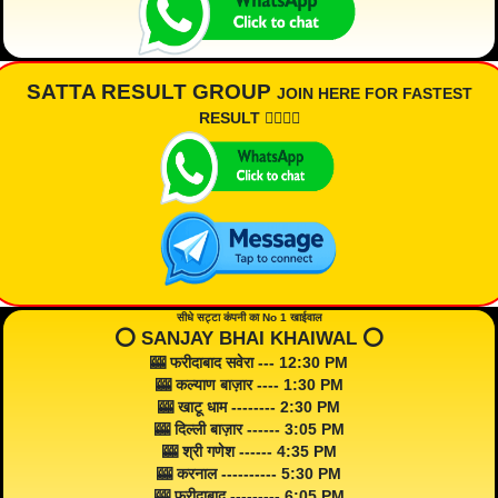
SATTA RESULT GROUP
JOIN HERE FOR FASTEST
RESULT 👇🏾👇🏾
सीधे सट्टा कंपनी का No 1 खाईवाल
⭕️ SANJAY BHAI KHAIWAL ⭕️
🎰 फरीदाबाद सवेरा --- 12:30 PM
🎰 कल्याण बाज़ार ---- 1:30 PM
🎰 खाटू धाम -------- 2:30 PM
🎰 दिल्ली बाज़ार ------ 3:05 PM
🎰 श्री गणेश ------ 4:35 PM
🎰 करनाल ---------- 5:30 PM
🎰 फरीदाबाद --------- 6:05 PM