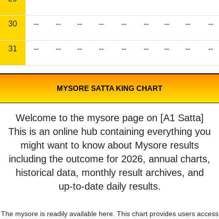
30
--
--
--
--
--
--
--
--
--
31
--
--
--
--
--
--
--
--
--
MYSORE SATTA KING CHART
Welcome to the mysore page on [A1 Satta]
This is an online hub containing everything you
might want to know about Mysore results
including the outcome for 2026, annual charts,
historical data, monthly result archives, and
up-to-date daily results.
The mysore is readily available here. This chart provides users access