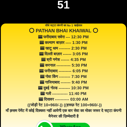
51
सीधे सट्टा कंपनी का No 1 खाईवाल
⭕️ PATHAN BHAI KHAIWAL ⭕️
🎰 फरीदाबाद सवेरा --- 12:30 PM
🎰 कल्याण बाज़ार ---- 1:30 PM
🎰 खाटू धाम -------- 2:30 PM
🎰 दिल्ली बाज़ार ------ 3:05 PM
🎰 श्री गणेश ------ 4:35 PM
🎰 करनाल ---------- 5:30 PM
🎰 फरीदाबाद --------- 6:05 PM
🎰 गोवा किंग -------- 7:30 PM
🎰 गाजियाबाद ------- 9:40 PM
🎰 दुबई गोल्ड -------- 10:30 PM
🎰 गली ----------- 11:40 PM
🎰 दिसावर ---------- 03:00 AM
((जोड़ी रेट 10=960/-)) ((हरूफ़ रेट 100=960/-))
माँ क़सम पेमेंट में कोई दिक्कत नहीं आयेगी एक बार सेवा का मोका जरूर दे सट्टा कंपनी
मैनेजर की ज़िम्मेवारी है