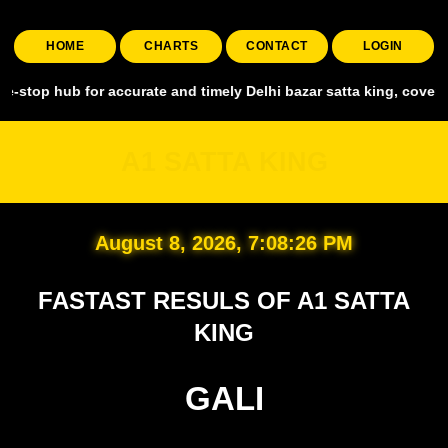
HOME
CHARTS
CONTACT
LOGIN
 for accurate and timely Delhi bazar satta king, covering all major 
A1 SATTA KING
August 8, 2026, 7:08:27 PM
FASTAST RESULS OF A1 SATTA
KING
GALI