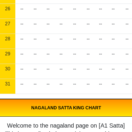
26
--
--
--
--
--
--
--
--
--
27
--
--
--
--
--
--
--
--
--
28
--
--
--
--
--
--
--
--
--
29
--
--
--
--
--
--
--
--
--
30
--
--
--
--
--
--
--
--
--
31
--
--
--
--
--
--
--
--
--
NAGALAND SATTA KING CHART
Welcome to the nagaland page on [A1 Satta]