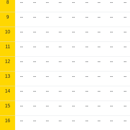
8
--
--
--
--
--
--
--
--
--
9
--
--
--
--
--
--
--
--
--
10
--
--
--
--
--
--
--
--
--
11
--
--
--
--
--
--
--
--
--
12
--
--
--
--
--
--
--
--
--
13
--
--
--
--
--
--
--
--
--
14
--
--
--
--
--
--
--
--
--
15
--
--
--
--
--
--
--
--
--
16
--
--
--
--
--
--
--
--
--