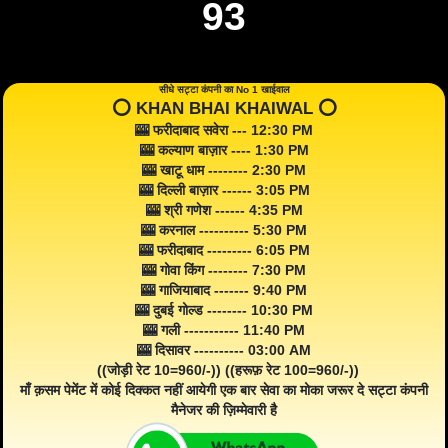
93
सीधे सट्टा कंपनी का No 1 खाईवाल
⭕️ KHAN BHAI KHAIWAL ⭕️
🎰 फरीदाबाद सवेरा --- 12:30 PM
🎰 कल्याण बाज़ार ---- 1:30 PM
🎰 खाटू धाम -------- 2:30 PM
🎰 दिल्ली बाज़ार ------ 3:05 PM
🎰 श्री गणेश ------ 4:35 PM
🎰 करनाल ---------- 5:30 PM
🎰 फरीदाबाद --------- 6:05 PM
🎰 गोवा किंग -------- 7:30 PM
🎰 गाजियाबाद ------- 9:40 PM
🎰 दुबई गोल्ड -------- 10:30 PM
🎰 गली ----------- 11:40 PM
🎰 दिसावर ---------- 03:00 AM
((जोड़ी रेट 10=960/-)) ((हरूफ़ रेट 100=960/-))
माँ क़सम पेमेंट में कोई दिक्कत नहीं आयेगी एक बार सेवा का मोका जरूर दे सट्टा कंपनी
मैनेजर की ज़िम्मेवारी है