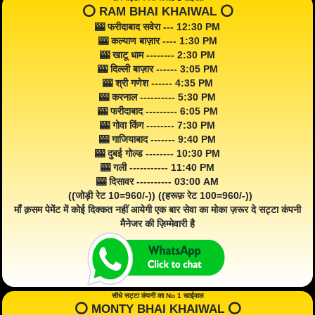
⭕️ RAM BHAI KHAIWAL ⭕️
🎰 फरीदाबाद सवेरा --- 12:30 PM
🎰 कल्याण बाज़ार ---- 1:30 PM
🎰 खाटू धाम -------- 2:30 PM
🎰 दिल्ली बाज़ार ------ 3:05 PM
🎰 श्री गणेश ------ 4:35 PM
🎰 करनाल ---------- 5:30 PM
🎰 फरीदाबाद --------- 6:05 PM
🎰 गोवा किंग -------- 7:30 PM
🎰 गाजियाबाद ------- 9:40 PM
🎰 दुबई गोल्ड -------- 10:30 PM
🎰 गली ----------- 11:40 PM
🎰 दिसावर ---------- 03:00 AM
((जोड़ी रेट 10=960/-)) ((हरूफ़ रेट 100=960/-))
माँ क़सम पेमेंट में कोई दिक्कत नहीं आयेगी एक बार सेवा का मोका ज़रूर दे सट्टा कंपनी
मैनेजर की ज़िम्मेवारी है
सीधे सट्टा कंपनी का No 1 खाईवाल
⭕️ MONTY BHAI KHAIWAL ⭕️