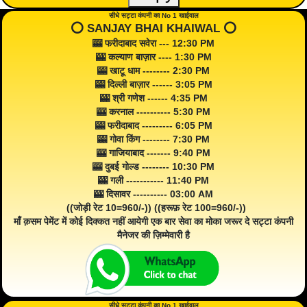
सीधे सट्टा कंपनी का No 1 खाईवाल
⭕️ SANJAY BHAI KHAIWAL ⭕️
🎰 फरीदाबाद सवेरा --- 12:30 PM
🎰 कल्याण बाज़ार ---- 1:30 PM
🎰 खाटू धाम -------- 2:30 PM
🎰 दिल्ली बाज़ार ------ 3:05 PM
🎰 श्री गणेश ------ 4:35 PM
🎰 करनाल ---------- 5:30 PM
🎰 फरीदाबाद --------- 6:05 PM
🎰 गोवा किंग -------- 7:30 PM
🎰 गाजियाबाद ------- 9:40 PM
🎰 दुबई गोल्ड -------- 10:30 PM
🎰 गली ----------- 11:40 PM
🎰 दिसावर ---------- 03:00 AM
((जोड़ी रेट 10=960/-)) ((हरूफ़ रेट 100=960/-))
माँ क़सम पेमेंट में कोई दिक्कत नहीं आयेगी एक बार सेवा का मोका जरूर दे सट्टा कंपनी
मैनेजर की ज़िम्मेवारी है
सीधे सट्टा कंपनी का No 1 खाईवाल