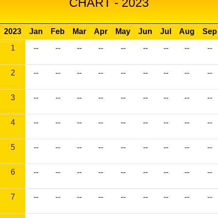
CHART - 2023
2023
Jan
Feb
Mar
Apr
May
Jun
Jul
Aug
Sep
1
--
--
--
--
--
--
--
--
--
2
--
--
--
--
--
--
--
--
--
3
--
--
--
--
--
--
--
--
--
4
--
--
--
--
--
--
--
--
--
5
--
--
--
--
--
--
--
--
--
6
--
--
--
--
--
--
--
--
--
7
--
--
--
--
--
--
--
--
--