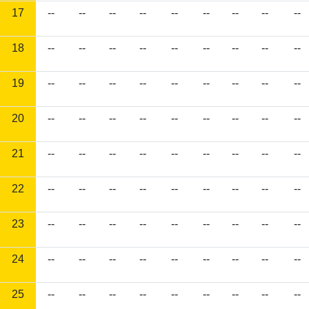
17
--
--
--
--
--
--
--
--
--
18
--
--
--
--
--
--
--
--
--
19
--
--
--
--
--
--
--
--
--
20
--
--
--
--
--
--
--
--
--
21
--
--
--
--
--
--
--
--
--
22
--
--
--
--
--
--
--
--
--
23
--
--
--
--
--
--
--
--
--
24
--
--
--
--
--
--
--
--
--
25
--
--
--
--
--
--
--
--
--