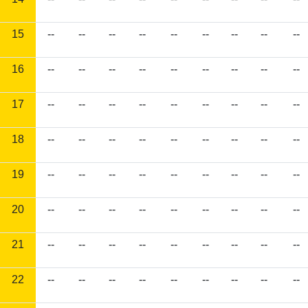
15
--
--
--
--
--
--
--
--
--
16
--
--
--
--
--
--
--
--
--
17
--
--
--
--
--
--
--
--
--
18
--
--
--
--
--
--
--
--
--
19
--
--
--
--
--
--
--
--
--
20
--
--
--
--
--
--
--
--
--
21
--
--
--
--
--
--
--
--
--
22
--
--
--
--
--
--
--
--
--