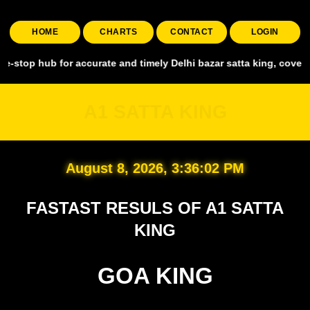
HOME
CHARTS
CONTACT
LOGIN
ub for accurate and timely Delhi bazar satta king, covering all maj
A1 SATTA KING
August 8, 2026, 3:36:03 PM
FASTAST RESULS OF A1 SATTA
KING
GOA KING