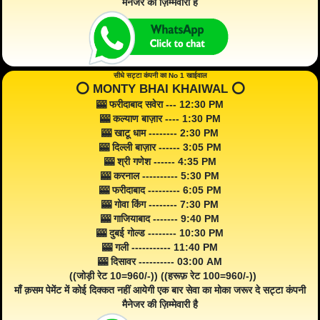
मैनेजर की ज़िम्मेवारी है
सीधे सट्टा कंपनी का No 1 खाईवाल
⭕️ MONTY BHAI KHAIWAL ⭕️
🎰 फरीदाबाद सवेरा --- 12:30 PM
🎰 कल्याण बाज़ार ---- 1:30 PM
🎰 खाटू धाम -------- 2:30 PM
🎰 दिल्ली बाज़ार ------ 3:05 PM
🎰 श्री गणेश ------ 4:35 PM
🎰 करनाल ---------- 5:30 PM
🎰 फरीदाबाद --------- 6:05 PM
🎰 गोवा किंग -------- 7:30 PM
🎰 गाजियाबाद ------- 9:40 PM
🎰 दुबई गोल्ड -------- 10:30 PM
🎰 गली ----------- 11:40 PM
🎰 दिसावर ---------- 03:00 AM
((जोड़ी रेट 10=960/-)) ((हरूफ़ रेट 100=960/-))
माँ क़सम पेमेंट में कोई दिक्कत नहीं आयेगी एक बार सेवा का मोका जरूर दे सट्टा कंपनी
मैनेजर की ज़िम्मेवारी है