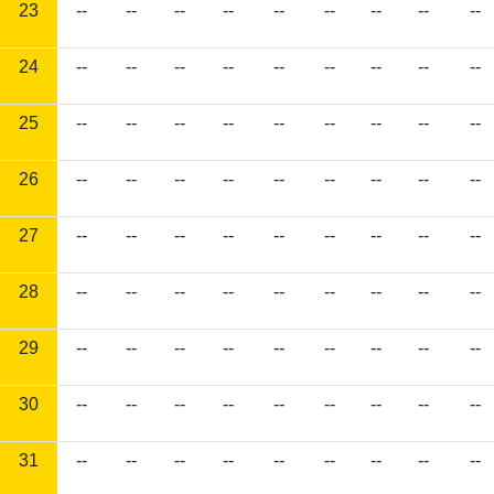
23
--
--
--
--
--
--
--
--
--
24
--
--
--
--
--
--
--
--
--
25
--
--
--
--
--
--
--
--
--
26
--
--
--
--
--
--
--
--
--
27
--
--
--
--
--
--
--
--
--
28
--
--
--
--
--
--
--
--
--
29
--
--
--
--
--
--
--
--
--
30
--
--
--
--
--
--
--
--
--
31
--
--
--
--
--
--
--
--
--