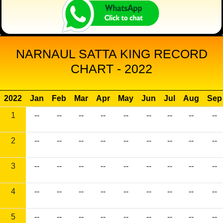
NARNAUL SATTA KING RECORD
CHART - 2022
2022
Jan
Feb
Mar
Apr
May
Jun
Jul
Aug
Sep
1
--
--
--
--
--
--
--
--
--
2
--
--
--
--
--
--
--
--
--
3
--
--
--
--
--
--
--
--
--
4
--
--
--
--
--
--
--
--
--
5
--
--
--
--
--
--
--
--
--