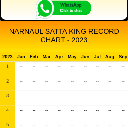
NARNAUL SATTA KING RECORD
CHART - 2023
2023
Jan
Feb
Mar
Apr
May
Jun
Jul
Aug
Sep
1
--
--
--
--
--
--
--
--
--
2
--
--
--
--
--
--
--
--
--
3
--
--
--
--
--
--
--
--
--
4
--
--
--
--
--
--
--
--
--
5
--
--
--
--
--
--
--
--
--