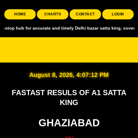
HOME
CHARTS
CONTACT
LOGIN
 for accurate and timely Delhi bazar satta king, covering all major 
A1 SATTA KING
August 8, 2026, 4:07:13 PM
FASTAST RESULS OF A1 SATTA
KING
GHAZIABAD