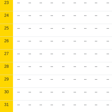
23
--
--
--
--
--
--
--
--
--
24
--
--
--
--
--
--
--
--
--
25
--
--
--
--
--
--
--
--
--
26
--
--
--
--
--
--
--
--
--
27
--
--
--
--
--
--
--
--
--
28
--
--
--
--
--
--
--
--
--
29
--
--
--
--
--
--
--
--
--
30
--
--
--
--
--
--
--
--
--
31
--
--
--
--
--
--
--
--
--