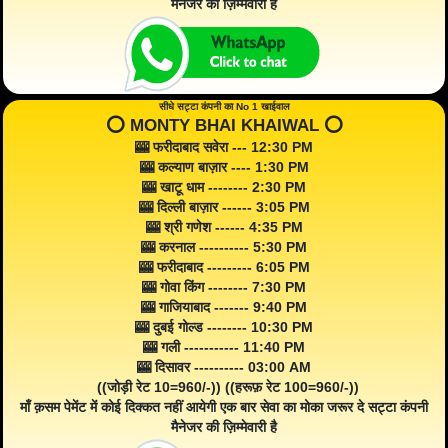
मैनेजर की ज़िम्मेवारी है
सीधे सट्टा कंपनी का No 1 खाईवाल
⭕️ MONTY BHAI KHAIWAL ⭕️
🎰 फरीदाबाद सवेरा --- 12:30 PM
🎰 कल्याण बाज़ार ---- 1:30 PM
🎰 खाटू धाम -------- 2:30 PM
🎰 दिल्ली बाज़ार ------ 3:05 PM
🎰 श्री गणेश ------ 4:35 PM
🎰 करनाल ---------- 5:30 PM
🎰 फरीदाबाद --------- 6:05 PM
🎰 गोवा किंग -------- 7:30 PM
🎰 गाजियाबाद ------- 9:40 PM
🎰 दुबई गोल्ड -------- 10:30 PM
🎰 गली ----------- 11:40 PM
🎰 दिसावर ---------- 03:00 AM
((जोड़ी रेट 10=960/-)) ((हरूफ़ रेट 100=960/-))
माँ क़सम पेमेंट में कोई दिक्कत नहीं आयेगी एक बार सेवा का मोका जरूर दे सट्टा कंपनी
मैनेजर की ज़िम्मेवारी है