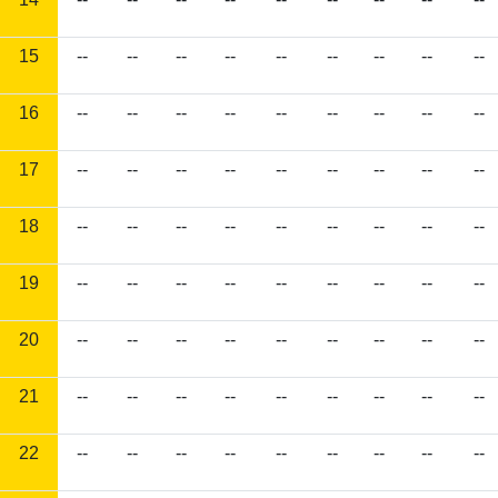
15
--
--
--
--
--
--
--
--
--
16
--
--
--
--
--
--
--
--
--
17
--
--
--
--
--
--
--
--
--
18
--
--
--
--
--
--
--
--
--
19
--
--
--
--
--
--
--
--
--
20
--
--
--
--
--
--
--
--
--
21
--
--
--
--
--
--
--
--
--
22
--
--
--
--
--
--
--
--
--