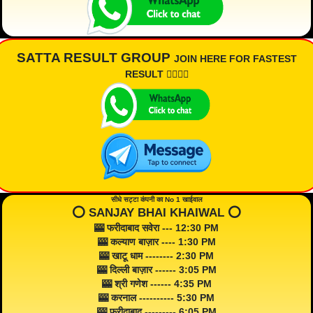
SATTA RESULT GROUP
JOIN HERE FOR FASTEST
RESULT 👇🏾👇🏾
सीधे सट्टा कंपनी का No 1 खाईवाल
⭕️ SANJAY BHAI KHAIWAL ⭕️
🎰 फरीदाबाद सवेरा --- 12:30 PM
🎰 कल्याण बाज़ार ---- 1:30 PM
🎰 खाटू धाम -------- 2:30 PM
🎰 दिल्ली बाज़ार ------ 3:05 PM
🎰 श्री गणेश ------ 4:35 PM
🎰 करनाल ---------- 5:30 PM
🎰 फरीदाबाद --------- 6:05 PM