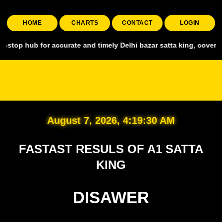
HOME
CHARTS
CONTACT
LOGIN
for accurate and timely Delhi bazar satta king, covering all major 
A1 SATTA KING
August 7, 2026, 4:19:32 AM
FASTAST RESULS OF A1 SATTA
KING
DISAWER