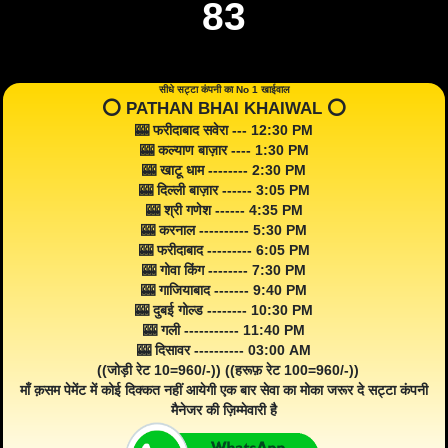
83
सीधे सट्टा कंपनी का No 1 खाईवाल
⭕️ PATHAN BHAI KHAIWAL ⭕️
🎰 फरीदाबाद सवेरा --- 12:30 PM
🎰 कल्याण बाज़ार ---- 1:30 PM
🎰 खाटू धाम -------- 2:30 PM
🎰 दिल्ली बाज़ार ------ 3:05 PM
🎰 श्री गणेश ------ 4:35 PM
🎰 करनाल ---------- 5:30 PM
🎰 फरीदाबाद --------- 6:05 PM
🎰 गोवा किंग -------- 7:30 PM
🎰 गाजियाबाद ------- 9:40 PM
🎰 दुबई गोल्ड -------- 10:30 PM
🎰 गली ----------- 11:40 PM
🎰 दिसावर ---------- 03:00 AM
((जोड़ी रेट 10=960/-)) ((हरूफ़ रेट 100=960/-))
माँ क़सम पेमेंट में कोई दिक्कत नहीं आयेगी एक बार सेवा का मोका जरूर दे सट्टा कंपनी
मैनेजर की ज़िम्मेवारी है