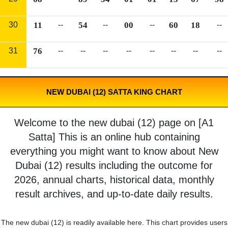
30
11
--
54
--
00
--
60
18
--
31
76
--
--
--
--
--
--
--
--
NEW DUBAI (12) SATTA KING CHART
Welcome to the new dubai (12) page on [A1
Satta] This is an online hub containing
everything you might want to know about New
Dubai (12) results including the outcome for
2026, annual charts, historical data, monthly
result archives, and up-to-date daily results.
The new dubai (12) is readily available here. This chart provides users