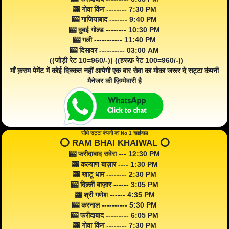
🎰 गोवा किंग -------- 7:30 PM
🎰 गाजियाबाद ------- 9:40 PM
🎰 दुबई गोल्ड -------- 10:30 PM
🎰 गली ----------- 11:40 PM
🎰 दिसावर ---------- 03:00 AM
((जोड़ी रेट 10=960/-)) ((हरूफ़ रेट 100=960/-))
माँ क़सम पेमेंट में कोई दिक्कत नहीं आयेगी एक बार सेवा का मोका जरूर दे सट्टा कंपनी
मैनेजर की ज़िम्मेवारी है
सीधे सट्टा कंपनी का No 1 खाईवाल
⭕️ RAM BHAI KHAIWAL ⭕️
🎰 फरीदाबाद सवेरा --- 12:30 PM
🎰 कल्याण बाज़ार ---- 1:30 PM
🎰 खाटू धाम -------- 2:30 PM
🎰 दिल्ली बाज़ार ------ 3:05 PM
🎰 श्री गणेश ------ 4:35 PM
🎰 करनाल ---------- 5:30 PM
🎰 फरीदाबाद --------- 6:05 PM
🎰 गोवा किंग -------- 7:30 PM