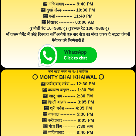
🎰 गाजियाबाद ------- 9:40 PM
🎰 दुबई गोल्ड -------- 10:30 PM
🎰 गली ----------- 11:40 PM
🎰 दिसावर ---------- 03:00 AM
((जोड़ी रेट 10=960/-)) ((हरूफ़ रेट 100=960/-))
माँ क़सम पेमेंट में कोई दिक्कत नहीं आयेगी एक बार सेवा का मोका ज़रूर दे सट्टा कंपनी
मैनेजर की ज़िम्मेवारी है
सीधे सट्टा कंपनी का No 1 खाईवाल
⭕️ MONTY BHAI KHAIWAL ⭕️
🎰 फरीदाबाद सवेरा --- 12:30 PM
🎰 कल्याण बाज़ार ---- 1:30 PM
🎰 खाटू धाम -------- 2:30 PM
🎰 दिल्ली बाज़ार ------ 3:05 PM
🎰 श्री गणेश ------ 4:35 PM
🎰 करनाल ---------- 5:30 PM
🎰 फरीदाबाद --------- 6:05 PM
🎰 गोवा किंग -------- 7:30 PM
🎰 गाजियाबाद ------- 9:40 PM