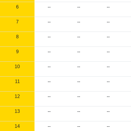
6
--
--
--
7
--
--
--
8
--
--
--
9
--
--
--
10
--
--
--
11
--
--
--
12
--
--
--
13
--
--
--
14
--
--
--