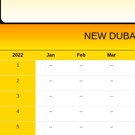
NEW DUBAI
2022
Jan
Feb
Mar
1
--
--
--
2
--
--
--
3
--
--
--
4
--
--
--
5
--
--
--