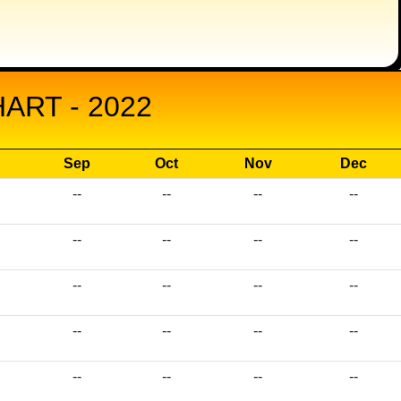
ART - 2022
Sep
Oct
Nov
Dec
--
--
--
--
--
--
--
--
--
--
--
--
--
--
--
--
--
--
--
--