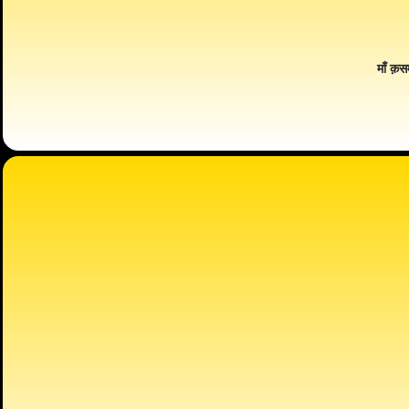
माँ क़स