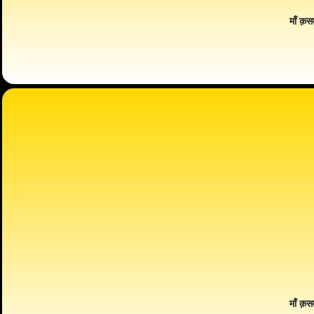
माँ क़स
माँ क़स