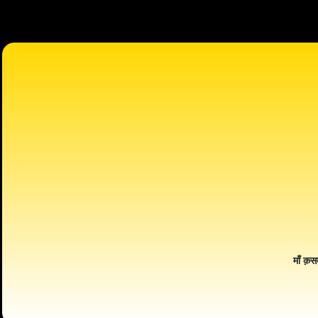
माँ क़स