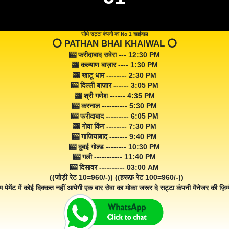
सीधे सट्टा कंपनी का No 1 खाईवाल
⭕️ PATHAN BHAI KHAIWAL ⭕️
🎰 फरीदाबाद सवेरा --- 12:30 PM
🎰 कल्याण बाज़ार ---- 1:30 PM
🎰 खाटू धाम -------- 2:30 PM
🎰 दिल्ली बाज़ार ------ 3:05 PM
🎰 श्री गणेश ------ 4:35 PM
🎰 करनाल ---------- 5:30 PM
🎰 फरीदाबाद --------- 6:05 PM
🎰 गोवा किंग -------- 7:30 PM
🎰 गाजियाबाद ------- 9:40 PM
🎰 दुबई गोल्ड -------- 10:30 PM
🎰 गली ----------- 11:40 PM
🎰 दिसावर ---------- 03:00 AM
((जोड़ी रेट 10=960/-)) ((हरूफ़ रेट 100=960/-))
म पेमेंट में कोई दिक्कत नहीं आयेगी एक बार सेवा का मोका जरूर दे सट्टा कंपनी मैनेजर की ज़िम्म