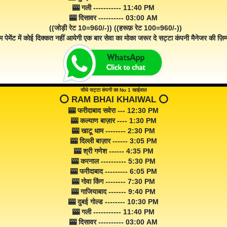
🎰 गली ----------- 11:40 PM
🎰 दिसावर ---------- 03:00 AM
((जोड़ी रेट 10=960/-)) ((हरूफ़ रेट 100=960/-))
म पेमेंट में कोई दिक्कत नहीं आयेगी एक बार सेवा का मोका जरूर दे सट्टा कंपनी मैनेजर की ज़िम्म
सीधे सट्टा कंपनी का No 1 खाईवाल
⭕️ RAM BHAI KHAIWAL ⭕️
🎰 फरीदाबाद सवेरा --- 12:30 PM
🎰 कल्याण बाज़ार ---- 1:30 PM
🎰 खाटू धाम -------- 2:30 PM
🎰 दिल्ली बाज़ार ------ 3:05 PM
🎰 श्री गणेश ------ 4:35 PM
🎰 करनाल ---------- 5:30 PM
🎰 फरीदाबाद --------- 6:05 PM
🎰 गोवा किंग -------- 7:30 PM
🎰 गाजियाबाद ------- 9:40 PM
🎰 दुबई गोल्ड -------- 10:30 PM
🎰 गली ----------- 11:40 PM
🎰 दिसावर ---------- 03:00 AM