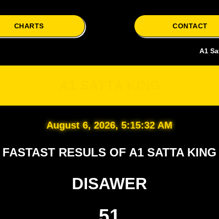
CHARTS
CONTACT
A1 Satta is yo
A1 SATTA KING
August 6, 2026, 5:15:33 AM
FASTAST RESULS OF A1 SATTA KING
DISAWER
51