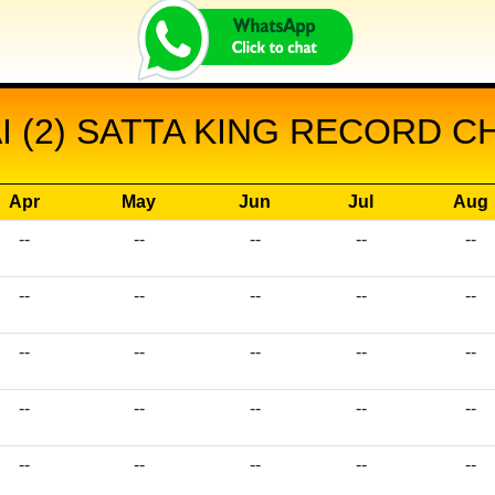
 (2) SATTA KING RECORD CH
Apr
May
Jun
Jul
Aug
--
--
--
--
--
--
--
--
--
--
--
--
--
--
--
--
--
--
--
--
--
--
--
--
--