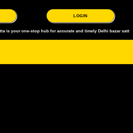
LOGIN
ur one-stop hub for accurate and timely Delhi bazar satta king, cove