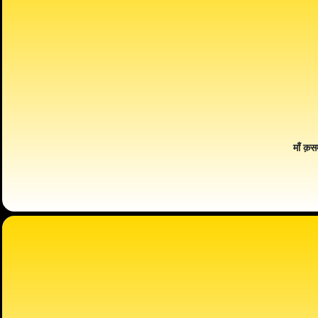
माँ क़स