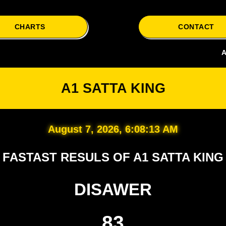
CHARTS
CONTACT
A1 Satta i
A1 SATTA KING
August 7, 2026, 6:08:14 AM
FASTAST RESULS OF A1 SATTA KING
DISAWER
83