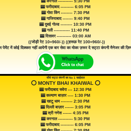
🎰 करनाल ---------- 5:30 PM
🎰 फरीदाबाद --------- 6:05 PM
🎰 गोवा किंग -------- 7:30 PM
🎰 गाजियाबाद ------- 9:40 PM
🎰 दुबई गोल्ड -------- 10:30 PM
🎰 गली ----------- 11:40 PM
🎰 दिसावर ---------- 03:00 AM
((जोड़ी रेट 10=960/-)) ((हरूफ़ रेट 100=960/-))
म पेमेंट में कोई दिक्कत नहीं आयेगी एक बार सेवा का मोका ज़रूर दे सट्टा कंपनी मैनेजर की ज़िम्म
सीधे सट्टा कंपनी का No 1 खाईवाल
⭕️ MONTY BHAI KHAIWAL ⭕️
🎰 फरीदाबाद सवेरा --- 12:30 PM
🎰 कल्याण बाज़ार ---- 1:30 PM
🎰 खाटू धाम -------- 2:30 PM
🎰 दिल्ली बाज़ार ------ 3:05 PM
🎰 श्री गणेश ------ 4:35 PM
🎰 करनाल ---------- 5:30 PM
🎰 फरीदाबाद --------- 6:05 PM
🎰 गोवा किंग -------- 7:30 PM