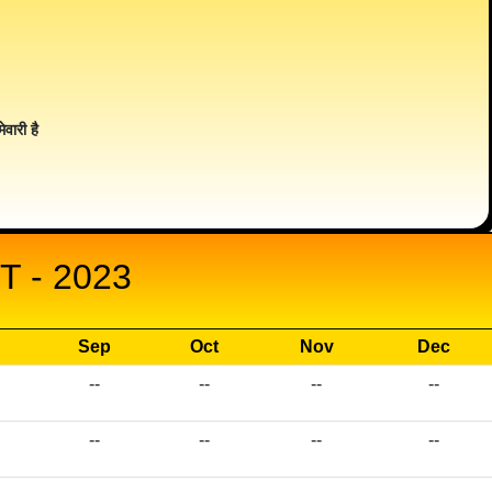
ेवारी है
 - 2023
Sep
Oct
Nov
Dec
--
--
--
--
--
--
--
--