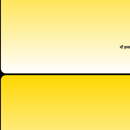
माँ क़स