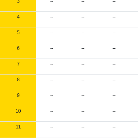
3
--
--
--
4
--
--
--
5
--
--
--
6
--
--
--
7
--
--
--
8
--
--
--
9
--
--
--
10
--
--
--
11
--
--
--