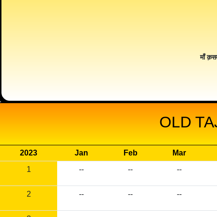
माँ क़स
OLD TA
2023
Jan
Feb
Mar
1
--
--
--
2
--
--
--