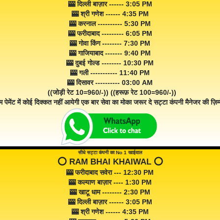
🎰 दिल्ली बाज़ार ------ 3:05 PM
🎰 श्री गणेश ------ 4:35 PM
🎰 करनाल ---------- 5:30 PM
🎰 फरीदाबाद --------- 6:05 PM
🎰 गोवा किंग -------- 7:30 PM
🎰 गाजियाबाद ------- 9:40 PM
🎰 दुबई गोल्ड -------- 10:30 PM
🎰 गली ----------- 11:40 PM
🎰 दिसावर ---------- 03:00 AM
((जोड़ी रेट 10=960/-)) ((हरूफ़ रेट 100=960/-))
म पेमेंट में कोई दिक्कत नहीं आयेगी एक बार सेवा का मोका जरूर दे सट्टा कंपनी मैनेजर की ज़िम्म
सीधे सट्टा कंपनी का No 1 खाईवाल
⭕️ RAM BHAI KHAIWAL ⭕️
🎰 फरीदाबाद सवेरा --- 12:30 PM
🎰 कल्याण बाज़ार ---- 1:30 PM
🎰 खाटू धाम -------- 2:30 PM
🎰 दिल्ली बाज़ार ------ 3:05 PM
🎰 श्री गणेश ------ 4:35 PM