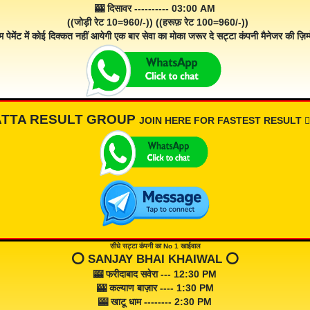
🎰 दिसावर ---------- 03:00 AM
((जोड़ी रेट 10=960/-)) ((हरूफ़ रेट 100=960/-))
म पेमेंट में कोई दिक्कत नहीं आयेगी एक बार सेवा का मोका जरूर दे सट्टा कंपनी मैनेजर की ज़िम्म
ATTA RESULT GROUP
JOIN HERE FOR FASTEST RESULT 👇🏾
सीधे सट्टा कंपनी का No 1 खाईवाल
⭕️ SANJAY BHAI KHAIWAL ⭕️
🎰 फरीदाबाद सवेरा --- 12:30 PM
🎰 कल्याण बाज़ार ---- 1:30 PM
🎰 खाटू धाम -------- 2:30 PM