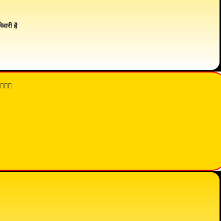
ेवारी है
👇🏾