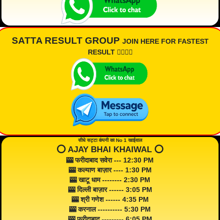
SATTA RESULT GROUP
JOIN HERE FOR FASTEST
RESULT 👇🏾👇🏾
सीधे सट्टा कंपनी का No 1 खाईवाल
⭕️ AJAY BHAI KHAIWAL ⭕️
🎰 फरीदाबाद सवेरा --- 12:30 PM
🎰 कल्याण बाज़ार ---- 1:30 PM
🎰 खाटू धाम -------- 2:30 PM
🎰 दिल्ली बाज़ार ------ 3:05 PM
🎰 श्री गणेश ------ 4:35 PM
🎰 करनाल ---------- 5:30 PM
🎰 फरीदाबाद --------- 6:05 PM