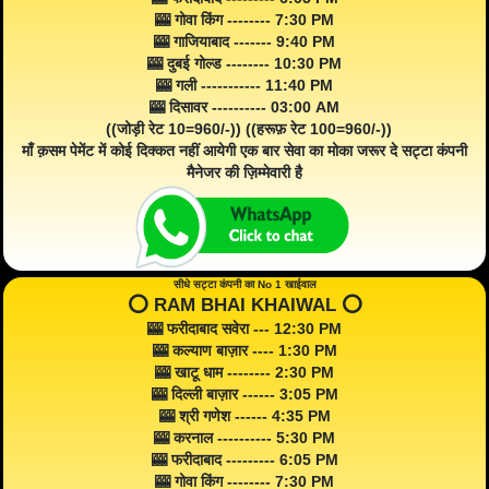
🎰 गोवा किंग -------- 7:30 PM
🎰 गाजियाबाद ------- 9:40 PM
🎰 दुबई गोल्ड -------- 10:30 PM
🎰 गली ----------- 11:40 PM
🎰 दिसावर ---------- 03:00 AM
((जोड़ी रेट 10=960/-)) ((हरूफ़ रेट 100=960/-))
माँ क़सम पेमेंट में कोई दिक्कत नहीं आयेगी एक बार सेवा का मोका जरूर दे सट्टा कंपनी
मैनेजर की ज़िम्मेवारी है
सीधे सट्टा कंपनी का No 1 खाईवाल
⭕️ RAM BHAI KHAIWAL ⭕️
🎰 फरीदाबाद सवेरा --- 12:30 PM
🎰 कल्याण बाज़ार ---- 1:30 PM
🎰 खाटू धाम -------- 2:30 PM
🎰 दिल्ली बाज़ार ------ 3:05 PM
🎰 श्री गणेश ------ 4:35 PM
🎰 करनाल ---------- 5:30 PM
🎰 फरीदाबाद --------- 6:05 PM
🎰 गोवा किंग -------- 7:30 PM