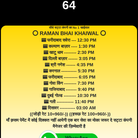
64
सीधे सट्टा कंपनी का No 1 खाईवाल
⭕️ RAMAN BHAI KHAIWAL ⭕️
🎰 फरीदाबाद सवेरा --- 12:30 PM
🎰 कल्याण बाज़ार ---- 1:30 PM
🎰 खाटू धाम -------- 2:30 PM
🎰 दिल्ली बाज़ार ------ 3:05 PM
🎰 श्री गणेश ------ 4:35 PM
🎰 करनाल ---------- 5:30 PM
🎰 फरीदाबाद --------- 6:05 PM
🎰 गोवा किंग -------- 7:30 PM
🎰 गाजियाबाद ------- 9:40 PM
🎰 दुबई गोल्ड -------- 10:30 PM
🎰 गली ----------- 11:40 PM
🎰 दिसावर ---------- 03:00 AM
((जोड़ी रेट 10=960/-)) ((हरूफ़ रेट 100=960/-))
माँ क़सम पेमेंट में कोई दिक्कत नहीं आयेगी एक बार सेवा का मोका जरूर दे सट्टा कंपनी
मैनेजर की ज़िम्मेवारी है