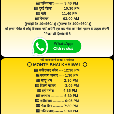
🎰 गाजियाबाद ------- 9:40 PM
🎰 दुबई गोल्ड -------- 10:30 PM
🎰 गली ----------- 11:40 PM
🎰 दिसावर ---------- 03:00 AM
((जोड़ी रेट 10=960/-)) ((हरूफ़ रेट 100=960/-))
माँ क़सम पेमेंट में कोई दिक्कत नहीं आयेगी एक बार सेवा का मोका ज़रूर दे सट्टा कंपनी
मैनेजर की ज़िम्मेवारी है
सीधे सट्टा कंपनी का No 1 खाईवाल
⭕️ MONTY BHAI KHAIWAL ⭕️
🎰 फरीदाबाद सवेरा --- 12:30 PM
🎰 कल्याण बाज़ार ---- 1:30 PM
🎰 खाटू धाम -------- 2:30 PM
🎰 दिल्ली बाज़ार ------ 3:05 PM
🎰 श्री गणेश ------ 4:35 PM
🎰 करनाल ---------- 5:30 PM
🎰 फरीदाबाद --------- 6:05 PM
🎰 गोवा किंग -------- 7:30 PM
🎰 गाजियाबाद ------- 9:40 PM