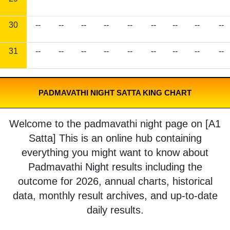
30
--
--
--
--
--
--
--
--
--
31
--
--
--
--
--
--
--
--
--
PADMAVATHI NIGHT SATTA KING CHART
Welcome to the padmavathi night page on [A1
Satta] This is an online hub containing
everything you might want to know about
Padmavathi Night results including the
outcome for 2026, annual charts, historical
data, monthly result archives, and up-to-date
daily results.