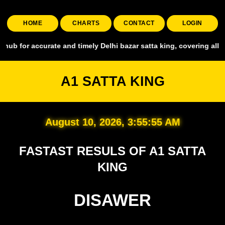
HOME
CHARTS
CONTACT
LOGIN
curate and timely Delhi bazar satta king, covering all major markets
A1 SATTA KING
August 10, 2026, 3:55:56 AM
FASTAST RESULS OF A1 SATTA
KING
DISAWER