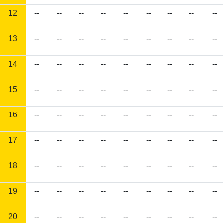
12
--
--
--
--
--
--
--
--
--
13
--
--
--
--
--
--
--
--
--
14
--
--
--
--
--
--
--
--
--
15
--
--
--
--
--
--
--
--
--
16
--
--
--
--
--
--
--
--
--
17
--
--
--
--
--
--
--
--
--
18
--
--
--
--
--
--
--
--
--
19
--
--
--
--
--
--
--
--
--
20
--
--
--
--
--
--
--
--
--