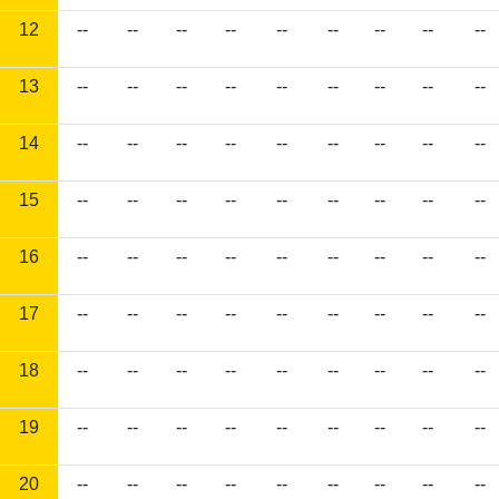
12
--
--
--
--
--
--
--
--
--
13
--
--
--
--
--
--
--
--
--
14
--
--
--
--
--
--
--
--
--
15
--
--
--
--
--
--
--
--
--
16
--
--
--
--
--
--
--
--
--
17
--
--
--
--
--
--
--
--
--
18
--
--
--
--
--
--
--
--
--
19
--
--
--
--
--
--
--
--
--
20
--
--
--
--
--
--
--
--
--