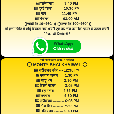
🎰 गाजियाबाद ------- 9:40 PM
🎰 दुबई गोल्ड -------- 10:30 PM
🎰 गली ----------- 11:40 PM
🎰 दिसावर ---------- 03:00 AM
((जोड़ी रेट 10=960/-)) ((हरूफ़ रेट 100=960/-))
माँ क़सम पेमेंट में कोई दिक्कत नहीं आयेगी एक बार सेवा का मोका ज़रूर दे सट्टा कंपनी
मैनेजर की ज़िम्मेवारी है
सीधे सट्टा कंपनी का No 1 खाईवाल
⭕️ MONTY BHAI KHAIWAL ⭕️
🎰 फरीदाबाद सवेरा --- 12:30 PM
🎰 कल्याण बाज़ार ---- 1:30 PM
🎰 खाटू धाम -------- 2:30 PM
🎰 दिल्ली बाज़ार ------ 3:05 PM
🎰 श्री गणेश ------ 4:35 PM
🎰 करनाल ---------- 5:30 PM
🎰 फरीदाबाद --------- 6:05 PM
🎰 गोवा किंग -------- 7:30 PM
🎰 गाजियाबाद ------- 9:40 PM