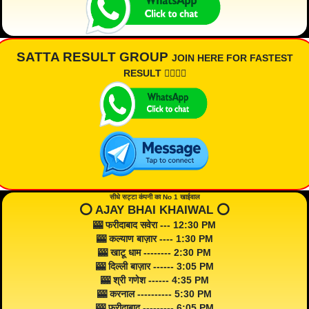
SATTA RESULT GROUP
JOIN HERE FOR FASTEST
RESULT 👇🏾👇🏾
सीधे सट्टा कंपनी का No 1 खाईवाल
⭕️ AJAY BHAI KHAIWAL ⭕️
🎰 फरीदाबाद सवेरा --- 12:30 PM
🎰 कल्याण बाज़ार ---- 1:30 PM
🎰 खाटू धाम -------- 2:30 PM
🎰 दिल्ली बाज़ार ------ 3:05 PM
🎰 श्री गणेश ------ 4:35 PM
🎰 करनाल ---------- 5:30 PM
🎰 फरीदाबाद --------- 6:05 PM