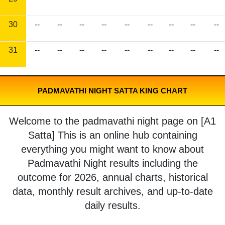
30
--
--
--
--
--
--
--
--
--
31
--
--
--
--
--
--
--
--
--
PADMAVATHI NIGHT SATTA KING CHART
Welcome to the padmavathi night page on [A1
Satta] This is an online hub containing
everything you might want to know about
Padmavathi Night results including the
outcome for 2026, annual charts, historical
data, monthly result archives, and up-to-date
daily results.