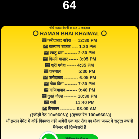
64
सीधे सट्टा कंपनी का No 1 खाईवाल
⭕️ RAMAN BHAI KHAIWAL ⭕️
🎰 फरीदाबाद सवेरा --- 12:30 PM
🎰 कल्याण बाज़ार ---- 1:30 PM
🎰 खाटू धाम -------- 2:30 PM
🎰 दिल्ली बाज़ार ------ 3:05 PM
🎰 श्री गणेश ------ 4:35 PM
🎰 करनाल ---------- 5:30 PM
🎰 फरीदाबाद --------- 6:05 PM
🎰 गोवा किंग -------- 7:30 PM
🎰 गाजियाबाद ------- 9:40 PM
🎰 दुबई गोल्ड -------- 10:30 PM
🎰 गली ----------- 11:40 PM
🎰 दिसावर ---------- 03:00 AM
((जोड़ी रेट 10=960/-)) ((हरूफ़ रेट 100=960/-))
माँ क़सम पेमेंट में कोई दिक्कत नहीं आयेगी एक बार सेवा का मोका जरूर दे सट्टा कंपनी
मैनेजर की ज़िम्मेवारी है