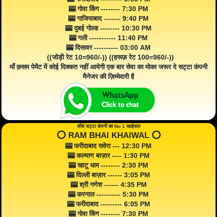
🎰 गोवा किंग -------- 7:30 PM
🎰 गाजियाबाद ------- 9:40 PM
🎰 दुबई गोल्ड -------- 10:30 PM
🎰 गली ----------- 11:40 PM
🎰 दिसावर ---------- 03:00 AM
((जोड़ी रेट 10=960/-)) ((हरूफ़ रेट 100=960/-))
माँ क़सम पेमेंट में कोई दिक्कत नहीं आयेगी एक बार सेवा का मोका जरूर दे सट्टा कंपनी
मैनेजर की ज़िम्मेवारी है
सीधे सट्टा कंपनी का No 1 खाईवाल
⭕️ RAM BHAI KHAIWAL ⭕️
🎰 फरीदाबाद सवेरा --- 12:30 PM
🎰 कल्याण बाज़ार ---- 1:30 PM
🎰 खाटू धाम -------- 2:30 PM
🎰 दिल्ली बाज़ार ------ 3:05 PM
🎰 श्री गणेश ------ 4:35 PM
🎰 करनाल ---------- 5:30 PM
🎰 फरीदाबाद --------- 6:05 PM
🎰 गोवा किंग -------- 7:30 PM