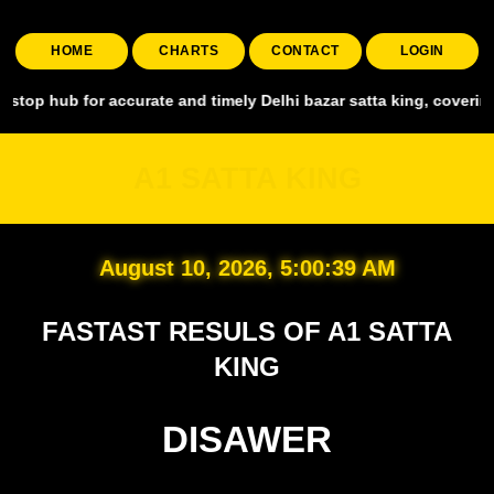
HOME
CHARTS
CONTACT
LOGIN
or accurate and timely Delhi bazar satta king, covering all major m
A1 SATTA KING
August 10, 2026, 5:00:40 AM
FASTAST RESULS OF A1 SATTA
KING
DISAWER