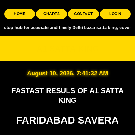
HOME
CHARTS
CONTACT
LOGIN
for accurate and timely Delhi bazar satta king, covering all major 
A1 SATTA KING
August 10, 2026, 7:41:33 AM
FASTAST RESULS OF A1 SATTA
KING
FARIDABAD SAVERA