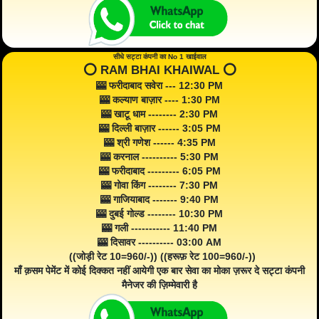
सीधे सट्टा कंपनी का No 1 खाईवाल
⭕️ RAM BHAI KHAIWAL ⭕️
🎰 फरीदाबाद सवेरा --- 12:30 PM
🎰 कल्याण बाज़ार ---- 1:30 PM
🎰 खाटू धाम -------- 2:30 PM
🎰 दिल्ली बाज़ार ------ 3:05 PM
🎰 श्री गणेश ------ 4:35 PM
🎰 करनाल ---------- 5:30 PM
🎰 फरीदाबाद --------- 6:05 PM
🎰 गोवा किंग -------- 7:30 PM
🎰 गाजियाबाद ------- 9:40 PM
🎰 दुबई गोल्ड -------- 10:30 PM
🎰 गली ----------- 11:40 PM
🎰 दिसावर ---------- 03:00 AM
((जोड़ी रेट 10=960/-)) ((हरूफ़ रेट 100=960/-))
माँ क़सम पेमेंट में कोई दिक्कत नहीं आयेगी एक बार सेवा का मोका ज़रूर दे सट्टा कंपनी
मैनेजर की ज़िम्मेवारी है