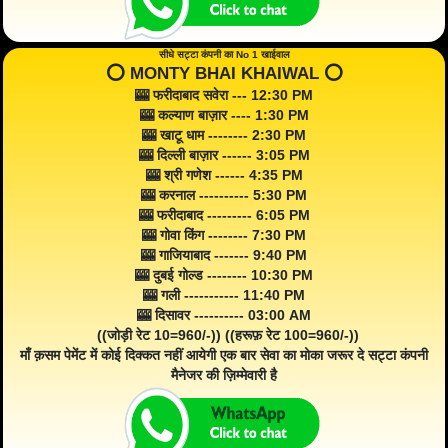
सीधे सट्टा कंपनी का No 1 खाईवाल
⭕️ MONTY BHAI KHAIWAL ⭕️
🎰 फरीदाबाद सवेरा --- 12:30 PM
🎰 कल्याण बाज़ार ---- 1:30 PM
🎰 खाटू धाम -------- 2:30 PM
🎰 दिल्ली बाज़ार ------ 3:05 PM
🎰 श्री गणेश ------ 4:35 PM
🎰 करनाल ---------- 5:30 PM
🎰 फरीदाबाद --------- 6:05 PM
🎰 गोवा किंग -------- 7:30 PM
🎰 गाजियाबाद ------- 9:40 PM
🎰 दुबई गोल्ड -------- 10:30 PM
🎰 गली ----------- 11:40 PM
🎰 दिसावर ---------- 03:00 AM
((जोड़ी रेट 10=960/-)) ((हरूफ़ रेट 100=960/-))
माँ क़सम पेमेंट में कोई दिक्कत नहीं आयेगी एक बार सेवा का मोका जरूर दे सट्टा कंपनी
मैनेजर की ज़िम्मेवारी है