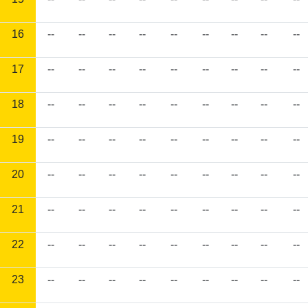
16
--
--
--
--
--
--
--
--
--
17
--
--
--
--
--
--
--
--
--
18
--
--
--
--
--
--
--
--
--
19
--
--
--
--
--
--
--
--
--
20
--
--
--
--
--
--
--
--
--
21
--
--
--
--
--
--
--
--
--
22
--
--
--
--
--
--
--
--
--
23
--
--
--
--
--
--
--
--
--