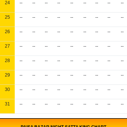
24
--
--
--
--
--
--
--
--
--
25
--
--
--
--
--
--
--
--
--
26
--
--
--
--
--
--
--
--
--
27
--
--
--
--
--
--
--
--
--
28
--
--
--
--
--
--
--
--
--
29
--
--
--
--
--
--
--
--
--
30
--
--
--
--
--
--
--
--
--
31
--
--
--
--
--
--
--
--
--
PAISA BAZAR NIGHT SATTA KING CHART