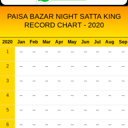
PAISA BAZAR NIGHT SATTA KING
RECORD CHART - 2020
2020
Jan
Feb
Mar
Apr
May
Jun
Jul
Aug
Sep
1
--
--
--
--
--
--
--
--
--
2
--
--
--
--
--
--
--
--
--
3
--
--
--
--
--
--
--
--
--
4
--
--
--
--
--
--
--
--
--
5
--
--
--
--
--
--
--
--
--
6
--
--
--
--
--
--
--
--
--