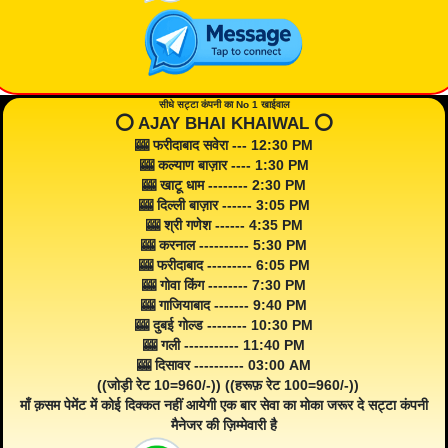
सीधे सट्टा कंपनी का No 1 खाईवाल
⭕️ AJAY BHAI KHAIWAL ⭕️
🎰 फरीदाबाद सवेरा --- 12:30 PM
🎰 कल्याण बाज़ार ---- 1:30 PM
🎰 खाटू धाम -------- 2:30 PM
🎰 दिल्ली बाज़ार ------ 3:05 PM
🎰 श्री गणेश ------ 4:35 PM
🎰 करनाल ---------- 5:30 PM
🎰 फरीदाबाद --------- 6:05 PM
🎰 गोवा किंग -------- 7:30 PM
🎰 गाजियाबाद ------- 9:40 PM
🎰 दुबई गोल्ड -------- 10:30 PM
🎰 गली ----------- 11:40 PM
🎰 दिसावर ---------- 03:00 AM
((जोड़ी रेट 10=960/-)) ((हरूफ़ रेट 100=960/-))
माँ क़सम पेमेंट में कोई दिक्कत नहीं आयेगी एक बार सेवा का मोका जरूर दे सट्टा कंपनी
मैनेजर की ज़िम्मेवारी है