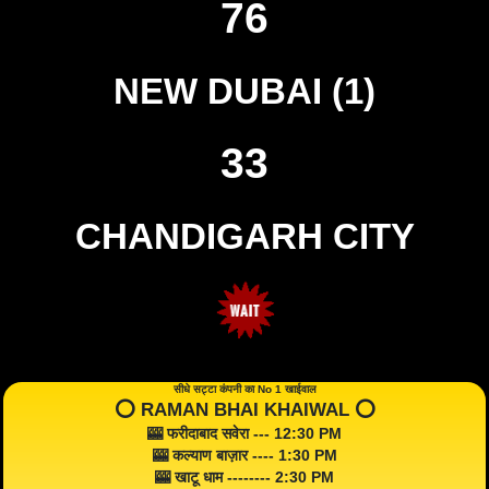
76
NEW DUBAI (1)
33
CHANDIGARH CITY
सीधे सट्टा कंपनी का No 1 खाईवाल
⭕️ RAMAN BHAI KHAIWAL ⭕️
🎰 फरीदाबाद सवेरा --- 12:30 PM
🎰 कल्याण बाज़ार ---- 1:30 PM
🎰 खाटू धाम -------- 2:30 PM