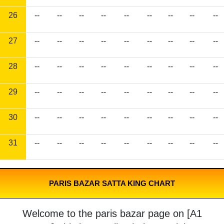
26
--
--
--
--
--
--
--
--
--
27
--
--
--
--
--
--
--
--
--
28
--
--
--
--
--
--
--
--
--
29
--
--
--
--
--
--
--
--
--
30
--
--
--
--
--
--
--
--
--
31
--
--
--
--
--
--
--
--
--
PARIS BAZAR SATTA KING CHART
Welcome to the paris bazar page on [A1