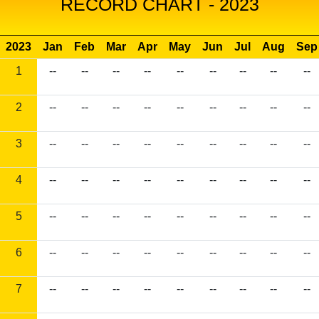
RECORD CHART - 2023
2023
Jan
Feb
Mar
Apr
May
Jun
Jul
Aug
Sep
1
--
--
--
--
--
--
--
--
--
2
--
--
--
--
--
--
--
--
--
3
--
--
--
--
--
--
--
--
--
4
--
--
--
--
--
--
--
--
--
5
--
--
--
--
--
--
--
--
--
6
--
--
--
--
--
--
--
--
--
7
--
--
--
--
--
--
--
--
--