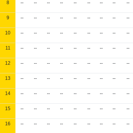
8
--
--
--
--
--
--
--
--
--
9
--
--
--
--
--
--
--
--
--
10
--
--
--
--
--
--
--
--
--
11
--
--
--
--
--
--
--
--
--
12
--
--
--
--
--
--
--
--
--
13
--
--
--
--
--
--
--
--
--
14
--
--
--
--
--
--
--
--
--
15
--
--
--
--
--
--
--
--
--
16
--
--
--
--
--
--
--
--
--