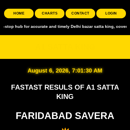
HOME
CHARTS
CONTACT
LOGIN
for accurate and timely Delhi bazar satta king, covering all major 
A1 SATTA KING
August 6, 2026, 7:01:32 AM
FASTAST RESULS OF A1 SATTA
KING
FARIDABAD SAVERA