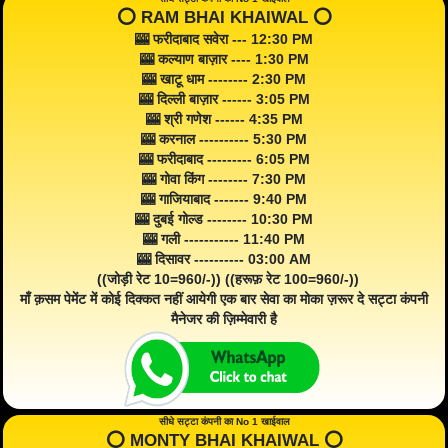
⭕️ RAM BHAI KHAIWAL ⭕️
🎰 फरीदाबाद सवेरा --- 12:30 PM
🎰 कल्याण बाज़ार ---- 1:30 PM
🎰 खाटू धाम -------- 2:30 PM
🎰 दिल्ली बाज़ार ------ 3:05 PM
🎰 श्री गणेश ------ 4:35 PM
🎰 करनाल ---------- 5:30 PM
🎰 फरीदाबाद --------- 6:05 PM
🎰 गोवा किंग -------- 7:30 PM
🎰 गाजियाबाद ------- 9:40 PM
🎰 दुबई गोल्ड -------- 10:30 PM
🎰 गली ----------- 11:40 PM
🎰 दिसावर ---------- 03:00 AM
((जोड़ी रेट 10=960/-)) ((हरूफ़ रेट 100=960/-))
माँ क़सम पेमेंट में कोई दिक्कत नहीं आयेगी एक बार सेवा का मोका ज़रूर दे सट्टा कंपनी
मैनेजर की ज़िम्मेवारी है
सीधे सट्टा कंपनी का No 1 खाईवाल
⭕️ MONTY BHAI KHAIWAL ⭕️