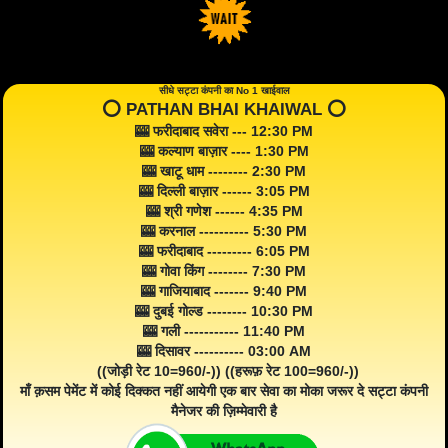
सीधे सट्टा कंपनी का No 1 खाईवाल
⭕️ PATHAN BHAI KHAIWAL ⭕️
🎰 फरीदाबाद सवेरा --- 12:30 PM
🎰 कल्याण बाज़ार ---- 1:30 PM
🎰 खाटू धाम -------- 2:30 PM
🎰 दिल्ली बाज़ार ------ 3:05 PM
🎰 श्री गणेश ------ 4:35 PM
🎰 करनाल ---------- 5:30 PM
🎰 फरीदाबाद --------- 6:05 PM
🎰 गोवा किंग -------- 7:30 PM
🎰 गाजियाबाद ------- 9:40 PM
🎰 दुबई गोल्ड -------- 10:30 PM
🎰 गली ----------- 11:40 PM
🎰 दिसावर ---------- 03:00 AM
((जोड़ी रेट 10=960/-)) ((हरूफ़ रेट 100=960/-))
माँ क़सम पेमेंट में कोई दिक्कत नहीं आयेगी एक बार सेवा का मोका जरूर दे सट्टा कंपनी
मैनेजर की ज़िम्मेवारी है