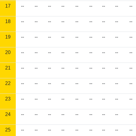
17
--
--
--
--
--
--
--
--
--
18
--
--
--
--
--
--
--
--
--
19
--
--
--
--
--
--
--
--
--
20
--
--
--
--
--
--
--
--
--
21
--
--
--
--
--
--
--
--
--
22
--
--
--
--
--
--
--
--
--
23
--
--
--
--
--
--
--
--
--
24
--
--
--
--
--
--
--
--
--
25
--
--
--
--
--
--
--
--
--