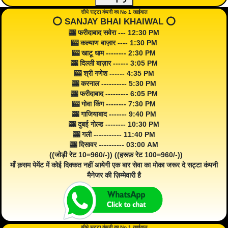
सीधे सट्टा कंपनी का No 1 खाईवाल
⭕️ SANJAY BHAI KHAIWAL ⭕️
🎰 फरीदाबाद सवेरा --- 12:30 PM
🎰 कल्याण बाज़ार ---- 1:30 PM
🎰 खाटू धाम -------- 2:30 PM
🎰 दिल्ली बाज़ार ------ 3:05 PM
🎰 श्री गणेश ------ 4:35 PM
🎰 करनाल ---------- 5:30 PM
🎰 फरीदाबाद --------- 6:05 PM
🎰 गोवा किंग -------- 7:30 PM
🎰 गाजियाबाद ------- 9:40 PM
🎰 दुबई गोल्ड -------- 10:30 PM
🎰 गली ----------- 11:40 PM
🎰 दिसावर ---------- 03:00 AM
((जोड़ी रेट 10=960/-)) ((हरूफ़ रेट 100=960/-))
माँ क़सम पेमेंट में कोई दिक्कत नहीं आयेगी एक बार सेवा का मोका जरूर दे सट्टा कंपनी
मैनेजर की ज़िम्मेवारी है
सीधे सट्टा कंपनी का No 1 खाईवाल