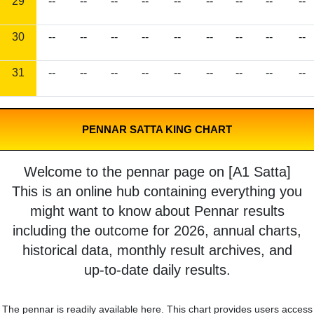
29
--
--
--
--
--
--
--
--
--
30
--
--
--
--
--
--
--
--
--
31
--
--
--
--
--
--
--
--
--
PENNAR SATTA KING CHART
Welcome to the pennar page on [A1 Satta]
This is an online hub containing everything you
might want to know about Pennar results
including the outcome for 2026, annual charts,
historical data, monthly result archives, and
up-to-date daily results.
The pennar is readily available here. This chart provides users access