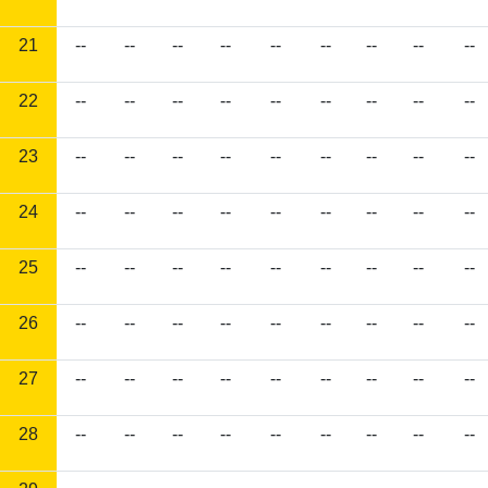
21
--
--
--
--
--
--
--
--
--
22
--
--
--
--
--
--
--
--
--
23
--
--
--
--
--
--
--
--
--
24
--
--
--
--
--
--
--
--
--
25
--
--
--
--
--
--
--
--
--
26
--
--
--
--
--
--
--
--
--
27
--
--
--
--
--
--
--
--
--
28
--
--
--
--
--
--
--
--
--