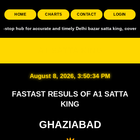
HOME
CHARTS
CONTACT
LOGIN
 for accurate and timely Delhi bazar satta king, covering all major 
A1 SATTA KING
August 8, 2026, 3:50:35 PM
FASTAST RESULS OF A1 SATTA
KING
GHAZIABAD