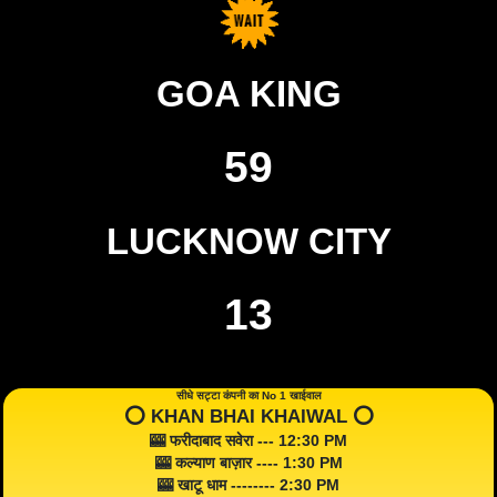
GOA KING
59
LUCKNOW CITY
13
सीधे सट्टा कंपनी का No 1 खाईवाल
⭕️ KHAN BHAI KHAIWAL ⭕️
🎰 फरीदाबाद सवेरा --- 12:30 PM
🎰 कल्याण बाज़ार ---- 1:30 PM
🎰 खाटू धाम -------- 2:30 PM