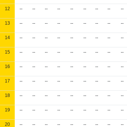
12
--
--
--
--
--
--
--
--
--
13
--
--
--
--
--
--
--
--
--
14
--
--
--
--
--
--
--
--
--
15
--
--
--
--
--
--
--
--
--
16
--
--
--
--
--
--
--
--
--
17
--
--
--
--
--
--
--
--
--
18
--
--
--
--
--
--
--
--
--
19
--
--
--
--
--
--
--
--
--
20
--
--
--
--
--
--
--
--
--