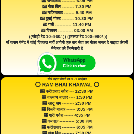
🎰 फरीदाबाद --------- 6:05 PM
🎰 गोवा किंग -------- 7:30 PM
🎰 गाजियाबाद ------- 9:40 PM
🎰 दुबई गोल्ड -------- 10:30 PM
🎰 गली ----------- 11:40 PM
🎰 दिसावर ---------- 03:00 AM
((जोड़ी रेट 10=960/-)) ((हरूफ़ रेट 100=960/-))
माँ क़सम पेमेंट में कोई दिक्कत नहीं आयेगी एक बार सेवा का मोका जरूर दे सट्टा कंपनी
मैनेजर की ज़िम्मेवारी है
सीधे सट्टा कंपनी का No 1 खाईवाल
⭕️ RAM BHAI KHAIWAL ⭕️
🎰 फरीदाबाद सवेरा --- 12:30 PM
🎰 कल्याण बाज़ार ---- 1:30 PM
🎰 खाटू धाम -------- 2:30 PM
🎰 दिल्ली बाज़ार ------ 3:05 PM
🎰 श्री गणेश ------ 4:35 PM
🎰 करनाल ---------- 5:30 PM
🎰 फरीदाबाद --------- 6:05 PM
🎰 गोवा किंग -------- 7:30 PM