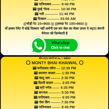
🎰 गाजियाबाद ------- 9:40 PM
🎰 दुबई गोल्ड -------- 10:30 PM
🎰 गली ----------- 11:40 PM
🎰 दिसावर ---------- 03:00 AM
((जोड़ी रेट 10=960/-)) ((हरूफ़ रेट 100=960/-))
माँ क़सम पेमेंट में कोई दिक्कत नहीं आयेगी एक बार सेवा का मोका ज़रूर दे सट्टा कंपनी
मैनेजर की ज़िम्मेवारी है
सीधे सट्टा कंपनी का No 1 खाईवाल
⭕️ MONTY BHAI KHAIWAL ⭕️
🎰 फरीदाबाद सवेरा --- 12:30 PM
🎰 कल्याण बाज़ार ---- 1:30 PM
🎰 खाटू धाम -------- 2:30 PM
🎰 दिल्ली बाज़ार ------ 3:05 PM
🎰 श्री गणेश ------ 4:35 PM
🎰 करनाल ---------- 5:30 PM
🎰 फरीदाबाद --------- 6:05 PM
🎰 गोवा किंग -------- 7:30 PM
🎰 गाजियाबाद ------- 9:40 PM