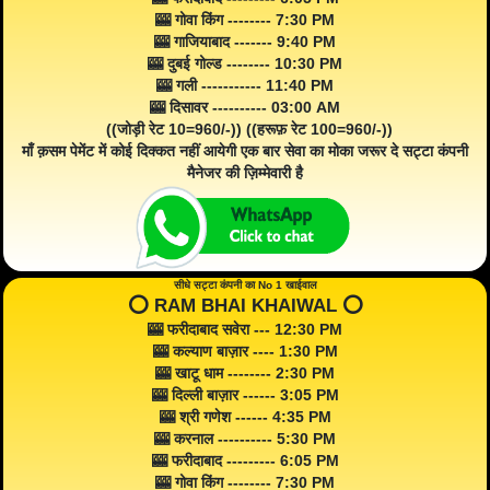
🎰 गोवा किंग -------- 7:30 PM
🎰 गाजियाबाद ------- 9:40 PM
🎰 दुबई गोल्ड -------- 10:30 PM
🎰 गली ----------- 11:40 PM
🎰 दिसावर ---------- 03:00 AM
((जोड़ी रेट 10=960/-)) ((हरूफ़ रेट 100=960/-))
माँ क़सम पेमेंट में कोई दिक्कत नहीं आयेगी एक बार सेवा का मोका जरूर दे सट्टा कंपनी
मैनेजर की ज़िम्मेवारी है
सीधे सट्टा कंपनी का No 1 खाईवाल
⭕️ RAM BHAI KHAIWAL ⭕️
🎰 फरीदाबाद सवेरा --- 12:30 PM
🎰 कल्याण बाज़ार ---- 1:30 PM
🎰 खाटू धाम -------- 2:30 PM
🎰 दिल्ली बाज़ार ------ 3:05 PM
🎰 श्री गणेश ------ 4:35 PM
🎰 करनाल ---------- 5:30 PM
🎰 फरीदाबाद --------- 6:05 PM
🎰 गोवा किंग -------- 7:30 PM