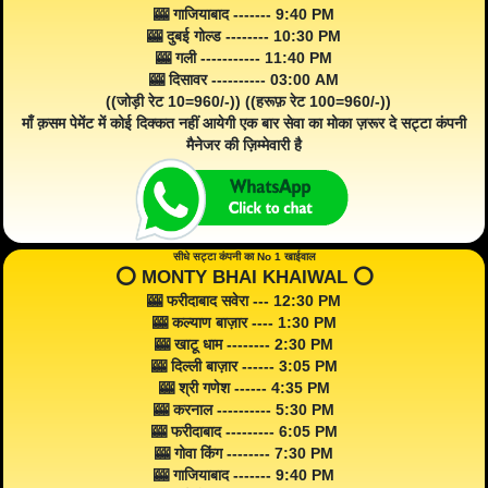
🎰 गाजियाबाद ------- 9:40 PM
🎰 दुबई गोल्ड -------- 10:30 PM
🎰 गली ----------- 11:40 PM
🎰 दिसावर ---------- 03:00 AM
((जोड़ी रेट 10=960/-)) ((हरूफ़ रेट 100=960/-))
माँ क़सम पेमेंट में कोई दिक्कत नहीं आयेगी एक बार सेवा का मोका ज़रूर दे सट्टा कंपनी
मैनेजर की ज़िम्मेवारी है
सीधे सट्टा कंपनी का No 1 खाईवाल
⭕️ MONTY BHAI KHAIWAL ⭕️
🎰 फरीदाबाद सवेरा --- 12:30 PM
🎰 कल्याण बाज़ार ---- 1:30 PM
🎰 खाटू धाम -------- 2:30 PM
🎰 दिल्ली बाज़ार ------ 3:05 PM
🎰 श्री गणेश ------ 4:35 PM
🎰 करनाल ---------- 5:30 PM
🎰 फरीदाबाद --------- 6:05 PM
🎰 गोवा किंग -------- 7:30 PM
🎰 गाजियाबाद ------- 9:40 PM