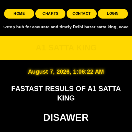
HOME
CHARTS
CONTACT
LOGIN
 for accurate and timely Delhi bazar satta king, covering all major
A1 SATTA KING
August 7, 2026, 1:06:23 AM
FASTAST RESULS OF A1 SATTA
KING
DISAWER