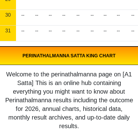
30
--
--
--
--
--
--
--
--
--
31
--
--
--
--
--
--
--
--
--
PERINATHALMANNA SATTA KING CHART
Welcome to the perinathalmanna page on [A1
Satta] This is an online hub containing
everything you might want to know about
Perinathalmanna results including the outcome
for 2026, annual charts, historical data,
monthly result archives, and up-to-date daily
results.