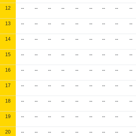
12
--
--
--
--
--
--
--
--
--
13
--
--
--
--
--
--
--
--
--
14
--
--
--
--
--
--
--
--
--
15
--
--
--
--
--
--
--
--
--
16
--
--
--
--
--
--
--
--
--
17
--
--
--
--
--
--
--
--
--
18
--
--
--
--
--
--
--
--
--
19
--
--
--
--
--
--
--
--
--
20
--
--
--
--
--
--
--
--
--