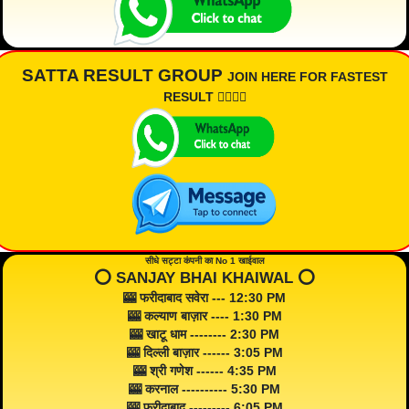
SATTA RESULT GROUP
JOIN HERE FOR FASTEST
RESULT 👇🏾👇🏾
सीधे सट्टा कंपनी का No 1 खाईवाल
⭕️ SANJAY BHAI KHAIWAL ⭕️
🎰 फरीदाबाद सवेरा --- 12:30 PM
🎰 कल्याण बाज़ार ---- 1:30 PM
🎰 खाटू धाम -------- 2:30 PM
🎰 दिल्ली बाज़ार ------ 3:05 PM
🎰 श्री गणेश ------ 4:35 PM
🎰 करनाल ---------- 5:30 PM
🎰 फरीदाबाद --------- 6:05 PM