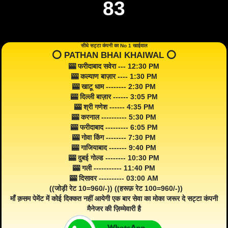
83
सीधे सट्टा कंपनी का No 1 खाईवाल
⭕️ PATHAN BHAI KHAIWAL ⭕️
🎰 फरीदाबाद सवेरा --- 12:30 PM
🎰 कल्याण बाज़ार ---- 1:30 PM
🎰 खाटू धाम -------- 2:30 PM
🎰 दिल्ली बाज़ार ------ 3:05 PM
🎰 श्री गणेश ------ 4:35 PM
🎰 करनाल ---------- 5:30 PM
🎰 फरीदाबाद --------- 6:05 PM
🎰 गोवा किंग -------- 7:30 PM
🎰 गाजियाबाद ------- 9:40 PM
🎰 दुबई गोल्ड -------- 10:30 PM
🎰 गली ----------- 11:40 PM
🎰 दिसावर ---------- 03:00 AM
((जोड़ी रेट 10=960/-)) ((हरूफ़ रेट 100=960/-))
माँ क़सम पेमेंट में कोई दिक्कत नहीं आयेगी एक बार सेवा का मोका जरूर दे सट्टा कंपनी
मैनेजर की ज़िम्मेवारी है