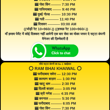
🎰 गोवा किंग -------- 7:30 PM
🎰 गाजियाबाद ------- 9:40 PM
🎰 दुबई गोल्ड -------- 10:30 PM
🎰 गली ----------- 11:40 PM
🎰 दिसावर ---------- 03:00 AM
((जोड़ी रेट 10=960/-)) ((हरूफ़ रेट 100=960/-))
माँ क़सम पेमेंट में कोई दिक्कत नहीं आयेगी एक बार सेवा का मोका जरूर दे सट्टा कंपनी
मैनेजर की ज़िम्मेवारी है
सीधे सट्टा कंपनी का No 1 खाईवाल
⭕️ RAM BHAI KHAIWAL ⭕️
🎰 फरीदाबाद सवेरा --- 12:30 PM
🎰 कल्याण बाज़ार ---- 1:30 PM
🎰 खाटू धाम -------- 2:30 PM
🎰 दिल्ली बाज़ार ------ 3:05 PM
🎰 श्री गणेश ------ 4:35 PM
🎰 करनाल ---------- 5:30 PM
🎰 फरीदाबाद --------- 6:05 PM
🎰 गोवा किंग -------- 7:30 PM