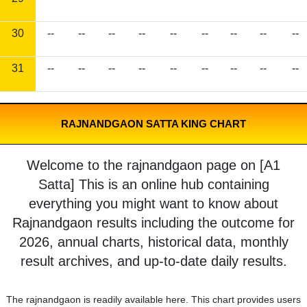
30
--
--
--
--
--
--
--
--
--
31
--
--
--
--
--
--
--
--
--
RAJNANDGAON SATTA KING CHART
Welcome to the rajnandgaon page on [A1
Satta] This is an online hub containing
everything you might want to know about
Rajnandgaon results including the outcome for
2026, annual charts, historical data, monthly
result archives, and up-to-date daily results.
The rajnandgaon is readily available here. This chart provides users