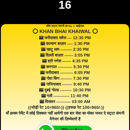
16
सीधे सट्टा कंपनी का No 1 खाईवाल
⭕️ KHAN BHAI KHAIWAL ⭕️
🎰 फरीदाबाद सवेरा --- 12:30 PM
🎰 कल्याण बाज़ार ---- 1:30 PM
🎰 खाटू धाम -------- 2:30 PM
🎰 दिल्ली बाज़ार ------ 3:05 PM
🎰 श्री गणेश ------ 4:35 PM
🎰 करनाल ---------- 5:30 PM
🎰 फरीदाबाद --------- 6:05 PM
🎰 गोवा किंग -------- 7:30 PM
🎰 गाजियाबाद ------- 9:40 PM
🎰 दुबई गोल्ड -------- 10:30 PM
🎰 गली ----------- 11:40 PM
🎰 दिसावर ---------- 03:00 AM
((जोड़ी रेट 10=960/-)) ((हरूफ़ रेट 100=960/-))
माँ क़सम पेमेंट में कोई दिक्कत नहीं आयेगी एक बार सेवा का मोका जरूर दे सट्टा कंपनी
मैनेजर की ज़िम्मेवारी है