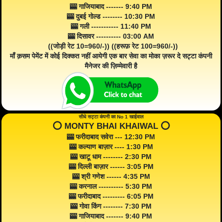
🎰 गाजियाबाद ------- 9:40 PM
🎰 दुबई गोल्ड -------- 10:30 PM
🎰 गली ----------- 11:40 PM
🎰 दिसावर ---------- 03:00 AM
((जोड़ी रेट 10=960/-)) ((हरूफ़ रेट 100=960/-))
माँ क़सम पेमेंट में कोई दिक्कत नहीं आयेगी एक बार सेवा का मोका ज़रूर दे सट्टा कंपनी
मैनेजर की ज़िम्मेवारी है
सीधे सट्टा कंपनी का No 1 खाईवाल
⭕️ MONTY BHAI KHAIWAL ⭕️
🎰 फरीदाबाद सवेरा --- 12:30 PM
🎰 कल्याण बाज़ार ---- 1:30 PM
🎰 खाटू धाम -------- 2:30 PM
🎰 दिल्ली बाज़ार ------ 3:05 PM
🎰 श्री गणेश ------ 4:35 PM
🎰 करनाल ---------- 5:30 PM
🎰 फरीदाबाद --------- 6:05 PM
🎰 गोवा किंग -------- 7:30 PM
🎰 गाजियाबाद ------- 9:40 PM