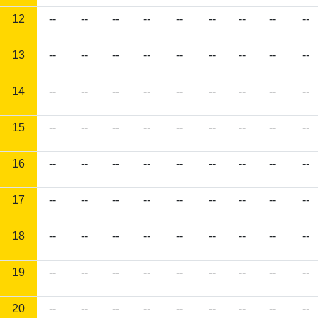
12
--
--
--
--
--
--
--
--
--
13
--
--
--
--
--
--
--
--
--
14
--
--
--
--
--
--
--
--
--
15
--
--
--
--
--
--
--
--
--
16
--
--
--
--
--
--
--
--
--
17
--
--
--
--
--
--
--
--
--
18
--
--
--
--
--
--
--
--
--
19
--
--
--
--
--
--
--
--
--
20
--
--
--
--
--
--
--
--
--