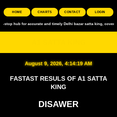
HOME
CHARTS
CONTACT
LOGIN
 for accurate and timely Delhi bazar satta king, covering all major 
A1 SATTA KING
August 9, 2026, 4:14:20 AM
FASTAST RESULS OF A1 SATTA
KING
DISAWER