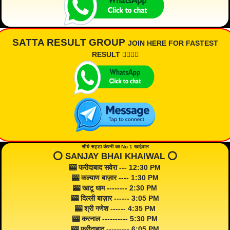
SATTA RESULT GROUP
JOIN HERE FOR FASTEST
RESULT 👇🏾👇🏾
सीधे सट्टा कंपनी का No 1 खाईवाल
⭕️ SANJAY BHAI KHAIWAL ⭕️
🎰 फरीदाबाद सवेरा --- 12:30 PM
🎰 कल्याण बाज़ार ---- 1:30 PM
🎰 खाटू धाम -------- 2:30 PM
🎰 दिल्ली बाज़ार ------ 3:05 PM
🎰 श्री गणेश ------ 4:35 PM
🎰 करनाल ---------- 5:30 PM
🎰 फरीदाबाद --------- 6:05 PM