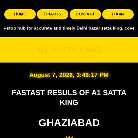
HOME
CHARTS
CONTACT
LOGIN
ub for accurate and timely Delhi bazar satta king, covering all maj
A1 SATTA KING
August 7, 2026, 3:46:18 PM
FASTAST RESULS OF A1 SATTA
KING
GHAZIABAD