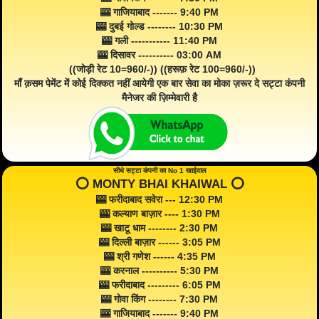
🎰 गाजियाबाद ------- 9:40 PM
🎰 दुबई गोल्ड -------- 10:30 PM
🎰 गली ----------- 11:40 PM
🎰 दिसावर ---------- 03:00 AM
((जोड़ी रेट 10=960/-)) ((हरूफ़ रेट 100=960/-))
माँ क़सम पेमेंट में कोई दिक्कत नहीं आयेगी एक बार सेवा का मोका ज़रूर दे सट्टा कंपनी
मैनेजर की ज़िम्मेवारी है
सीधे सट्टा कंपनी का No 1 खाईवाल
⭕️ MONTY BHAI KHAIWAL ⭕️
🎰 फरीदाबाद सवेरा --- 12:30 PM
🎰 कल्याण बाज़ार ---- 1:30 PM
🎰 खाटू धाम -------- 2:30 PM
🎰 दिल्ली बाज़ार ------ 3:05 PM
🎰 श्री गणेश ------ 4:35 PM
🎰 करनाल ---------- 5:30 PM
🎰 फरीदाबाद --------- 6:05 PM
🎰 गोवा किंग -------- 7:30 PM
🎰 गाजियाबाद ------- 9:40 PM