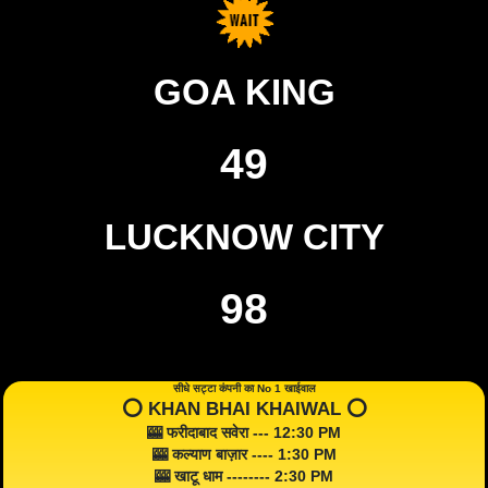
GOA KING
49
LUCKNOW CITY
98
सीधे सट्टा कंपनी का No 1 खाईवाल
⭕️ KHAN BHAI KHAIWAL ⭕️
🎰 फरीदाबाद सवेरा --- 12:30 PM
🎰 कल्याण बाज़ार ---- 1:30 PM
🎰 खाटू धाम -------- 2:30 PM