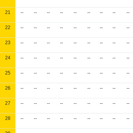
21
--
--
--
--
--
--
--
--
--
22
--
--
--
--
--
--
--
--
--
23
--
--
--
--
--
--
--
--
--
24
--
--
--
--
--
--
--
--
--
25
--
--
--
--
--
--
--
--
--
26
--
--
--
--
--
--
--
--
--
27
--
--
--
--
--
--
--
--
--
28
--
--
--
--
--
--
--
--
--