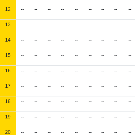
12
--
--
--
--
--
--
--
--
--
13
--
--
--
--
--
--
--
--
--
14
--
--
--
--
--
--
--
--
--
15
--
--
--
--
--
--
--
--
--
16
--
--
--
--
--
--
--
--
--
17
--
--
--
--
--
--
--
--
--
18
--
--
--
--
--
--
--
--
--
19
--
--
--
--
--
--
--
--
--
20
--
--
--
--
--
--
--
--
--