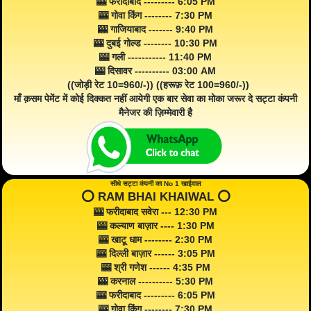
🎰 फरीदाबाद --------- 6:05 PM
🎰 गोवा किंग -------- 7:30 PM
🎰 गाजियाबाद ------- 9:40 PM
🎰 दुबई गोल्ड -------- 10:30 PM
🎰 गली ----------- 11:40 PM
🎰 दिसावर ---------- 03:00 AM
((जोड़ी रेट 10=960/-)) ((हरूफ़ रेट 100=960/-))
माँ क़सम पेमेंट में कोई दिक्कत नहीं आयेगी एक बार सेवा का मोका जरूर दे सट्टा कंपनी
मैनेजर की ज़िम्मेवारी है
सीधे सट्टा कंपनी का No 1 खाईवाल
⭕️ RAM BHAI KHAIWAL ⭕️
🎰 फरीदाबाद सवेरा --- 12:30 PM
🎰 कल्याण बाज़ार ---- 1:30 PM
🎰 खाटू धाम -------- 2:30 PM
🎰 दिल्ली बाज़ार ------ 3:05 PM
🎰 श्री गणेश ------ 4:35 PM
🎰 करनाल ---------- 5:30 PM
🎰 फरीदाबाद --------- 6:05 PM
🎰 गोवा किंग -------- 7:30 PM