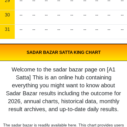
29
--
--
--
--
--
--
--
--
--
30
--
--
--
--
--
--
--
--
--
31
--
--
--
--
--
--
--
--
--
SADAR BAZAR SATTA KING CHART
Welcome to the sadar bazar page on [A1
Satta] This is an online hub containing
everything you might want to know about
Sadar Bazar results including the outcome for
2026, annual charts, historical data, monthly
result archives, and up-to-date daily results.
The sadar bazar is readily available here. This chart provides users