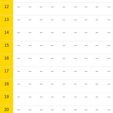
12
--
--
--
--
--
--
--
--
--
13
--
--
--
--
--
--
--
--
--
14
--
--
--
--
--
--
--
--
--
15
--
--
--
--
--
--
--
--
--
16
--
--
--
--
--
--
--
--
--
17
--
--
--
--
--
--
--
--
--
18
--
--
--
--
--
--
--
--
--
19
--
--
--
--
--
--
--
--
--
20
--
--
--
--
--
--
--
--
--