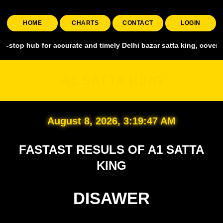
HOME
CHARTS
CONTACT
LOGIN
 for accurate and timely Delhi bazar satta king, covering all major 
A1 SATTA KING
August 8, 2026, 3:19:48 AM
FASTAST RESULS OF A1 SATTA
KING
DISAWER