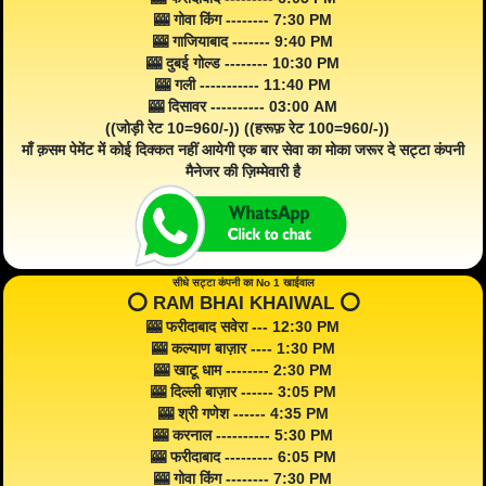
🎰 गोवा किंग -------- 7:30 PM
🎰 गाजियाबाद ------- 9:40 PM
🎰 दुबई गोल्ड -------- 10:30 PM
🎰 गली ----------- 11:40 PM
🎰 दिसावर ---------- 03:00 AM
((जोड़ी रेट 10=960/-)) ((हरूफ़ रेट 100=960/-))
माँ क़सम पेमेंट में कोई दिक्कत नहीं आयेगी एक बार सेवा का मोका जरूर दे सट्टा कंपनी
मैनेजर की ज़िम्मेवारी है
सीधे सट्टा कंपनी का No 1 खाईवाल
⭕️ RAM BHAI KHAIWAL ⭕️
🎰 फरीदाबाद सवेरा --- 12:30 PM
🎰 कल्याण बाज़ार ---- 1:30 PM
🎰 खाटू धाम -------- 2:30 PM
🎰 दिल्ली बाज़ार ------ 3:05 PM
🎰 श्री गणेश ------ 4:35 PM
🎰 करनाल ---------- 5:30 PM
🎰 फरीदाबाद --------- 6:05 PM
🎰 गोवा किंग -------- 7:30 PM