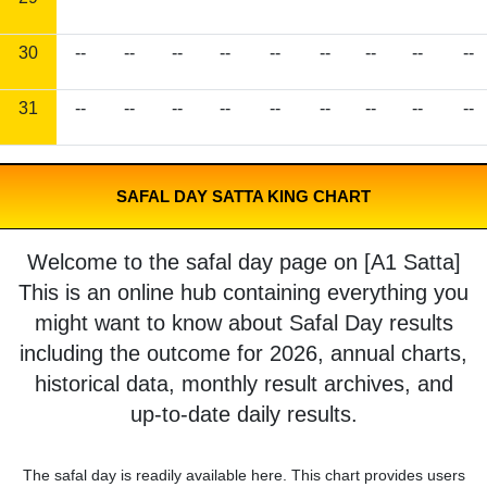
30
--
--
--
--
--
--
--
--
--
31
--
--
--
--
--
--
--
--
--
SAFAL DAY SATTA KING CHART
Welcome to the safal day page on [A1 Satta]
This is an online hub containing everything you
might want to know about Safal Day results
including the outcome for 2026, annual charts,
historical data, monthly result archives, and
up-to-date daily results.
The safal day is readily available here. This chart provides users