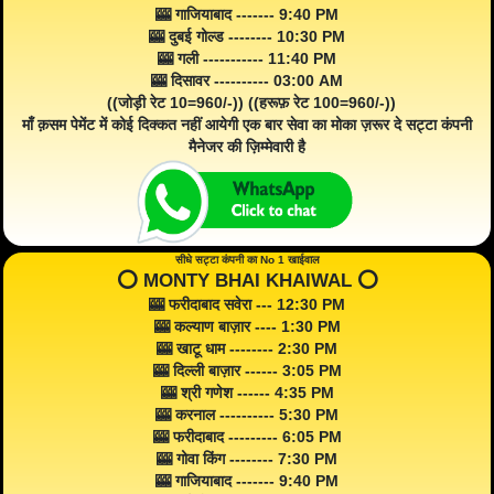
🎰 गाजियाबाद ------- 9:40 PM
🎰 दुबई गोल्ड -------- 10:30 PM
🎰 गली ----------- 11:40 PM
🎰 दिसावर ---------- 03:00 AM
((जोड़ी रेट 10=960/-)) ((हरूफ़ रेट 100=960/-))
माँ क़सम पेमेंट में कोई दिक्कत नहीं आयेगी एक बार सेवा का मोका ज़रूर दे सट्टा कंपनी
मैनेजर की ज़िम्मेवारी है
सीधे सट्टा कंपनी का No 1 खाईवाल
⭕️ MONTY BHAI KHAIWAL ⭕️
🎰 फरीदाबाद सवेरा --- 12:30 PM
🎰 कल्याण बाज़ार ---- 1:30 PM
🎰 खाटू धाम -------- 2:30 PM
🎰 दिल्ली बाज़ार ------ 3:05 PM
🎰 श्री गणेश ------ 4:35 PM
🎰 करनाल ---------- 5:30 PM
🎰 फरीदाबाद --------- 6:05 PM
🎰 गोवा किंग -------- 7:30 PM
🎰 गाजियाबाद ------- 9:40 PM