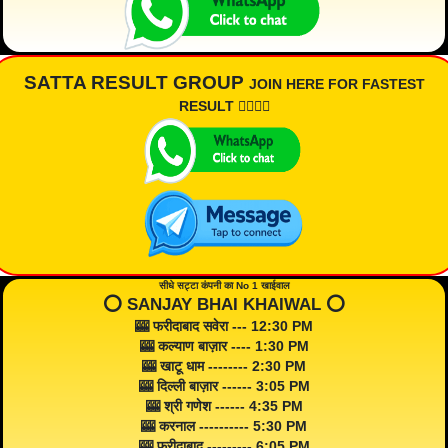
SATTA RESULT GROUP
JOIN HERE FOR FASTEST
RESULT 👇🏾👇🏾
सीधे सट्टा कंपनी का No 1 खाईवाल
⭕️ SANJAY BHAI KHAIWAL ⭕️
🎰 फरीदाबाद सवेरा --- 12:30 PM
🎰 कल्याण बाज़ार ---- 1:30 PM
🎰 खाटू धाम -------- 2:30 PM
🎰 दिल्ली बाज़ार ------ 3:05 PM
🎰 श्री गणेश ------ 4:35 PM
🎰 करनाल ---------- 5:30 PM
🎰 फरीदाबाद --------- 6:05 PM