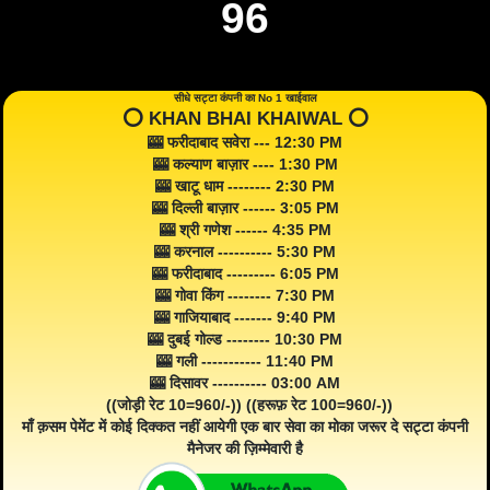
96
सीधे सट्टा कंपनी का No 1 खाईवाल
⭕️ KHAN BHAI KHAIWAL ⭕️
🎰 फरीदाबाद सवेरा --- 12:30 PM
🎰 कल्याण बाज़ार ---- 1:30 PM
🎰 खाटू धाम -------- 2:30 PM
🎰 दिल्ली बाज़ार ------ 3:05 PM
🎰 श्री गणेश ------ 4:35 PM
🎰 करनाल ---------- 5:30 PM
🎰 फरीदाबाद --------- 6:05 PM
🎰 गोवा किंग -------- 7:30 PM
🎰 गाजियाबाद ------- 9:40 PM
🎰 दुबई गोल्ड -------- 10:30 PM
🎰 गली ----------- 11:40 PM
🎰 दिसावर ---------- 03:00 AM
((जोड़ी रेट 10=960/-)) ((हरूफ़ रेट 100=960/-))
माँ क़सम पेमेंट में कोई दिक्कत नहीं आयेगी एक बार सेवा का मोका जरूर दे सट्टा कंपनी
मैनेजर की ज़िम्मेवारी है