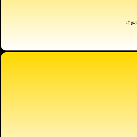
माँ क़स