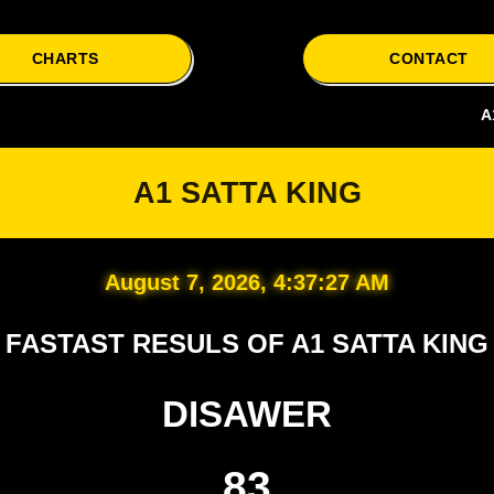
CHARTS
CONTACT
A1 Satta i
A1 SATTA KING
August 7, 2026, 4:37:28 AM
FASTAST RESULS OF A1 SATTA KING
DISAWER
83