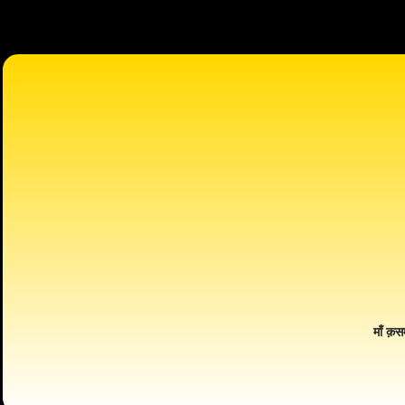
माँ क़स