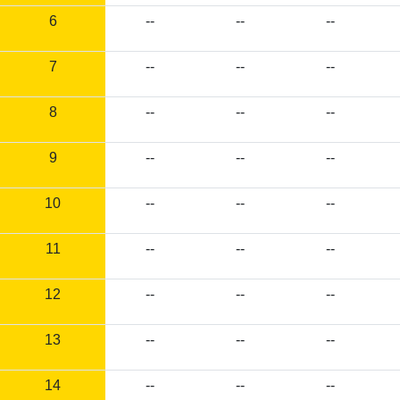
6
--
--
--
7
--
--
--
8
--
--
--
9
--
--
--
10
--
--
--
11
--
--
--
12
--
--
--
13
--
--
--
14
--
--
--