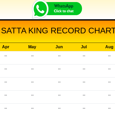
 SATTA KING RECORD CHART 
Apr
May
Jun
Jul
Aug
--
--
--
--
--
--
--
--
--
--
--
--
--
--
--
--
--
--
--
--
--
--
--
--
--