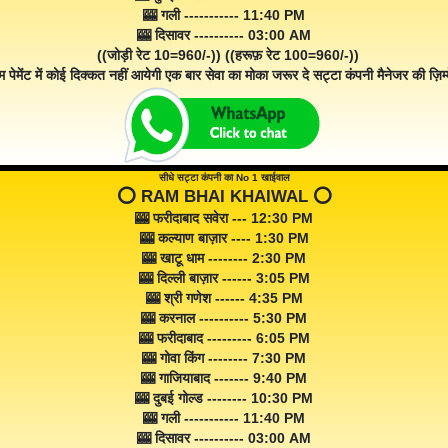
🎰 गली ----------- 11:40 PM
🎰 दिसावर ---------- 03:00 AM
((जोड़ी रेट 10=960/-)) ((हरूफ़ रेट 100=960/-))
म पेमेंट में कोई दिक्कत नहीं आयेगी एक बार सेवा का मोका जरूर दे सट्टा कंपनी मैनेजर की ज़िम्म
सीधे सट्टा कंपनी का No 1 खाईवाल
⭕️ RAM BHAI KHAIWAL ⭕️
🎰 फरीदाबाद सवेरा --- 12:30 PM
🎰 कल्याण बाज़ार ---- 1:30 PM
🎰 खाटू धाम -------- 2:30 PM
🎰 दिल्ली बाज़ार ------ 3:05 PM
🎰 श्री गणेश ------ 4:35 PM
🎰 करनाल ---------- 5:30 PM
🎰 फरीदाबाद --------- 6:05 PM
🎰 गोवा किंग -------- 7:30 PM
🎰 गाजियाबाद ------- 9:40 PM
🎰 दुबई गोल्ड -------- 10:30 PM
🎰 गली ----------- 11:40 PM
🎰 दिसावर ---------- 03:00 AM