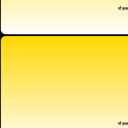
माँ क़स
माँ क़स