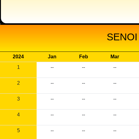
SENOI
2024
Jan
Feb
Mar
1
--
--
--
2
--
--
--
3
--
--
--
4
--
--
--
5
--
--
--