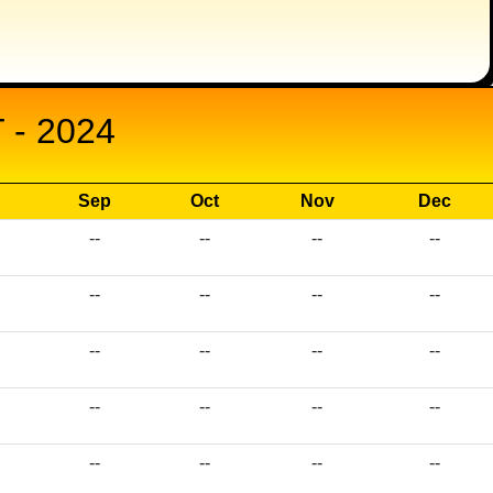
- 2024
Sep
Oct
Nov
Dec
--
--
--
--
--
--
--
--
--
--
--
--
--
--
--
--
--
--
--
--