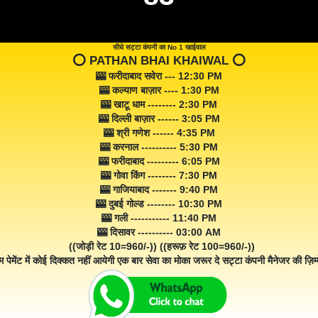
सीधे सट्टा कंपनी का No 1 खाईवाल
⭕️ PATHAN BHAI KHAIWAL ⭕️
🎰 फरीदाबाद सवेरा --- 12:30 PM
🎰 कल्याण बाज़ार ---- 1:30 PM
🎰 खाटू धाम -------- 2:30 PM
🎰 दिल्ली बाज़ार ------ 3:05 PM
🎰 श्री गणेश ------ 4:35 PM
🎰 करनाल ---------- 5:30 PM
🎰 फरीदाबाद --------- 6:05 PM
🎰 गोवा किंग -------- 7:30 PM
🎰 गाजियाबाद ------- 9:40 PM
🎰 दुबई गोल्ड -------- 10:30 PM
🎰 गली ----------- 11:40 PM
🎰 दिसावर ---------- 03:00 AM
((जोड़ी रेट 10=960/-)) ((हरूफ़ रेट 100=960/-))
म पेमेंट में कोई दिक्कत नहीं आयेगी एक बार सेवा का मोका जरूर दे सट्टा कंपनी मैनेजर की ज़िम्म