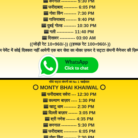
🎰 करनाल ---------- 5:30 PM
🎰 फरीदाबाद --------- 6:05 PM
🎰 गोवा किंग -------- 7:30 PM
🎰 गाजियाबाद ------- 9:40 PM
🎰 दुबई गोल्ड -------- 10:30 PM
🎰 गली ----------- 11:40 PM
🎰 दिसावर ---------- 03:00 AM
((जोड़ी रेट 10=960/-)) ((हरूफ़ रेट 100=960/-))
म पेमेंट में कोई दिक्कत नहीं आयेगी एक बार सेवा का मोका ज़रूर दे सट्टा कंपनी मैनेजर की ज़िम्म
सीधे सट्टा कंपनी का No 1 खाईवाल
⭕️ MONTY BHAI KHAIWAL ⭕️
🎰 फरीदाबाद सवेरा --- 12:30 PM
🎰 कल्याण बाज़ार ---- 1:30 PM
🎰 खाटू धाम -------- 2:30 PM
🎰 दिल्ली बाज़ार ------ 3:05 PM
🎰 श्री गणेश ------ 4:35 PM
🎰 करनाल ---------- 5:30 PM
🎰 फरीदाबाद --------- 6:05 PM
🎰 गोवा किंग -------- 7:30 PM