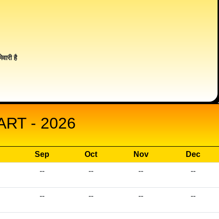
ेवारी है
RT - 2026
Sep
Oct
Nov
Dec
--
--
--
--
--
--
--
--