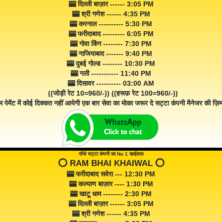
🎰 दिल्ली बाज़ार ------ 3:05 PM
🎰 श्री गणेश ------ 4:35 PM
🎰 करनाल ---------- 5:30 PM
🎰 फरीदाबाद --------- 6:05 PM
🎰 गोवा किंग -------- 7:30 PM
🎰 गाजियाबाद ------- 9:40 PM
🎰 दुबई गोल्ड -------- 10:30 PM
🎰 गली ----------- 11:40 PM
🎰 दिसावर ---------- 03:00 AM
((जोड़ी रेट 10=960/-)) ((हरूफ़ रेट 100=960/-))
म पेमेंट में कोई दिक्कत नहीं आयेगी एक बार सेवा का मोका जरूर दे सट्टा कंपनी मैनेजर की ज़िम्म
सीधे सट्टा कंपनी का No 1 खाईवाल
⭕️ RAM BHAI KHAIWAL ⭕️
🎰 फरीदाबाद सवेरा --- 12:30 PM
🎰 कल्याण बाज़ार ---- 1:30 PM
🎰 खाटू धाम -------- 2:30 PM
🎰 दिल्ली बाज़ार ------ 3:05 PM
🎰 श्री गणेश ------ 4:35 PM