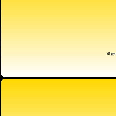
माँ क़स