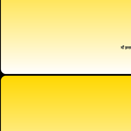
माँ क़स