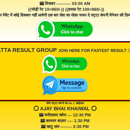
🎰 दिसावर ---------- 03:00 AM
((जोड़ी रेट 10=960/-)) ((हरूफ़ रेट 100=960/-))
म पेमेंट में कोई दिक्कत नहीं आयेगी एक बार सेवा का मोका जरूर दे सट्टा कंपनी मैनेजर की ज़िम्म
ATTA RESULT GROUP
JOIN HERE FOR FASTEST RESULT 👇🏾
सीधे सट्टा कंपनी का No 1 खाईवाल
⭕️ AJAY BHAI KHAIWAL ⭕️
🎰 फरीदाबाद सवेरा --- 12:30 PM
🎰 कल्याण बाज़ार ---- 1:30 PM
🎰 खाटू धाम -------- 2:30 PM