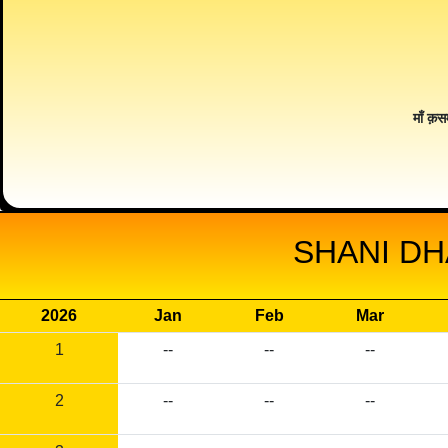
माँ क़स
SHANI DH
2026
Jan
Feb
Mar
1
--
--
--
2
--
--
--