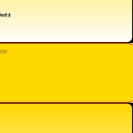
ेवारी है
👇🏾