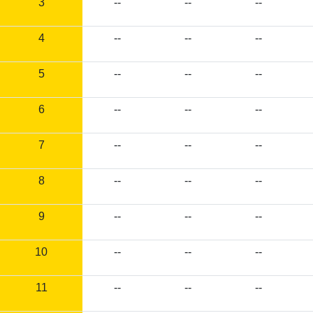
3
--
--
--
4
--
--
--
5
--
--
--
6
--
--
--
7
--
--
--
8
--
--
--
9
--
--
--
10
--
--
--
11
--
--
--