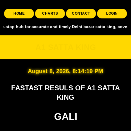
HOME
CHARTS
CONTACT
LOGIN
 for accurate and timely Delhi bazar satta king, covering all major 
A1 SATTA KING
August 8, 2026, 8:14:20 PM
FASTAST RESULS OF A1 SATTA
KING
GALI