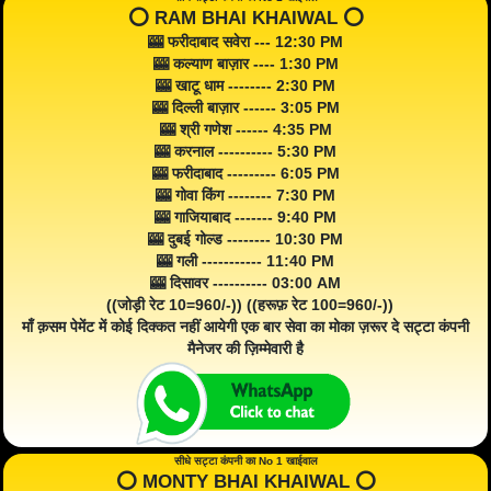
⭕️ RAM BHAI KHAIWAL ⭕️
🎰 फरीदाबाद सवेरा --- 12:30 PM
🎰 कल्याण बाज़ार ---- 1:30 PM
🎰 खाटू धाम -------- 2:30 PM
🎰 दिल्ली बाज़ार ------ 3:05 PM
🎰 श्री गणेश ------ 4:35 PM
🎰 करनाल ---------- 5:30 PM
🎰 फरीदाबाद --------- 6:05 PM
🎰 गोवा किंग -------- 7:30 PM
🎰 गाजियाबाद ------- 9:40 PM
🎰 दुबई गोल्ड -------- 10:30 PM
🎰 गली ----------- 11:40 PM
🎰 दिसावर ---------- 03:00 AM
((जोड़ी रेट 10=960/-)) ((हरूफ़ रेट 100=960/-))
माँ क़सम पेमेंट में कोई दिक्कत नहीं आयेगी एक बार सेवा का मोका ज़रूर दे सट्टा कंपनी
मैनेजर की ज़िम्मेवारी है
सीधे सट्टा कंपनी का No 1 खाईवाल
⭕️ MONTY BHAI KHAIWAL ⭕️