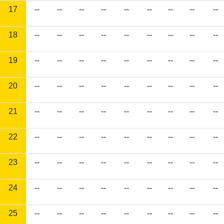
17
--
--
--
--
--
--
--
--
--
18
--
--
--
--
--
--
--
--
--
19
--
--
--
--
--
--
--
--
--
20
--
--
--
--
--
--
--
--
--
21
--
--
--
--
--
--
--
--
--
22
--
--
--
--
--
--
--
--
--
23
--
--
--
--
--
--
--
--
--
24
--
--
--
--
--
--
--
--
--
25
--
--
--
--
--
--
--
--
--