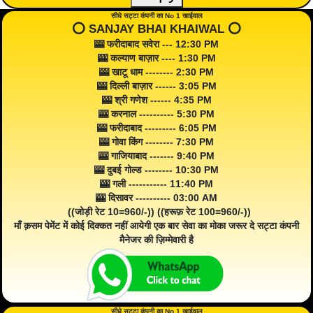
सीधे सट्टा कंपनी का No 1 खाईवाल
⭕️ SANJAY BHAI KHAIWAL ⭕️
🎰 फरीदाबाद सवेरा --- 12:30 PM
🎰 कल्याण बाज़ार ---- 1:30 PM
🎰 खाटू धाम -------- 2:30 PM
🎰 दिल्ली बाज़ार ------ 3:05 PM
🎰 श्री गणेश ------ 4:35 PM
🎰 करनाल ---------- 5:30 PM
🎰 फरीदाबाद --------- 6:05 PM
🎰 गोवा किंग -------- 7:30 PM
🎰 गाजियाबाद ------- 9:40 PM
🎰 दुबई गोल्ड -------- 10:30 PM
🎰 गली ----------- 11:40 PM
🎰 दिसावर ---------- 03:00 AM
((जोड़ी रेट 10=960/-)) ((हरूफ़ रेट 100=960/-))
माँ क़सम पेमेंट में कोई दिक्कत नहीं आयेगी एक बार सेवा का मोका जरूर दे सट्टा कंपनी
मैनेजर की ज़िम्मेवारी है
सीधे सट्टा कंपनी का No 1 खाईवाल