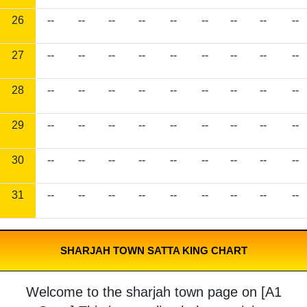
26
--
--
--
--
--
--
--
--
--
27
--
--
--
--
--
--
--
--
--
28
--
--
--
--
--
--
--
--
--
29
--
--
--
--
--
--
--
--
--
30
--
--
--
--
--
--
--
--
--
31
--
--
--
--
--
--
--
--
--
SHARJAH TOWN SATTA KING CHART
Welcome to the sharjah town page on [A1