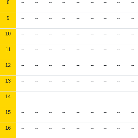
8
--
--
--
--
--
--
--
--
--
9
--
--
--
--
--
--
--
--
--
10
--
--
--
--
--
--
--
--
--
11
--
--
--
--
--
--
--
--
--
12
--
--
--
--
--
--
--
--
--
13
--
--
--
--
--
--
--
--
--
14
--
--
--
--
--
--
--
--
--
15
--
--
--
--
--
--
--
--
--
16
--
--
--
--
--
--
--
--
--