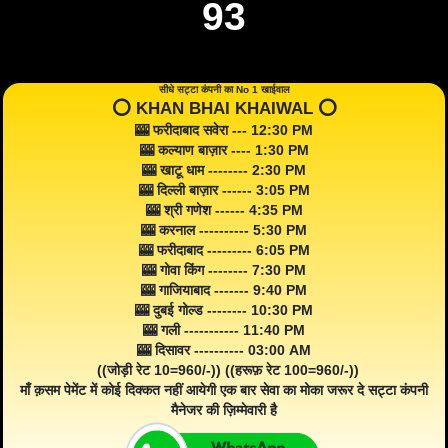
93
सीधे सट्टा कंपनी का No 1 खाईवाल
⭕️ KHAN BHAI KHAIWAL ⭕️
🎰 फरीदाबाद सवेरा --- 12:30 PM
🎰 कल्याण बाज़ार ---- 1:30 PM
🎰 खाटू धाम -------- 2:30 PM
🎰 दिल्ली बाज़ार ------ 3:05 PM
🎰 श्री गणेश ------ 4:35 PM
🎰 करनाल ---------- 5:30 PM
🎰 फरीदाबाद --------- 6:05 PM
🎰 गोवा किंग -------- 7:30 PM
🎰 गाजियाबाद ------- 9:40 PM
🎰 दुबई गोल्ड -------- 10:30 PM
🎰 गली ----------- 11:40 PM
🎰 दिसावर ---------- 03:00 AM
((जोड़ी रेट 10=960/-)) ((हरूफ़ रेट 100=960/-))
माँ क़सम पेमेंट में कोई दिक्कत नहीं आयेगी एक बार सेवा का मोका जरूर दे सट्टा कंपनी
मैनेजर की ज़िम्मेवारी है