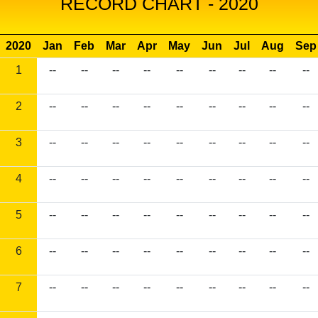
RECORD CHART - 2020
2020
Jan
Feb
Mar
Apr
May
Jun
Jul
Aug
Sep
1
--
--
--
--
--
--
--
--
--
2
--
--
--
--
--
--
--
--
--
3
--
--
--
--
--
--
--
--
--
4
--
--
--
--
--
--
--
--
--
5
--
--
--
--
--
--
--
--
--
6
--
--
--
--
--
--
--
--
--
7
--
--
--
--
--
--
--
--
--