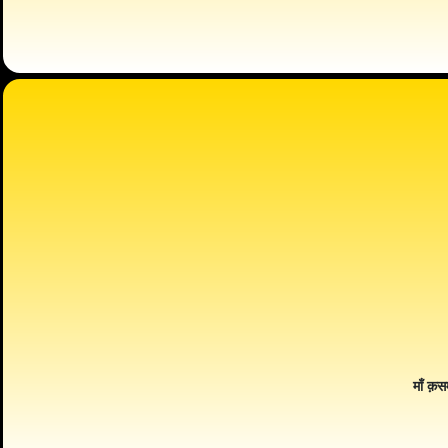
माँ क़स