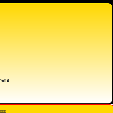
ेवारी है
👇🏾