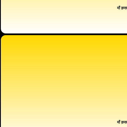
माँ क़स
माँ क़स