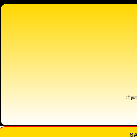
माँ क़स
S