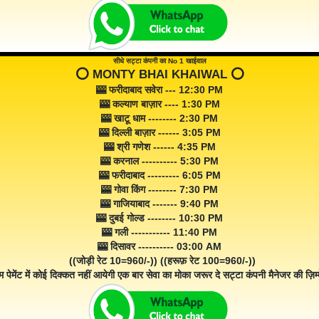
सीधे सट्टा कंपनी का No 1 खाईवाल
⭕️ MONTY BHAI KHAIWAL ⭕️
🎰 फरीदाबाद सवेरा --- 12:30 PM
🎰 कल्याण बाज़ार ---- 1:30 PM
🎰 खाटू धाम -------- 2:30 PM
🎰 दिल्ली बाज़ार ------ 3:05 PM
🎰 श्री गणेश ------ 4:35 PM
🎰 करनाल ---------- 5:30 PM
🎰 फरीदाबाद --------- 6:05 PM
🎰 गोवा किंग -------- 7:30 PM
🎰 गाजियाबाद ------- 9:40 PM
🎰 दुबई गोल्ड -------- 10:30 PM
🎰 गली ----------- 11:40 PM
🎰 दिसावर ---------- 03:00 AM
((जोड़ी रेट 10=960/-)) ((हरूफ़ रेट 100=960/-))
म पेमेंट में कोई दिक्कत नहीं आयेगी एक बार सेवा का मोका जरूर दे सट्टा कंपनी मैनेजर की ज़िम्म