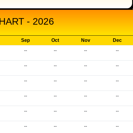
ART - 2026
Sep
Oct
Nov
Dec
--
--
--
--
--
--
--
--
--
--
--
--
--
--
--
--
--
--
--
--
--
--
--
--