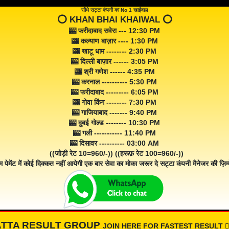
सीधे सट्टा कंपनी का No 1 खाईवाल
⭕️ KHAN BHAI KHAIWAL ⭕️
🎰 फरीदाबाद सवेरा --- 12:30 PM
🎰 कल्याण बाज़ार ---- 1:30 PM
🎰 खाटू धाम -------- 2:30 PM
🎰 दिल्ली बाज़ार ------ 3:05 PM
🎰 श्री गणेश ------ 4:35 PM
🎰 करनाल ---------- 5:30 PM
🎰 फरीदाबाद --------- 6:05 PM
🎰 गोवा किंग -------- 7:30 PM
🎰 गाजियाबाद ------- 9:40 PM
🎰 दुबई गोल्ड -------- 10:30 PM
🎰 गली ----------- 11:40 PM
🎰 दिसावर ---------- 03:00 AM
((जोड़ी रेट 10=960/-)) ((हरूफ़ रेट 100=960/-))
म पेमेंट में कोई दिक्कत नहीं आयेगी एक बार सेवा का मोका जरूर दे सट्टा कंपनी मैनेजर की ज़िम्म
ATTA RESULT GROUP
JOIN HERE FOR FASTEST RESULT 👇🏾