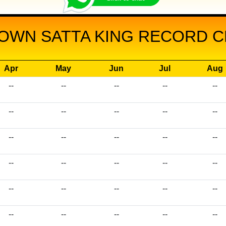
OWN SATTA KING RECORD CH
Apr
May
Jun
Jul
Aug
--
--
--
--
--
--
--
--
--
--
--
--
--
--
--
--
--
--
--
--
--
--
--
--
--
--
--
--
--
--