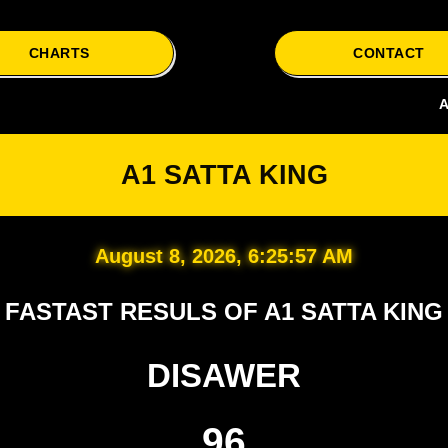
CHARTS
CONTACT
A1 Satta i
A1 SATTA KING
August 8, 2026, 6:25:58 AM
FASTAST RESULS OF A1 SATTA KING
DISAWER
96