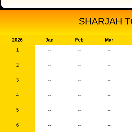
SHARJAH T
2026
Jan
Feb
Mar
1
--
--
--
2
--
--
--
3
--
--
--
4
--
--
--
5
--
--
--
6
--
--
--