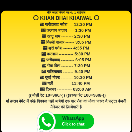
सीधे सट्टा कंपनी का No 1 खाईवाल
⭕️ KHAN BHAI KHAIWAL ⭕️
🎰 फरीदाबाद सवेरा --- 12:30 PM
🎰 कल्याण बाज़ार ---- 1:30 PM
🎰 खाटू धाम -------- 2:30 PM
🎰 दिल्ली बाज़ार ------ 3:05 PM
🎰 श्री गणेश ------ 4:35 PM
🎰 करनाल ---------- 5:30 PM
🎰 फरीदाबाद --------- 6:05 PM
🎰 गोवा किंग -------- 7:30 PM
🎰 गाजियाबाद ------- 9:40 PM
🎰 दुबई गोल्ड -------- 10:30 PM
🎰 गली ----------- 11:40 PM
🎰 दिसावर ---------- 03:00 AM
((जोड़ी रेट 10=960/-)) ((हरूफ़ रेट 100=960/-))
माँ क़सम पेमेंट में कोई दिक्कत नहीं आयेगी एक बार सेवा का मोका जरूर दे सट्टा कंपनी
मैनेजर की ज़िम्मेवारी है