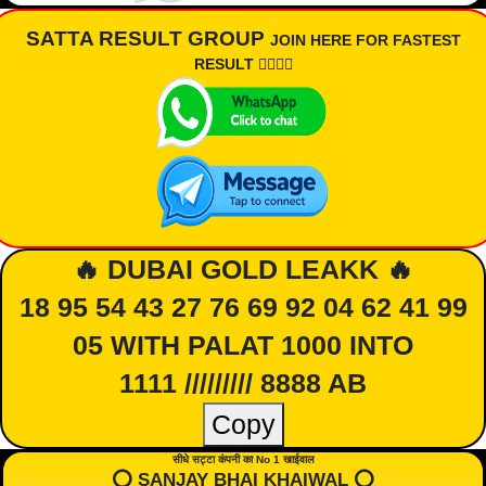
SATTA RESULT GROUP
JOIN HERE FOR FASTEST
RESULT 👇🏾👇🏾
🔥 DUBAI GOLD LEAKK 🔥
18 95 54 43 27 76 69 92 04 62 41 99
05 WITH PALAT 1000 INTO
1111 ///////// 8888 AB
Copy
सीधे सट्टा कंपनी का No 1 खाईवाल
⭕️ SANJAY BHAI KHAIWAL ⭕️