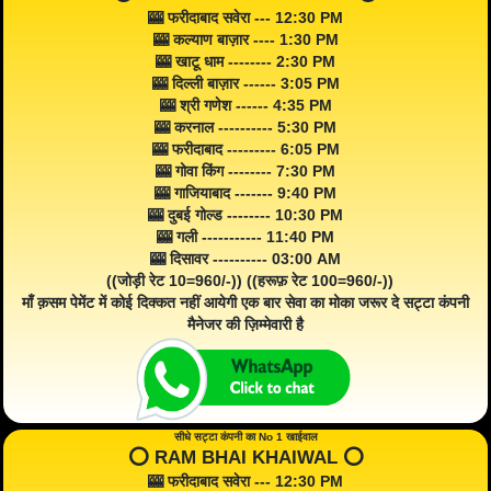
🎰 फरीदाबाद सवेरा --- 12:30 PM
🎰 कल्याण बाज़ार ---- 1:30 PM
🎰 खाटू धाम -------- 2:30 PM
🎰 दिल्ली बाज़ार ------ 3:05 PM
🎰 श्री गणेश ------ 4:35 PM
🎰 करनाल ---------- 5:30 PM
🎰 फरीदाबाद --------- 6:05 PM
🎰 गोवा किंग -------- 7:30 PM
🎰 गाजियाबाद ------- 9:40 PM
🎰 दुबई गोल्ड -------- 10:30 PM
🎰 गली ----------- 11:40 PM
🎰 दिसावर ---------- 03:00 AM
((जोड़ी रेट 10=960/-)) ((हरूफ़ रेट 100=960/-))
माँ क़सम पेमेंट में कोई दिक्कत नहीं आयेगी एक बार सेवा का मोका जरूर दे सट्टा कंपनी
मैनेजर की ज़िम्मेवारी है
सीधे सट्टा कंपनी का No 1 खाईवाल
⭕️ RAM BHAI KHAIWAL ⭕️
🎰 फरीदाबाद सवेरा --- 12:30 PM