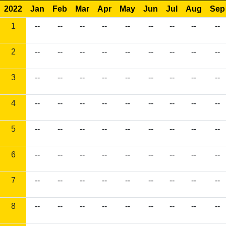
2022
Jan
Feb
Mar
Apr
May
Jun
Jul
Aug
Sep
1
--
--
--
--
--
--
--
--
--
2
--
--
--
--
--
--
--
--
--
3
--
--
--
--
--
--
--
--
--
4
--
--
--
--
--
--
--
--
--
5
--
--
--
--
--
--
--
--
--
6
--
--
--
--
--
--
--
--
--
7
--
--
--
--
--
--
--
--
--
8
--
--
--
--
--
--
--
--
--