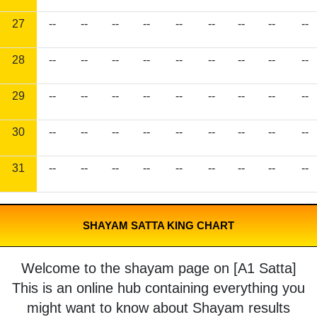
27
--
--
--
--
--
--
--
--
--
28
--
--
--
--
--
--
--
--
--
29
--
--
--
--
--
--
--
--
--
30
--
--
--
--
--
--
--
--
--
31
--
--
--
--
--
--
--
--
--
SHAYAM SATTA KING CHART
Welcome to the shayam page on [A1 Satta]
This is an online hub containing everything you
might want to know about Shayam results