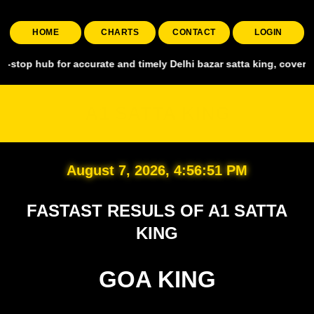
HOME
CHARTS
CONTACT
LOGIN
for accurate and timely Delhi bazar satta king, covering all major 
A1 SATTA KING
August 7, 2026, 4:56:53 PM
FASTAST RESULS OF A1 SATTA
KING
GOA KING