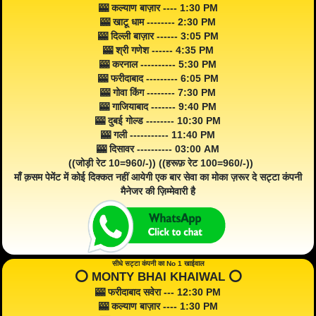
🎰 कल्याण बाज़ार ---- 1:30 PM
🎰 खाटू धाम -------- 2:30 PM
🎰 दिल्ली बाज़ार ------ 3:05 PM
🎰 श्री गणेश ------ 4:35 PM
🎰 करनाल ---------- 5:30 PM
🎰 फरीदाबाद --------- 6:05 PM
🎰 गोवा किंग -------- 7:30 PM
🎰 गाजियाबाद ------- 9:40 PM
🎰 दुबई गोल्ड -------- 10:30 PM
🎰 गली ----------- 11:40 PM
🎰 दिसावर ---------- 03:00 AM
((जोड़ी रेट 10=960/-)) ((हरूफ़ रेट 100=960/-))
माँ क़सम पेमेंट में कोई दिक्कत नहीं आयेगी एक बार सेवा का मोका ज़रूर दे सट्टा कंपनी
मैनेजर की ज़िम्मेवारी है
सीधे सट्टा कंपनी का No 1 खाईवाल
⭕️ MONTY BHAI KHAIWAL ⭕️
🎰 फरीदाबाद सवेरा --- 12:30 PM
🎰 कल्याण बाज़ार ---- 1:30 PM