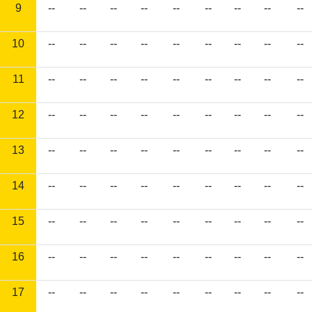
9
--
--
--
--
--
--
--
--
--
10
--
--
--
--
--
--
--
--
--
11
--
--
--
--
--
--
--
--
--
12
--
--
--
--
--
--
--
--
--
13
--
--
--
--
--
--
--
--
--
14
--
--
--
--
--
--
--
--
--
15
--
--
--
--
--
--
--
--
--
16
--
--
--
--
--
--
--
--
--
17
--
--
--
--
--
--
--
--
--