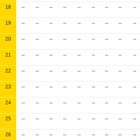
18
--
--
--
--
--
--
--
--
--
19
--
--
--
--
--
--
--
--
--
20
--
--
--
--
--
--
--
--
--
21
--
--
--
--
--
--
--
--
--
22
--
--
--
--
--
--
--
--
--
23
--
--
--
--
--
--
--
--
--
24
--
--
--
--
--
--
--
--
--
25
--
--
--
--
--
--
--
--
--
26
--
--
--
--
--
--
--
--
--