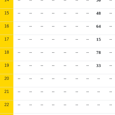
50
15
--
--
--
--
--
--
--
48
--
16
--
--
--
--
--
--
--
64
--
17
--
--
--
--
--
--
--
15
--
18
--
--
--
--
--
--
--
78
--
19
--
--
--
--
--
--
--
33
--
20
--
--
--
--
--
--
--
--
--
21
--
--
--
--
--
--
--
--
--
22
--
--
--
--
--
--
--
--
--