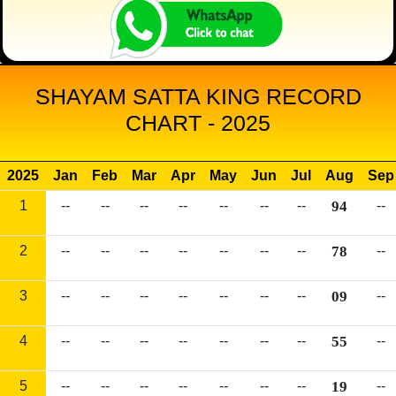
SHAYAM SATTA KING RECORD
CHART - 2025
2025
Jan
Feb
Mar
Apr
May
Jun
Jul
Aug
Sep
1
--
--
--
--
--
--
--
94
--
2
--
--
--
--
--
--
--
78
--
3
--
--
--
--
--
--
--
09
--
4
--
--
--
--
--
--
--
55
--
5
--
--
--
--
--
--
--
19
--