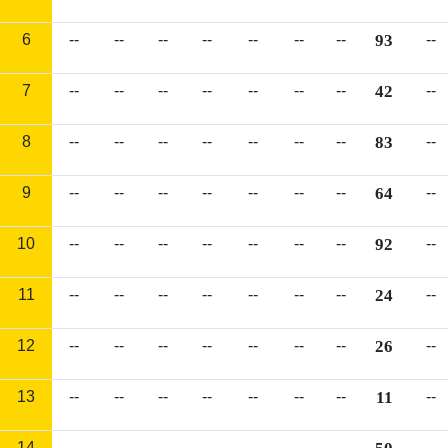
6
--
--
--
--
--
--
--
93
--
7
--
--
--
--
--
--
--
42
--
8
--
--
--
--
--
--
--
83
--
9
--
--
--
--
--
--
--
64
--
10
--
--
--
--
--
--
--
92
--
11
--
--
--
--
--
--
--
24
--
12
--
--
--
--
--
--
--
26
--
13
--
--
--
--
--
--
--
11
--
14
--
--
--
--
--
--
--
--