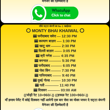
मैनेजर की ज़िम्मेवारी है
सीधे सट्टा कंपनी का No 1 खाईवाल
⭕️ MONTY BHAI KHAIWAL ⭕️
🎰 फरीदाबाद सवेरा --- 12:30 PM
🎰 कल्याण बाज़ार ---- 1:30 PM
🎰 खाटू धाम -------- 2:30 PM
🎰 दिल्ली बाज़ार ------ 3:05 PM
🎰 श्री गणेश ------ 4:35 PM
🎰 करनाल ---------- 5:30 PM
🎰 फरीदाबाद --------- 6:05 PM
🎰 गोवा किंग -------- 7:30 PM
🎰 गाजियाबाद ------- 9:40 PM
🎰 दुबई गोल्ड -------- 10:30 PM
🎰 गली ----------- 11:40 PM
🎰 दिसावर ---------- 03:00 AM
((जोड़ी रेट 10=960/-)) ((हरूफ़ रेट 100=960/-))
माँ क़सम पेमेंट में कोई दिक्कत नहीं आयेगी एक बार सेवा का मोका जरूर दे सट्टा कंपनी
मैनेजर की ज़िम्मेवारी है