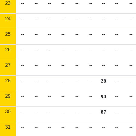
23
--
--
--
--
--
--
--
--
--
24
--
--
--
--
--
--
--
--
--
25
--
--
--
--
--
--
--
--
--
26
--
--
--
--
--
--
--
--
--
27
--
--
--
--
--
--
--
--
--
28
--
--
--
--
--
--
28
--
--
29
--
--
--
--
--
--
94
--
--
30
--
--
--
--
--
--
87
--
--
31
--
--
--
--
--
--
--
--
--