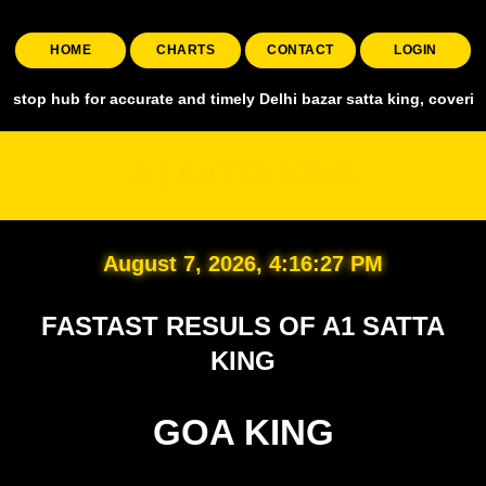
HOME
CHARTS
CONTACT
LOGIN
for accurate and timely Delhi bazar satta king, covering all major m
A1 SATTA KING
August 7, 2026, 4:16:28 PM
FASTAST RESULS OF A1 SATTA
KING
GOA KING