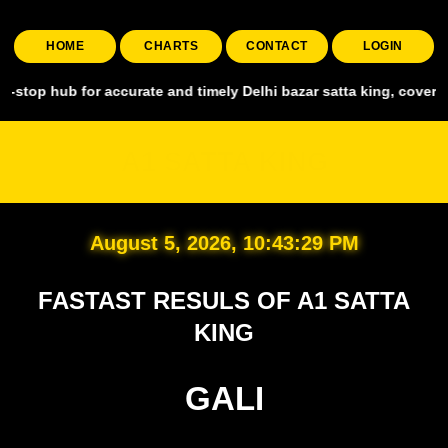
HOME
CHARTS
CONTACT
LOGIN
for accurate and timely Delhi bazar satta king, covering all major 
A1 SATTA KING
August 5, 2026, 10:43:31 PM
FASTAST RESULS OF A1 SATTA
KING
GALI