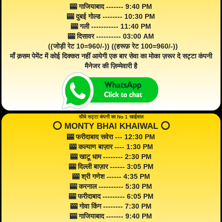
🎰 गाजियाबाद ------- 9:40 PM
🎰 दुबई गोल्ड -------- 10:30 PM
🎰 गली ----------- 11:40 PM
🎰 दिसावर ---------- 03:00 AM
((जोड़ी रेट 10=960/-)) ((हरूफ़ रेट 100=960/-))
माँ क़सम पेमेंट में कोई दिक्कत नहीं आयेगी एक बार सेवा का मोका ज़रूर दे सट्टा कंपनी
मैनेजर की ज़िम्मेवारी है
सीधे सट्टा कंपनी का No 1 खाईवाल
⭕️ MONTY BHAI KHAIWAL ⭕️
🎰 फरीदाबाद सवेरा --- 12:30 PM
🎰 कल्याण बाज़ार ---- 1:30 PM
🎰 खाटू धाम -------- 2:30 PM
🎰 दिल्ली बाज़ार ------ 3:05 PM
🎰 श्री गणेश ------ 4:35 PM
🎰 करनाल ---------- 5:30 PM
🎰 फरीदाबाद --------- 6:05 PM
🎰 गोवा किंग -------- 7:30 PM
🎰 गाजियाबाद ------- 9:40 PM