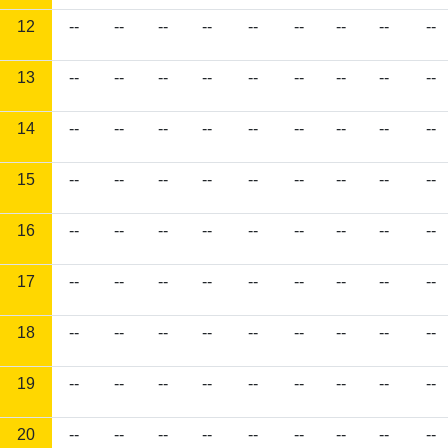
12
--
--
--
--
--
--
--
--
--
13
--
--
--
--
--
--
--
--
--
14
--
--
--
--
--
--
--
--
--
15
--
--
--
--
--
--
--
--
--
16
--
--
--
--
--
--
--
--
--
17
--
--
--
--
--
--
--
--
--
18
--
--
--
--
--
--
--
--
--
19
--
--
--
--
--
--
--
--
--
20
--
--
--
--
--
--
--
--
--