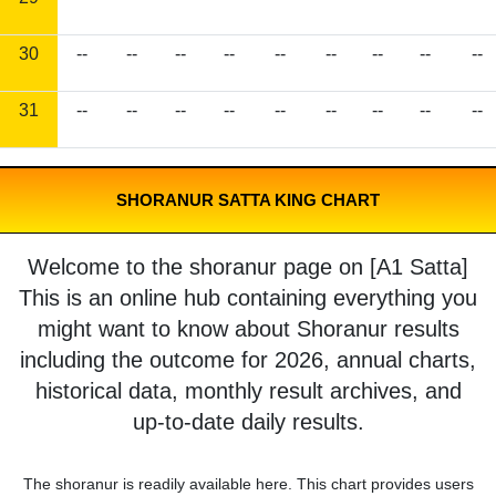
30
--
--
--
--
--
--
--
--
--
31
--
--
--
--
--
--
--
--
--
SHORANUR SATTA KING CHART
Welcome to the shoranur page on [A1 Satta]
This is an online hub containing everything you
might want to know about Shoranur results
including the outcome for 2026, annual charts,
historical data, monthly result archives, and
up-to-date daily results.
The shoranur is readily available here. This chart provides users