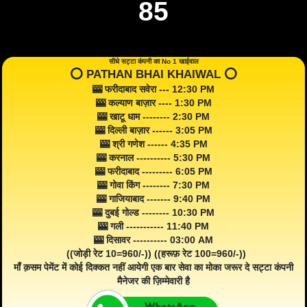
85
सीधे सट्टा कंपनी का No 1 खाईवाल
⭕️ PATHAN BHAI KHAIWAL ⭕️
🎰 फरीदाबाद सवेरा --- 12:30 PM
🎰 कल्याण बाज़ार ---- 1:30 PM
🎰 खाटू धाम -------- 2:30 PM
🎰 दिल्ली बाज़ार ------ 3:05 PM
🎰 श्री गणेश ------ 4:35 PM
🎰 करनाल ---------- 5:30 PM
🎰 फरीदाबाद --------- 6:05 PM
🎰 गोवा किंग -------- 7:30 PM
🎰 गाजियाबाद ------- 9:40 PM
🎰 दुबई गोल्ड -------- 10:30 PM
🎰 गली ----------- 11:40 PM
🎰 दिसावर ---------- 03:00 AM
((जोड़ी रेट 10=960/-)) ((हरूफ़ रेट 100=960/-))
माँ क़सम पेमेंट में कोई दिक्कत नहीं आयेगी एक बार सेवा का मोका जरूर दे सट्टा कंपनी
मैनेजर की ज़िम्मेवारी है