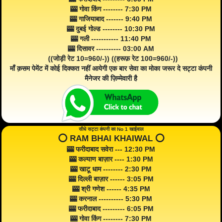
🎰 गोवा किंग -------- 7:30 PM
🎰 गाजियाबाद ------- 9:40 PM
🎰 दुबई गोल्ड -------- 10:30 PM
🎰 गली ----------- 11:40 PM
🎰 दिसावर ---------- 03:00 AM
((जोड़ी रेट 10=960/-)) ((हरूफ़ रेट 100=960/-))
माँ क़सम पेमेंट में कोई दिक्कत नहीं आयेगी एक बार सेवा का मोका जरूर दे सट्टा कंपनी
मैनेजर की ज़िम्मेवारी है
सीधे सट्टा कंपनी का No 1 खाईवाल
⭕️ RAM BHAI KHAIWAL ⭕️
🎰 फरीदाबाद सवेरा --- 12:30 PM
🎰 कल्याण बाज़ार ---- 1:30 PM
🎰 खाटू धाम -------- 2:30 PM
🎰 दिल्ली बाज़ार ------ 3:05 PM
🎰 श्री गणेश ------ 4:35 PM
🎰 करनाल ---------- 5:30 PM
🎰 फरीदाबाद --------- 6:05 PM
🎰 गोवा किंग -------- 7:30 PM