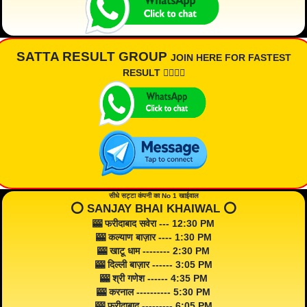
SATTA RESULT GROUP
JOIN HERE FOR FASTEST
RESULT 👇🏾👇🏾
सीधे सट्टा कंपनी का No 1 खाईवाल
⭕️ SANJAY BHAI KHAIWAL ⭕️
🎰 फरीदाबाद सवेरा --- 12:30 PM
🎰 कल्याण बाज़ार ---- 1:30 PM
🎰 खाटू धाम -------- 2:30 PM
🎰 दिल्ली बाज़ार ------ 3:05 PM
🎰 श्री गणेश ------ 4:35 PM
🎰 करनाल ---------- 5:30 PM
🎰 फरीदाबाद --------- 6:05 PM