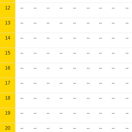
12
--
--
--
--
--
--
--
--
--
13
--
--
--
--
--
--
--
--
--
14
--
--
--
--
--
--
--
--
--
15
--
--
--
--
--
--
--
--
--
16
--
--
--
--
--
--
--
--
--
17
--
--
--
--
--
--
--
--
--
18
--
--
--
--
--
--
--
--
--
19
--
--
--
--
--
--
--
--
--
20
--
--
--
--
--
--
--
--
--