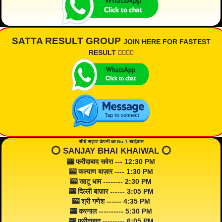
SATTA RESULT GROUP
JOIN HERE FOR FASTEST
RESULT 👇🏾👇🏾
सीधे सट्टा कंपनी का No 1 खाईवाल
⭕️ SANJAY BHAI KHAIWAL ⭕️
🎰 फरीदाबाद सवेरा --- 12:30 PM
🎰 कल्याण बाज़ार ---- 1:30 PM
🎰 खाटू धाम -------- 2:30 PM
🎰 दिल्ली बाज़ार ------ 3:05 PM
🎰 श्री गणेश ------ 4:35 PM
🎰 करनाल ---------- 5:30 PM
🎰 फरीदाबाद --------- 6:05 PM