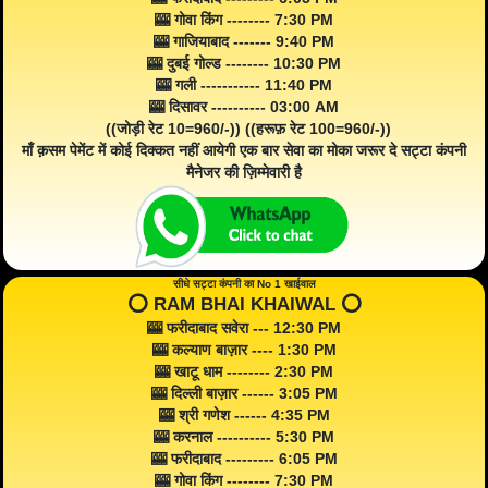
🎰 गोवा किंग -------- 7:30 PM
🎰 गाजियाबाद ------- 9:40 PM
🎰 दुबई गोल्ड -------- 10:30 PM
🎰 गली ----------- 11:40 PM
🎰 दिसावर ---------- 03:00 AM
((जोड़ी रेट 10=960/-)) ((हरूफ़ रेट 100=960/-))
माँ क़सम पेमेंट में कोई दिक्कत नहीं आयेगी एक बार सेवा का मोका जरूर दे सट्टा कंपनी
मैनेजर की ज़िम्मेवारी है
सीधे सट्टा कंपनी का No 1 खाईवाल
⭕️ RAM BHAI KHAIWAL ⭕️
🎰 फरीदाबाद सवेरा --- 12:30 PM
🎰 कल्याण बाज़ार ---- 1:30 PM
🎰 खाटू धाम -------- 2:30 PM
🎰 दिल्ली बाज़ार ------ 3:05 PM
🎰 श्री गणेश ------ 4:35 PM
🎰 करनाल ---------- 5:30 PM
🎰 फरीदाबाद --------- 6:05 PM
🎰 गोवा किंग -------- 7:30 PM