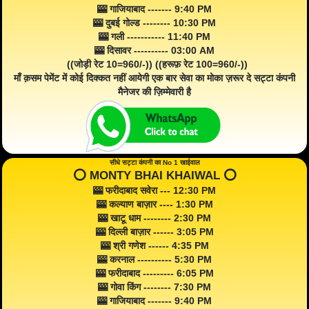
🎰 गाजियाबाद ------- 9:40 PM
🎰 दुबई गोल्ड -------- 10:30 PM
🎰 गली ----------- 11:40 PM
🎰 दिसावर ---------- 03:00 AM
((जोड़ी रेट 10=960/-)) ((हरूफ़ रेट 100=960/-))
माँ क़सम पेमेंट में कोई दिक्कत नहीं आयेगी एक बार सेवा का मोका ज़रूर दे सट्टा कंपनी
मैनेजर की ज़िम्मेवारी है
सीधे सट्टा कंपनी का No 1 खाईवाल
⭕️ MONTY BHAI KHAIWAL ⭕️
🎰 फरीदाबाद सवेरा --- 12:30 PM
🎰 कल्याण बाज़ार ---- 1:30 PM
🎰 खाटू धाम -------- 2:30 PM
🎰 दिल्ली बाज़ार ------ 3:05 PM
🎰 श्री गणेश ------ 4:35 PM
🎰 करनाल ---------- 5:30 PM
🎰 फरीदाबाद --------- 6:05 PM
🎰 गोवा किंग -------- 7:30 PM
🎰 गाजियाबाद ------- 9:40 PM