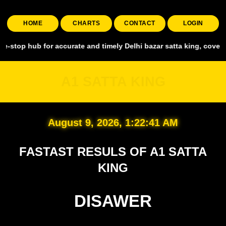
HOME
CHARTS
CONTACT
LOGIN
 for accurate and timely Delhi bazar satta king, covering all major
A1 SATTA KING
August 9, 2026, 1:22:42 AM
FASTAST RESULS OF A1 SATTA
KING
DISAWER