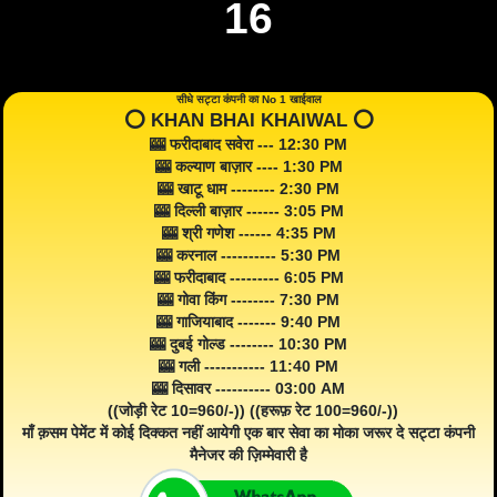
16
सीधे सट्टा कंपनी का No 1 खाईवाल
⭕️ KHAN BHAI KHAIWAL ⭕️
🎰 फरीदाबाद सवेरा --- 12:30 PM
🎰 कल्याण बाज़ार ---- 1:30 PM
🎰 खाटू धाम -------- 2:30 PM
🎰 दिल्ली बाज़ार ------ 3:05 PM
🎰 श्री गणेश ------ 4:35 PM
🎰 करनाल ---------- 5:30 PM
🎰 फरीदाबाद --------- 6:05 PM
🎰 गोवा किंग -------- 7:30 PM
🎰 गाजियाबाद ------- 9:40 PM
🎰 दुबई गोल्ड -------- 10:30 PM
🎰 गली ----------- 11:40 PM
🎰 दिसावर ---------- 03:00 AM
((जोड़ी रेट 10=960/-)) ((हरूफ़ रेट 100=960/-))
माँ क़सम पेमेंट में कोई दिक्कत नहीं आयेगी एक बार सेवा का मोका जरूर दे सट्टा कंपनी
मैनेजर की ज़िम्मेवारी है