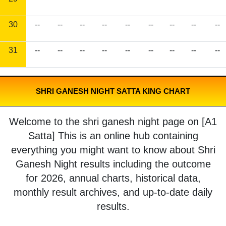
30
--
--
--
--
--
--
--
--
--
31
--
--
--
--
--
--
--
--
--
SHRI GANESH NIGHT SATTA KING CHART
Welcome to the shri ganesh night page on [A1
Satta] This is an online hub containing
everything you might want to know about Shri
Ganesh Night results including the outcome
for 2026, annual charts, historical data,
monthly result archives, and up-to-date daily
results.