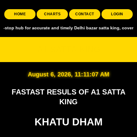
HOME
CHARTS
CONTACT
LOGIN
for accurate and timely Delhi bazar satta king, covering all major 
A1 SATTA KING
August 6, 2026, 11:11:09 AM
FASTAST RESULS OF A1 SATTA
KING
KHATU DHAM