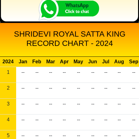
SHRIDEVI ROYAL SATTA KING
RECORD CHART - 2024
2024
Jan
Feb
Mar
Apr
May
Jun
Jul
Aug
Sep
1
--
--
--
--
--
--
--
--
--
2
--
--
--
--
--
--
--
--
--
3
--
--
--
--
--
--
--
--
--
4
--
--
--
--
--
--
--
--
--
5
--
--
--
--
--
--
--
--
--