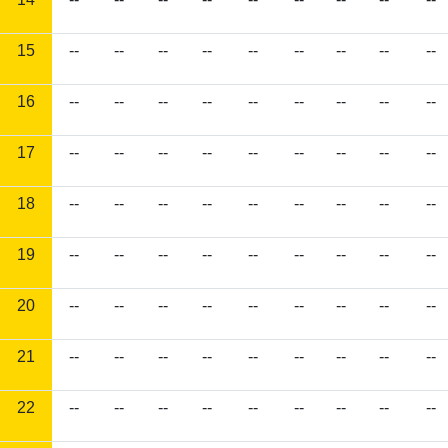
15
--
--
--
--
--
--
--
--
--
16
--
--
--
--
--
--
--
--
--
17
--
--
--
--
--
--
--
--
--
18
--
--
--
--
--
--
--
--
--
19
--
--
--
--
--
--
--
--
--
20
--
--
--
--
--
--
--
--
--
21
--
--
--
--
--
--
--
--
--
22
--
--
--
--
--
--
--
--
--