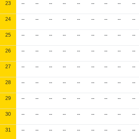
23
--
--
--
--
--
--
--
--
--
24
--
--
--
--
--
--
--
--
--
25
--
--
--
--
--
--
--
--
--
26
--
--
--
--
--
--
--
--
--
27
--
--
--
--
--
--
--
--
--
28
--
--
--
--
--
--
--
--
--
29
--
--
--
--
--
--
--
--
--
30
--
--
--
--
--
--
--
--
--
31
--
--
--
--
--
--
--
--
--