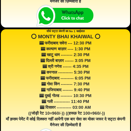
मैनेजर की ज़िम्मेवारी है
सीधे सट्टा कंपनी का No 1 खाईवाल
⭕️ MONTY BHAI KHAIWAL ⭕️
🎰 फरीदाबाद सवेरा --- 12:30 PM
🎰 कल्याण बाज़ार ---- 1:30 PM
🎰 खाटू धाम -------- 2:30 PM
🎰 दिल्ली बाज़ार ------ 3:05 PM
🎰 श्री गणेश ------ 4:35 PM
🎰 करनाल ---------- 5:30 PM
🎰 फरीदाबाद --------- 6:05 PM
🎰 गोवा किंग -------- 7:30 PM
🎰 गाजियाबाद ------- 9:40 PM
🎰 दुबई गोल्ड -------- 10:30 PM
🎰 गली ----------- 11:40 PM
🎰 दिसावर ---------- 03:00 AM
((जोड़ी रेट 10=960/-)) ((हरूफ़ रेट 100=960/-))
माँ क़सम पेमेंट में कोई दिक्कत नहीं आयेगी एक बार सेवा का मोका जरूर दे सट्टा कंपनी
मैनेजर की ज़िम्मेवारी है