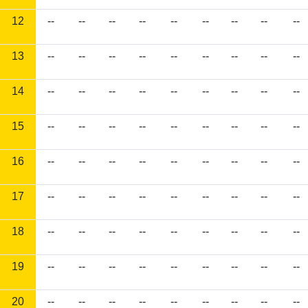
12
--
--
--
--
--
--
--
--
--
13
--
--
--
--
--
--
--
--
--
14
--
--
--
--
--
--
--
--
--
15
--
--
--
--
--
--
--
--
--
16
--
--
--
--
--
--
--
--
--
17
--
--
--
--
--
--
--
--
--
18
--
--
--
--
--
--
--
--
--
19
--
--
--
--
--
--
--
--
--
20
--
--
--
--
--
--
--
--
--