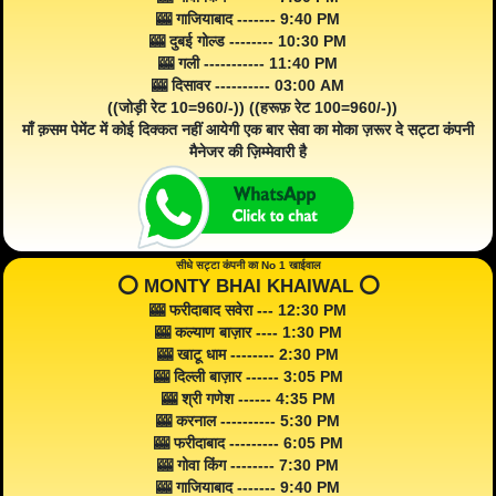
🎰 गाजियाबाद ------- 9:40 PM
🎰 दुबई गोल्ड -------- 10:30 PM
🎰 गली ----------- 11:40 PM
🎰 दिसावर ---------- 03:00 AM
((जोड़ी रेट 10=960/-)) ((हरूफ़ रेट 100=960/-))
माँ क़सम पेमेंट में कोई दिक्कत नहीं आयेगी एक बार सेवा का मोका ज़रूर दे सट्टा कंपनी
मैनेजर की ज़िम्मेवारी है
सीधे सट्टा कंपनी का No 1 खाईवाल
⭕️ MONTY BHAI KHAIWAL ⭕️
🎰 फरीदाबाद सवेरा --- 12:30 PM
🎰 कल्याण बाज़ार ---- 1:30 PM
🎰 खाटू धाम -------- 2:30 PM
🎰 दिल्ली बाज़ार ------ 3:05 PM
🎰 श्री गणेश ------ 4:35 PM
🎰 करनाल ---------- 5:30 PM
🎰 फरीदाबाद --------- 6:05 PM
🎰 गोवा किंग -------- 7:30 PM
🎰 गाजियाबाद ------- 9:40 PM