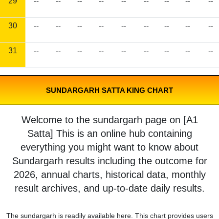
29
--
--
--
--
--
--
--
--
--
30
--
--
--
--
--
--
--
--
--
31
--
--
--
--
--
--
--
--
--
SUNDARGARH SATTA KING CHART
Welcome to the sundargarh page on [A1
Satta] This is an online hub containing
everything you might want to know about
Sundargarh results including the outcome for
2026, annual charts, historical data, monthly
result archives, and up-to-date daily results.
The sundargarh is readily available here. This chart provides users