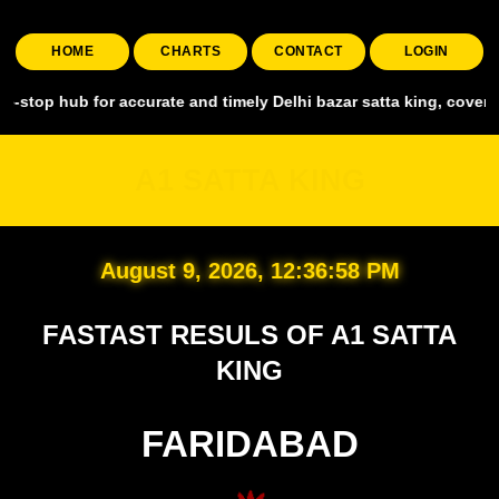
HOME
CHARTS
CONTACT
LOGIN
 for accurate and timely Delhi bazar satta king, covering all major 
A1 SATTA KING
August 9, 2026, 12:36:59 PM
FASTAST RESULS OF A1 SATTA
KING
FARIDABAD