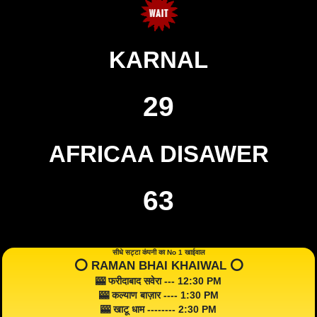
KARNAL
29
AFRICAA DISAWER
63
सीधे सट्टा कंपनी का No 1 खाईवाल
⭕️ RAMAN BHAI KHAIWAL ⭕️
🎰 फरीदाबाद सवेरा --- 12:30 PM
🎰 कल्याण बाज़ार ---- 1:30 PM
🎰 खाटू धाम -------- 2:30 PM