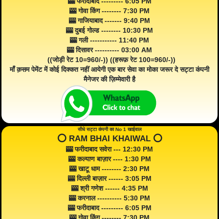
🎰 फरीदाबाद --------- 6:05 PM
🎰 गोवा किंग -------- 7:30 PM
🎰 गाजियाबाद ------- 9:40 PM
🎰 दुबई गोल्ड -------- 10:30 PM
🎰 गली ----------- 11:40 PM
🎰 दिसावर ---------- 03:00 AM
((जोड़ी रेट 10=960/-)) ((हरूफ़ रेट 100=960/-))
माँ क़सम पेमेंट में कोई दिक्कत नहीं आयेगी एक बार सेवा का मोका जरूर दे सट्टा कंपनी
मैनेजर की ज़िम्मेवारी है
सीधे सट्टा कंपनी का No 1 खाईवाल
⭕️ RAM BHAI KHAIWAL ⭕️
🎰 फरीदाबाद सवेरा --- 12:30 PM
🎰 कल्याण बाज़ार ---- 1:30 PM
🎰 खाटू धाम -------- 2:30 PM
🎰 दिल्ली बाज़ार ------ 3:05 PM
🎰 श्री गणेश ------ 4:35 PM
🎰 करनाल ---------- 5:30 PM
🎰 फरीदाबाद --------- 6:05 PM
🎰 गोवा किंग -------- 7:30 PM