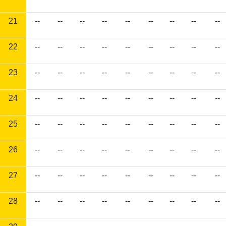
21
--
--
--
--
--
--
--
--
--
22
--
--
--
--
--
--
--
--
--
23
--
--
--
--
--
--
--
--
--
24
--
--
--
--
--
--
--
--
--
25
--
--
--
--
--
--
--
--
--
26
--
--
--
--
--
--
--
--
--
27
--
--
--
--
--
--
--
--
--
28
--
--
--
--
--
--
--
--
--