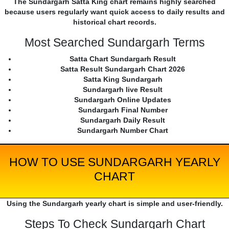
The Sundargarh Satta King chart remains highly searched
because users regularly want quick access to daily results and
historical chart records.
Most Searched Sundargarh Terms
Satta Chart Sundargarh Result
Satta Result Sundargarh Chart 2026
Satta King Sundargarh
Sundargarh live Result
Sundargarh Online Updates
Sundargarh Final Number
Sundargarh Daily Result
Sundargarh Number Chart
HOW TO USE SUNDARGARH YEARLY
CHART
Using the Sundargarh yearly chart is simple and user-friendly.
Steps To Check Sundargarh Chart