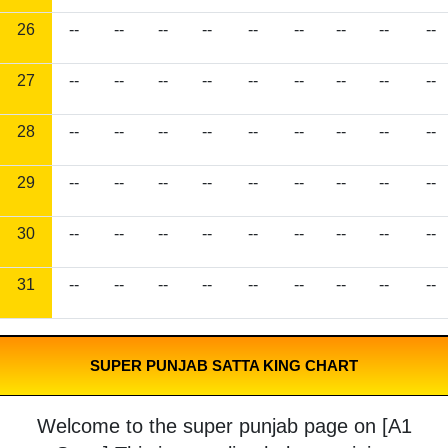
26
--
--
--
--
--
--
--
--
--
27
--
--
--
--
--
--
--
--
--
28
--
--
--
--
--
--
--
--
--
29
--
--
--
--
--
--
--
--
--
30
--
--
--
--
--
--
--
--
--
31
--
--
--
--
--
--
--
--
--
SUPER PUNJAB SATTA KING CHART
Welcome to the super punjab page on [A1