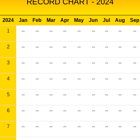
RECORD CHART - 2024
2024
Jan
Feb
Mar
Apr
May
Jun
Jul
Aug
Sep
1
--
--
--
--
--
--
--
--
--
2
--
--
--
--
--
--
--
--
--
3
--
--
--
--
--
--
--
--
--
4
--
--
--
--
--
--
--
--
--
5
--
--
--
--
--
--
--
--
--
6
--
--
--
--
--
--
--
--
--
7
--
--
--
--
--
--
--
--
--