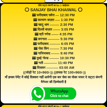
सीधे सट्टा कंपनी का No 1 खाईवाल
⭕️ SANJAY BHAI KHAIWAL ⭕️
🎰 फरीदाबाद सवेरा --- 12:30 PM
🎰 कल्याण बाज़ार ---- 1:30 PM
🎰 खाटू धाम -------- 2:30 PM
🎰 दिल्ली बाज़ार ------ 3:05 PM
🎰 श्री गणेश ------ 4:35 PM
🎰 करनाल ---------- 5:30 PM
🎰 फरीदाबाद --------- 6:05 PM
🎰 गोवा किंग -------- 7:30 PM
🎰 गाजियाबाद ------- 9:40 PM
🎰 दुबई गोल्ड -------- 10:30 PM
🎰 गली ----------- 11:40 PM
🎰 दिसावर ---------- 03:00 AM
((जोड़ी रेट 10=960/-)) ((हरूफ़ रेट 100=960/-))
माँ क़सम पेमेंट में कोई दिक्कत नहीं आयेगी एक बार सेवा का मोका जरूर दे सट्टा कंपनी
मैनेजर की ज़िम्मेवारी है
सीधे सट्टा कंपनी का No 1 खाईवाल