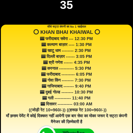
35
सीधे सट्टा कंपनी का No 1 खाईवाल
⭕️ KHAN BHAI KHAIWAL ⭕️
🎰 फरीदाबाद सवेरा --- 12:30 PM
🎰 कल्याण बाज़ार ---- 1:30 PM
🎰 खाटू धाम -------- 2:30 PM
🎰 दिल्ली बाज़ार ------ 3:05 PM
🎰 श्री गणेश ------ 4:35 PM
🎰 करनाल ---------- 5:30 PM
🎰 फरीदाबाद --------- 6:05 PM
🎰 गोवा किंग -------- 7:30 PM
🎰 गाजियाबाद ------- 9:40 PM
🎰 दुबई गोल्ड -------- 10:30 PM
🎰 गली ----------- 11:40 PM
🎰 दिसावर ---------- 03:00 AM
((जोड़ी रेट 10=960/-)) ((हरूफ़ रेट 100=960/-))
माँ क़सम पेमेंट में कोई दिक्कत नहीं आयेगी एक बार सेवा का मोका जरूर दे सट्टा कंपनी
मैनेजर की ज़िम्मेवारी है