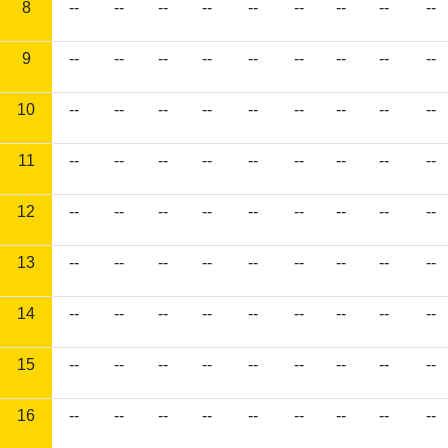
8
--
--
--
--
--
--
--
--
--
9
--
--
--
--
--
--
--
--
--
10
--
--
--
--
--
--
--
--
--
11
--
--
--
--
--
--
--
--
--
12
--
--
--
--
--
--
--
--
--
13
--
--
--
--
--
--
--
--
--
14
--
--
--
--
--
--
--
--
--
15
--
--
--
--
--
--
--
--
--
16
--
--
--
--
--
--
--
--
--