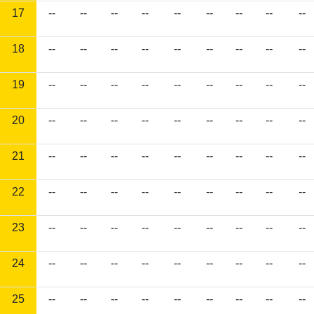
17
--
--
--
--
--
--
--
--
--
18
--
--
--
--
--
--
--
--
--
19
--
--
--
--
--
--
--
--
--
20
--
--
--
--
--
--
--
--
--
21
--
--
--
--
--
--
--
--
--
22
--
--
--
--
--
--
--
--
--
23
--
--
--
--
--
--
--
--
--
24
--
--
--
--
--
--
--
--
--
25
--
--
--
--
--
--
--
--
--