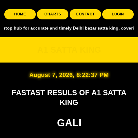
HOME
CHARTS
CONTACT
LOGIN
for accurate and timely Delhi bazar satta king, covering all major m
A1 SATTA KING
August 7, 2026, 8:22:38 PM
FASTAST RESULS OF A1 SATTA
KING
GALI