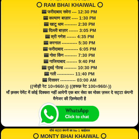
⭕️ RAM BHAI KHAIWAL ⭕️
🎰 फरीदाबाद सवेरा --- 12:30 PM
🎰 कल्याण बाज़ार ---- 1:30 PM
🎰 खाटू धाम -------- 2:30 PM
🎰 दिल्ली बाज़ार ------ 3:05 PM
🎰 श्री गणेश ------ 4:35 PM
🎰 करनाल ---------- 5:30 PM
🎰 फरीदाबाद --------- 6:05 PM
🎰 गोवा किंग -------- 7:30 PM
🎰 गाजियाबाद ------- 9:40 PM
🎰 दुबई गोल्ड -------- 10:30 PM
🎰 गली ----------- 11:40 PM
🎰 दिसावर ---------- 03:00 AM
((जोड़ी रेट 10=960/-)) ((हरूफ़ रेट 100=960/-))
माँ क़सम पेमेंट में कोई दिक्कत नहीं आयेगी एक बार सेवा का मोका ज़रूर दे सट्टा कंपनी
मैनेजर की ज़िम्मेवारी है
सीधे सट्टा कंपनी का No 1 खाईवाल
⭕️ MONTY BHAI KHAIWAL ⭕️