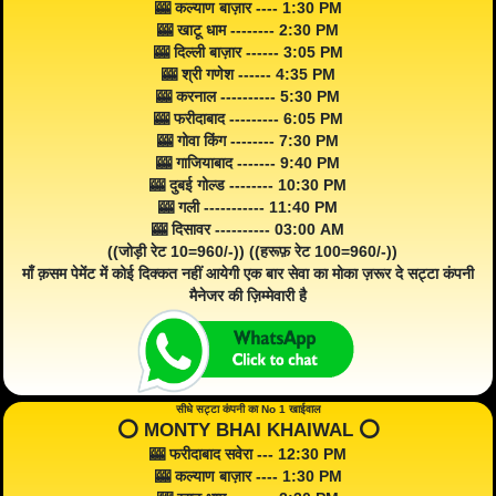
🎰 कल्याण बाज़ार ---- 1:30 PM
🎰 खाटू धाम -------- 2:30 PM
🎰 दिल्ली बाज़ार ------ 3:05 PM
🎰 श्री गणेश ------ 4:35 PM
🎰 करनाल ---------- 5:30 PM
🎰 फरीदाबाद --------- 6:05 PM
🎰 गोवा किंग -------- 7:30 PM
🎰 गाजियाबाद ------- 9:40 PM
🎰 दुबई गोल्ड -------- 10:30 PM
🎰 गली ----------- 11:40 PM
🎰 दिसावर ---------- 03:00 AM
((जोड़ी रेट 10=960/-)) ((हरूफ़ रेट 100=960/-))
माँ क़सम पेमेंट में कोई दिक्कत नहीं आयेगी एक बार सेवा का मोका ज़रूर दे सट्टा कंपनी
मैनेजर की ज़िम्मेवारी है
सीधे सट्टा कंपनी का No 1 खाईवाल
⭕️ MONTY BHAI KHAIWAL ⭕️
🎰 फरीदाबाद सवेरा --- 12:30 PM
🎰 कल्याण बाज़ार ---- 1:30 PM