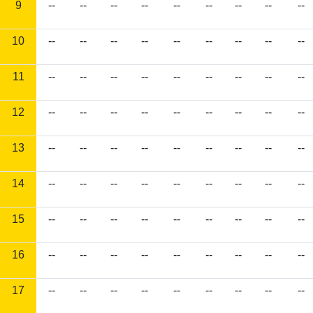
9
--
--
--
--
--
--
--
--
--
10
--
--
--
--
--
--
--
--
--
11
--
--
--
--
--
--
--
--
--
12
--
--
--
--
--
--
--
--
--
13
--
--
--
--
--
--
--
--
--
14
--
--
--
--
--
--
--
--
--
15
--
--
--
--
--
--
--
--
--
16
--
--
--
--
--
--
--
--
--
17
--
--
--
--
--
--
--
--
--