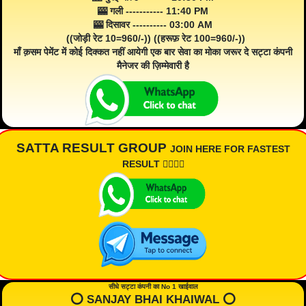
🎰 गली ----------- 11:40 PM
🎰 दिसावर ---------- 03:00 AM
((जोड़ी रेट 10=960/-)) ((हरूफ़ रेट 100=960/-))
माँ क़सम पेमेंट में कोई दिक्कत नहीं आयेगी एक बार सेवा का मोका जरूर दे सट्टा कंपनी
मैनेजर की ज़िम्मेवारी है
SATTA RESULT GROUP
JOIN HERE FOR FASTEST
RESULT 👇🏾👇🏾
सीधे सट्टा कंपनी का No 1 खाईवाल
⭕️ SANJAY BHAI KHAIWAL ⭕️