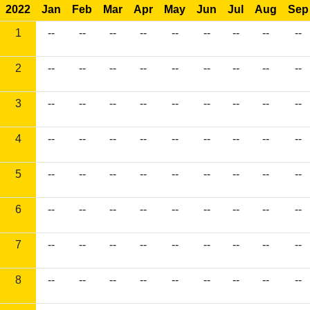
2022
Jan
Feb
Mar
Apr
May
Jun
Jul
Aug
Sep
1
--
--
--
--
--
--
--
--
--
2
--
--
--
--
--
--
--
--
--
3
--
--
--
--
--
--
--
--
--
4
--
--
--
--
--
--
--
--
--
5
--
--
--
--
--
--
--
--
--
6
--
--
--
--
--
--
--
--
--
7
--
--
--
--
--
--
--
--
--
8
--
--
--
--
--
--
--
--
--