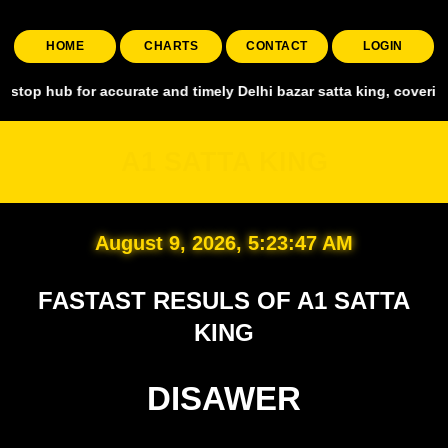
HOME
CHARTS
CONTACT
LOGIN
for accurate and timely Delhi bazar satta king, covering all major m
A1 SATTA KING
August 9, 2026, 5:23:48 AM
FASTAST RESULS OF A1 SATTA
KING
DISAWER