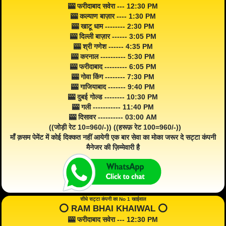
🎰 फरीदाबाद सवेरा --- 12:30 PM
🎰 कल्याण बाज़ार ---- 1:30 PM
🎰 खाटू धाम -------- 2:30 PM
🎰 दिल्ली बाज़ार ------ 3:05 PM
🎰 श्री गणेश ------ 4:35 PM
🎰 करनाल ---------- 5:30 PM
🎰 फरीदाबाद --------- 6:05 PM
🎰 गोवा किंग -------- 7:30 PM
🎰 गाजियाबाद ------- 9:40 PM
🎰 दुबई गोल्ड -------- 10:30 PM
🎰 गली ----------- 11:40 PM
🎰 दिसावर ---------- 03:00 AM
((जोड़ी रेट 10=960/-)) ((हरूफ़ रेट 100=960/-))
माँ क़सम पेमेंट में कोई दिक्कत नहीं आयेगी एक बार सेवा का मोका जरूर दे सट्टा कंपनी
मैनेजर की ज़िम्मेवारी है
सीधे सट्टा कंपनी का No 1 खाईवाल
⭕️ RAM BHAI KHAIWAL ⭕️
🎰 फरीदाबाद सवेरा --- 12:30 PM