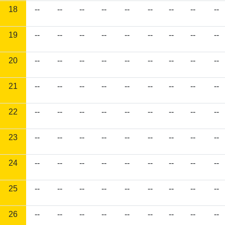
18
--
--
--
--
--
--
--
--
--
19
--
--
--
--
--
--
--
--
--
20
--
--
--
--
--
--
--
--
--
21
--
--
--
--
--
--
--
--
--
22
--
--
--
--
--
--
--
--
--
23
--
--
--
--
--
--
--
--
--
24
--
--
--
--
--
--
--
--
--
25
--
--
--
--
--
--
--
--
--
26
--
--
--
--
--
--
--
--
--