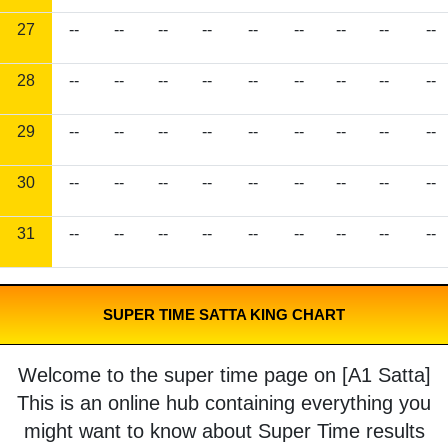
27
--
--
--
--
--
--
--
--
--
28
--
--
--
--
--
--
--
--
--
29
--
--
--
--
--
--
--
--
--
30
--
--
--
--
--
--
--
--
--
31
--
--
--
--
--
--
--
--
--
SUPER TIME SATTA KING CHART
Welcome to the super time page on [A1 Satta]
This is an online hub containing everything you
might want to know about Super Time results