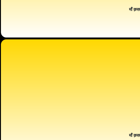
माँ क़स
माँ क़स