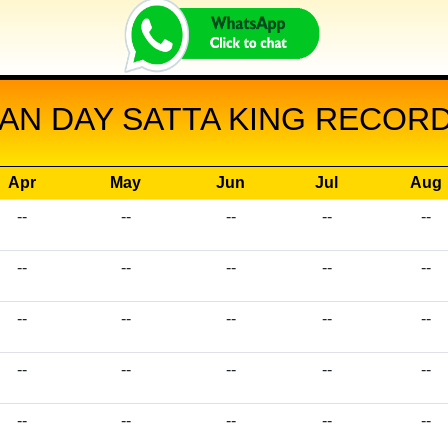
AN DAY SATTA KING RECORD 
Apr
May
Jun
Jul
Aug
--
--
--
--
--
--
--
--
--
--
--
--
--
--
--
--
--
--
--
--
--
--
--
--
--