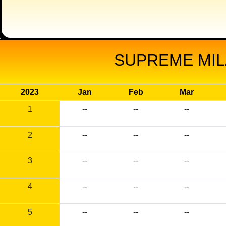
SUPREME MIL
2023
Jan
Feb
Mar
1
--
--
--
2
--
--
--
3
--
--
--
4
--
--
--
5
--
--
--