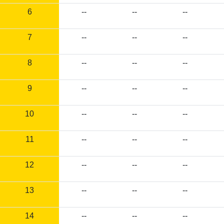
6
--
--
--
7
--
--
--
8
--
--
--
9
--
--
--
10
--
--
--
11
--
--
--
12
--
--
--
13
--
--
--
14
--
--
--