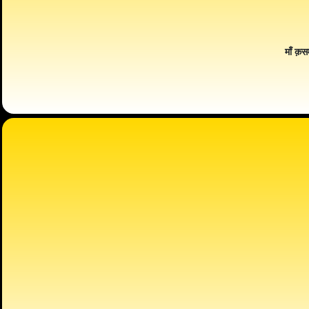
माँ क़स