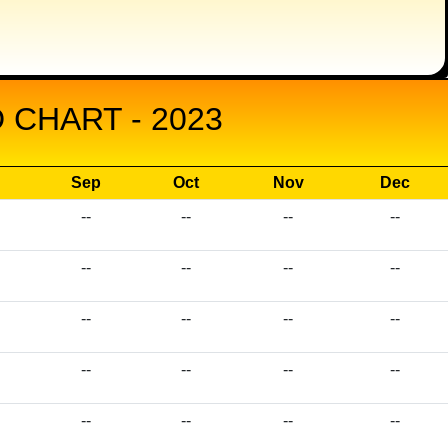
CHART - 2023
Sep
Oct
Nov
Dec
--
--
--
--
--
--
--
--
--
--
--
--
--
--
--
--
--
--
--
--