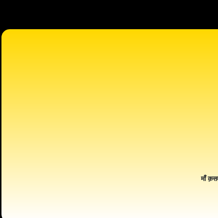
माँ क़स