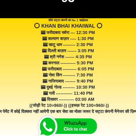
सीधे सट्टा कंपनी का No 1 खाईवाल
⭕️ KHAN BHAI KHAIWAL ⭕️
🎰 फरीदाबाद सवेरा --- 12:30 PM
🎰 कल्याण बाज़ार ---- 1:30 PM
🎰 खाटू धाम -------- 2:30 PM
🎰 दिल्ली बाज़ार ------ 3:05 PM
🎰 श्री गणेश ------ 4:35 PM
🎰 करनाल ---------- 5:30 PM
🎰 फरीदाबाद --------- 6:05 PM
🎰 गोवा किंग -------- 7:30 PM
🎰 गाजियाबाद ------- 9:40 PM
🎰 दुबई गोल्ड -------- 10:30 PM
🎰 गली ----------- 11:40 PM
🎰 दिसावर ---------- 03:00 AM
((जोड़ी रेट 10=960/-)) ((हरूफ़ रेट 100=960/-))
म पेमेंट में कोई दिक्कत नहीं आयेगी एक बार सेवा का मोका जरूर दे सट्टा कंपनी मैनेजर की ज़िम्म