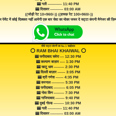
🎰 गली ----------- 11:40 PM
🎰 दिसावर ---------- 03:00 AM
((जोड़ी रेट 10=960/-)) ((हरूफ़ रेट 100=960/-))
म पेमेंट में कोई दिक्कत नहीं आयेगी एक बार सेवा का मोका जरूर दे सट्टा कंपनी मैनेजर की ज़िम्म
सीधे सट्टा कंपनी का No 1 खाईवाल
⭕️ RAM BHAI KHAIWAL ⭕️
🎰 फरीदाबाद सवेरा --- 12:30 PM
🎰 कल्याण बाज़ार ---- 1:30 PM
🎰 खाटू धाम -------- 2:30 PM
🎰 दिल्ली बाज़ार ------ 3:05 PM
🎰 श्री गणेश ------ 4:35 PM
🎰 करनाल ---------- 5:30 PM
🎰 फरीदाबाद --------- 6:05 PM
🎰 गोवा किंग -------- 7:30 PM
🎰 गाजियाबाद ------- 9:40 PM
🎰 दुबई गोल्ड -------- 10:30 PM
🎰 गली ----------- 11:40 PM
🎰 दिसावर ---------- 03:00 AM