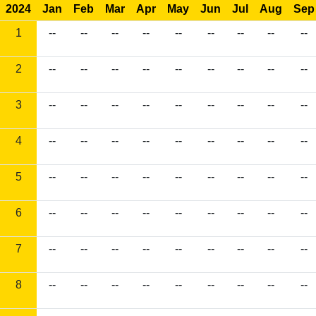
2024
Jan
Feb
Mar
Apr
May
Jun
Jul
Aug
Sep
1
--
--
--
--
--
--
--
--
--
2
--
--
--
--
--
--
--
--
--
3
--
--
--
--
--
--
--
--
--
4
--
--
--
--
--
--
--
--
--
5
--
--
--
--
--
--
--
--
--
6
--
--
--
--
--
--
--
--
--
7
--
--
--
--
--
--
--
--
--
8
--
--
--
--
--
--
--
--
--