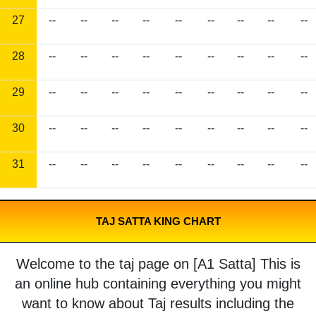
27
--
--
--
--
--
--
--
--
--
28
--
--
--
--
--
--
--
--
--
29
--
--
--
--
--
--
--
--
--
30
--
--
--
--
--
--
--
--
--
31
--
--
--
--
--
--
--
--
--
TAJ SATTA KING CHART
Welcome to the taj page on [A1 Satta] This is
an online hub containing everything you might
want to know about Taj results including the