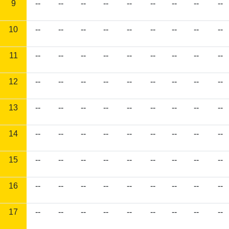
9
--
--
--
--
--
--
--
--
--
10
--
--
--
--
--
--
--
--
--
11
--
--
--
--
--
--
--
--
--
12
--
--
--
--
--
--
--
--
--
13
--
--
--
--
--
--
--
--
--
14
--
--
--
--
--
--
--
--
--
15
--
--
--
--
--
--
--
--
--
16
--
--
--
--
--
--
--
--
--
17
--
--
--
--
--
--
--
--
--