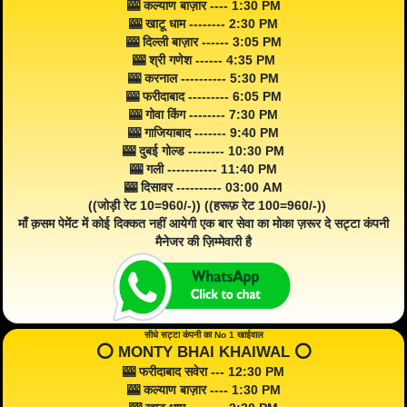
🎰 कल्याण बाज़ार ---- 1:30 PM
🎰 खाटू धाम -------- 2:30 PM
🎰 दिल्ली बाज़ार ------ 3:05 PM
🎰 श्री गणेश ------ 4:35 PM
🎰 करनाल ---------- 5:30 PM
🎰 फरीदाबाद --------- 6:05 PM
🎰 गोवा किंग -------- 7:30 PM
🎰 गाजियाबाद ------- 9:40 PM
🎰 दुबई गोल्ड -------- 10:30 PM
🎰 गली ----------- 11:40 PM
🎰 दिसावर ---------- 03:00 AM
((जोड़ी रेट 10=960/-)) ((हरूफ़ रेट 100=960/-))
माँ क़सम पेमेंट में कोई दिक्कत नहीं आयेगी एक बार सेवा का मोका ज़रूर दे सट्टा कंपनी
मैनेजर की ज़िम्मेवारी है
सीधे सट्टा कंपनी का No 1 खाईवाल
⭕️ MONTY BHAI KHAIWAL ⭕️
🎰 फरीदाबाद सवेरा --- 12:30 PM
🎰 कल्याण बाज़ार ---- 1:30 PM