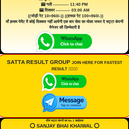
🎰 गली ----------- 11:40 PM
🎰 दिसावर ---------- 03:00 AM
((जोड़ी रेट 10=960/-)) ((हरूफ़ रेट 100=960/-))
माँ क़सम पेमेंट में कोई दिक्कत नहीं आयेगी एक बार सेवा का मोका जरूर दे सट्टा कंपनी
मैनेजर की ज़िम्मेवारी है
SATTA RESULT GROUP
JOIN HERE FOR FASTEST
RESULT 👇🏾👇🏾
सीधे सट्टा कंपनी का No 1 खाईवाल
⭕️ SANJAY BHAI KHAIWAL ⭕️