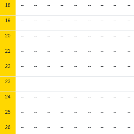
18
--
--
--
--
--
--
--
--
--
19
--
--
--
--
--
--
--
--
--
20
--
--
--
--
--
--
--
--
--
21
--
--
--
--
--
--
--
--
--
22
--
--
--
--
--
--
--
--
--
23
--
--
--
--
--
--
--
--
--
24
--
--
--
--
--
--
--
--
--
25
--
--
--
--
--
--
--
--
--
26
--
--
--
--
--
--
--
--
--