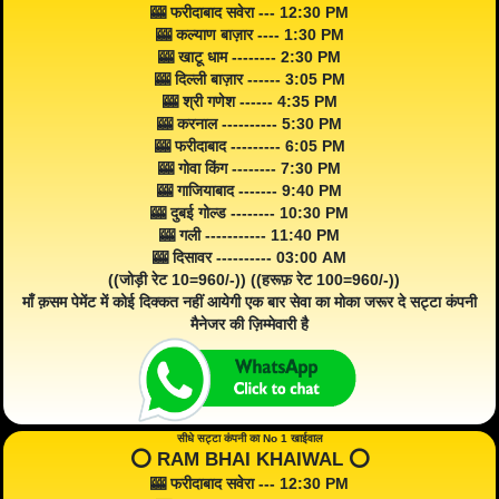
🎰 फरीदाबाद सवेरा --- 12:30 PM
🎰 कल्याण बाज़ार ---- 1:30 PM
🎰 खाटू धाम -------- 2:30 PM
🎰 दिल्ली बाज़ार ------ 3:05 PM
🎰 श्री गणेश ------ 4:35 PM
🎰 करनाल ---------- 5:30 PM
🎰 फरीदाबाद --------- 6:05 PM
🎰 गोवा किंग -------- 7:30 PM
🎰 गाजियाबाद ------- 9:40 PM
🎰 दुबई गोल्ड -------- 10:30 PM
🎰 गली ----------- 11:40 PM
🎰 दिसावर ---------- 03:00 AM
((जोड़ी रेट 10=960/-)) ((हरूफ़ रेट 100=960/-))
माँ क़सम पेमेंट में कोई दिक्कत नहीं आयेगी एक बार सेवा का मोका जरूर दे सट्टा कंपनी
मैनेजर की ज़िम्मेवारी है
सीधे सट्टा कंपनी का No 1 खाईवाल
⭕️ RAM BHAI KHAIWAL ⭕️
🎰 फरीदाबाद सवेरा --- 12:30 PM