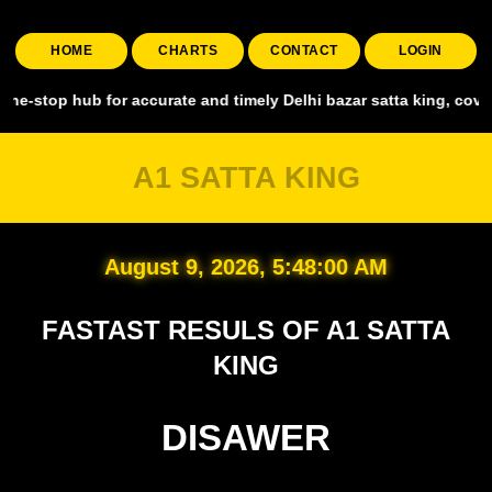
HOME
CHARTS
CONTACT
LOGIN
ub for accurate and timely Delhi bazar satta king, covering all majo
A1 SATTA KING
August 9, 2026, 5:48:01 AM
FASTAST RESULS OF A1 SATTA
KING
DISAWER