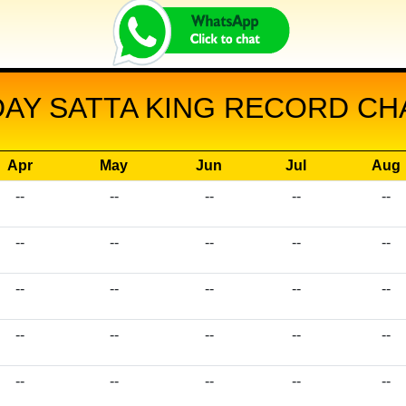
AY SATTA KING RECORD CHA
Apr
May
Jun
Jul
Aug
--
--
--
--
--
--
--
--
--
--
--
--
--
--
--
--
--
--
--
--
--
--
--
--
--