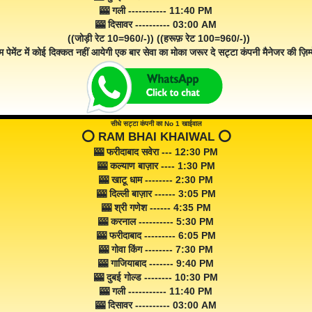
🎰 गली ----------- 11:40 PM
🎰 दिसावर ---------- 03:00 AM
((जोड़ी रेट 10=960/-)) ((हरूफ़ रेट 100=960/-))
म पेमेंट में कोई दिक्कत नहीं आयेगी एक बार सेवा का मोका जरूर दे सट्टा कंपनी मैनेजर की ज़िम्म
सीधे सट्टा कंपनी का No 1 खाईवाल
⭕️ RAM BHAI KHAIWAL ⭕️
🎰 फरीदाबाद सवेरा --- 12:30 PM
🎰 कल्याण बाज़ार ---- 1:30 PM
🎰 खाटू धाम -------- 2:30 PM
🎰 दिल्ली बाज़ार ------ 3:05 PM
🎰 श्री गणेश ------ 4:35 PM
🎰 करनाल ---------- 5:30 PM
🎰 फरीदाबाद --------- 6:05 PM
🎰 गोवा किंग -------- 7:30 PM
🎰 गाजियाबाद ------- 9:40 PM
🎰 दुबई गोल्ड -------- 10:30 PM
🎰 गली ----------- 11:40 PM
🎰 दिसावर ---------- 03:00 AM