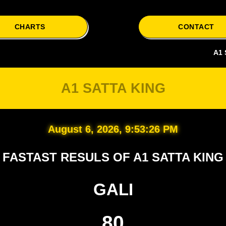
CHARTS
CONTACT
A1 Satta is y
A1 SATTA KING
August 6, 2026, 9:53:27 PM
FASTAST RESULS OF A1 SATTA KING
GALI
80