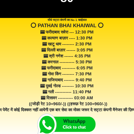
सीधे सट्टा कंपनी का No 1 खाईवाल
⭕️ PATHAN BHAI KHAIWAL ⭕️
🎰 फरीदाबाद सवेरा --- 12:30 PM
🎰 कल्याण बाज़ार ---- 1:30 PM
🎰 खाटू धाम -------- 2:30 PM
🎰 दिल्ली बाज़ार ------ 3:05 PM
🎰 श्री गणेश ------ 4:35 PM
🎰 करनाल ---------- 5:30 PM
🎰 फरीदाबाद --------- 6:05 PM
🎰 गोवा किंग -------- 7:30 PM
🎰 गाजियाबाद ------- 9:40 PM
🎰 दुबई गोल्ड -------- 10:30 PM
🎰 गली ----------- 11:40 PM
🎰 दिसावर ---------- 03:00 AM
((जोड़ी रेट 10=960/-)) ((हरूफ़ रेट 100=960/-))
म पेमेंट में कोई दिक्कत नहीं आयेगी एक बार सेवा का मोका जरूर दे सट्टा कंपनी मैनेजर की ज़िम्म