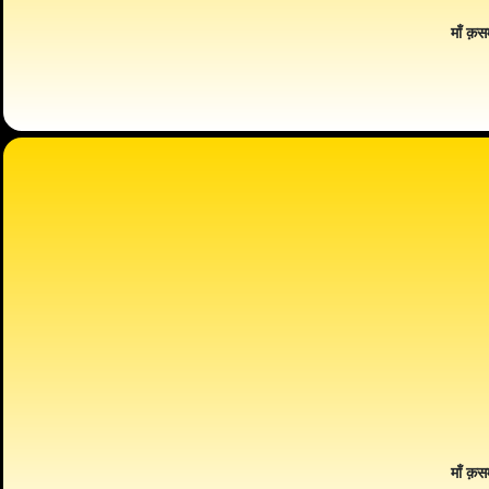
माँ क़स
माँ क़स