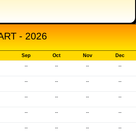
RT - 2026
Sep
Oct
Nov
Dec
--
--
--
--
--
--
--
--
--
--
--
--
--
--
--
--
--
--
--
--