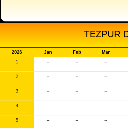
TEZPUR D
2026
Jan
Feb
Mar
1
--
--
--
2
--
--
--
3
--
--
--
4
--
--
--
5
--
--
--