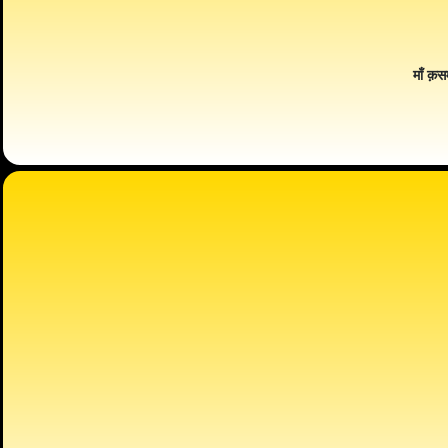
माँ क़स