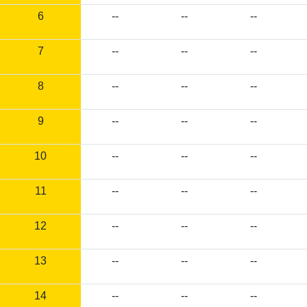
6
--
--
--
7
--
--
--
8
--
--
--
9
--
--
--
10
--
--
--
11
--
--
--
12
--
--
--
13
--
--
--
14
--
--
--