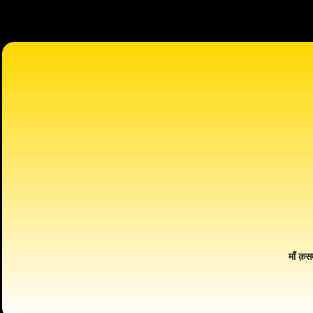
माँ क़स