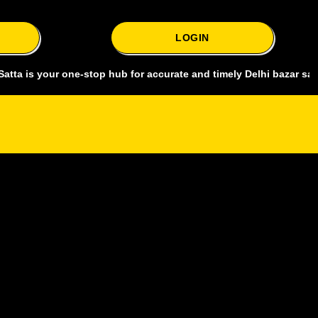
LOGIN
our one-stop hub for accurate and timely Delhi bazar satta king, co