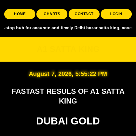
HOME
CHARTS
CONTACT
LOGIN
 for accurate and timely Delhi bazar satta king, covering all major 
A1 SATTA KING
August 7, 2026, 5:55:23 PM
FASTAST RESULS OF A1 SATTA
KING
DUBAI GOLD