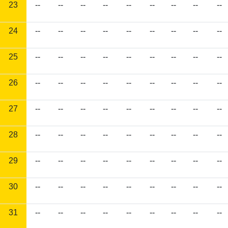
23
--
--
--
--
--
--
--
--
--
24
--
--
--
--
--
--
--
--
--
25
--
--
--
--
--
--
--
--
--
26
--
--
--
--
--
--
--
--
--
27
--
--
--
--
--
--
--
--
--
28
--
--
--
--
--
--
--
--
--
29
--
--
--
--
--
--
--
--
--
30
--
--
--
--
--
--
--
--
--
31
--
--
--
--
--
--
--
--
--