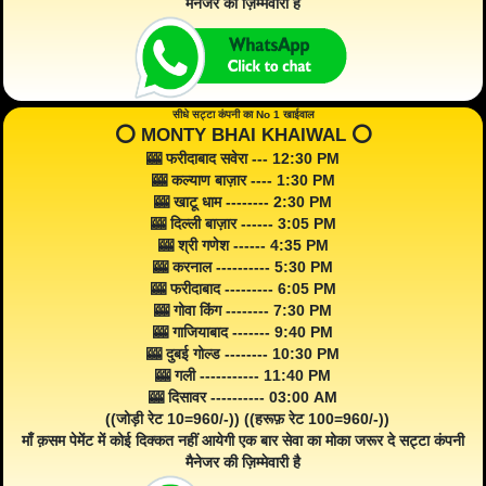
मैनेजर की ज़िम्मेवारी है
सीधे सट्टा कंपनी का No 1 खाईवाल
⭕️ MONTY BHAI KHAIWAL ⭕️
🎰 फरीदाबाद सवेरा --- 12:30 PM
🎰 कल्याण बाज़ार ---- 1:30 PM
🎰 खाटू धाम -------- 2:30 PM
🎰 दिल्ली बाज़ार ------ 3:05 PM
🎰 श्री गणेश ------ 4:35 PM
🎰 करनाल ---------- 5:30 PM
🎰 फरीदाबाद --------- 6:05 PM
🎰 गोवा किंग -------- 7:30 PM
🎰 गाजियाबाद ------- 9:40 PM
🎰 दुबई गोल्ड -------- 10:30 PM
🎰 गली ----------- 11:40 PM
🎰 दिसावर ---------- 03:00 AM
((जोड़ी रेट 10=960/-)) ((हरूफ़ रेट 100=960/-))
माँ क़सम पेमेंट में कोई दिक्कत नहीं आयेगी एक बार सेवा का मोका जरूर दे सट्टा कंपनी
मैनेजर की ज़िम्मेवारी है