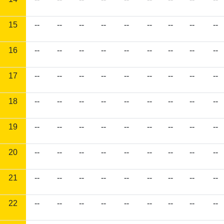
15
--
--
--
--
--
--
--
--
--
16
--
--
--
--
--
--
--
--
--
17
--
--
--
--
--
--
--
--
--
18
--
--
--
--
--
--
--
--
--
19
--
--
--
--
--
--
--
--
--
20
--
--
--
--
--
--
--
--
--
21
--
--
--
--
--
--
--
--
--
22
--
--
--
--
--
--
--
--
--