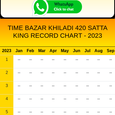
TIME BAZAR KHILADI 420 SATTA
KING RECORD CHART - 2023
2023
Jan
Feb
Mar
Apr
May
Jun
Jul
Aug
Sep
1
--
--
--
--
--
--
--
--
--
2
--
--
--
--
--
--
--
--
--
3
--
--
--
--
--
--
--
--
--
4
--
--
--
--
--
--
--
--
--
5
--
--
--
--
--
--
--
--
--