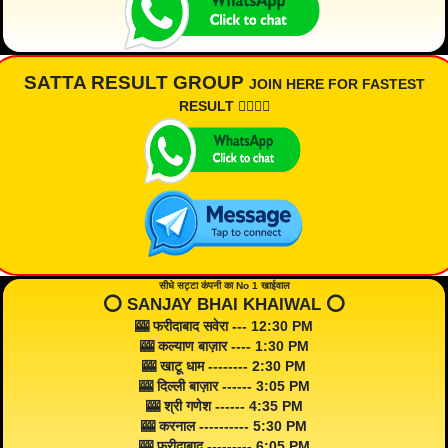
SATTA RESULT GROUP
JOIN HERE FOR FASTEST
RESULT 👇🏾👇🏾
सीधे सट्टा कंपनी का No 1 खाईवाल
⭕️ SANJAY BHAI KHAIWAL ⭕️
🎰 फरीदाबाद सवेरा --- 12:30 PM
🎰 कल्याण बाज़ार ---- 1:30 PM
🎰 खाटू धाम -------- 2:30 PM
🎰 दिल्ली बाज़ार ------ 3:05 PM
🎰 श्री गणेश ------ 4:35 PM
🎰 करनाल ---------- 5:30 PM
🎰 फरीदाबाद --------- 6:05 PM