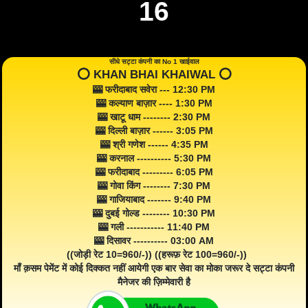
16
सीधे सट्टा कंपनी का No 1 खाईवाल
⭕️ KHAN BHAI KHAIWAL ⭕️
🎰 फरीदाबाद सवेरा --- 12:30 PM
🎰 कल्याण बाज़ार ---- 1:30 PM
🎰 खाटू धाम -------- 2:30 PM
🎰 दिल्ली बाज़ार ------ 3:05 PM
🎰 श्री गणेश ------ 4:35 PM
🎰 करनाल ---------- 5:30 PM
🎰 फरीदाबाद --------- 6:05 PM
🎰 गोवा किंग -------- 7:30 PM
🎰 गाजियाबाद ------- 9:40 PM
🎰 दुबई गोल्ड -------- 10:30 PM
🎰 गली ----------- 11:40 PM
🎰 दिसावर ---------- 03:00 AM
((जोड़ी रेट 10=960/-)) ((हरूफ़ रेट 100=960/-))
माँ क़सम पेमेंट में कोई दिक्कत नहीं आयेगी एक बार सेवा का मोका जरूर दे सट्टा कंपनी
मैनेजर की ज़िम्मेवारी है