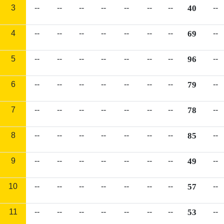
3
--
--
--
--
--
--
--
40
--
4
--
--
--
--
--
--
--
69
--
5
--
--
--
--
--
--
--
96
--
6
--
--
--
--
--
--
--
79
--
7
--
--
--
--
--
--
--
78
--
8
--
--
--
--
--
--
--
85
--
9
--
--
--
--
--
--
--
49
--
10
--
--
--
--
--
--
--
57
--
11
--
--
--
--
--
--
--
53
--