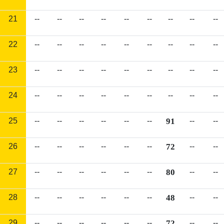
21
--
--
--
--
--
--
--
--
--
22
--
--
--
--
--
--
--
--
--
23
--
--
--
--
--
--
--
--
--
24
--
--
--
--
--
--
--
--
--
25
--
--
--
--
--
--
91
--
--
26
--
--
--
--
--
--
72
--
--
27
--
--
--
--
--
--
80
--
--
28
--
--
--
--
--
--
48
--
--
29
--
--
--
--
--
--
72
--
--