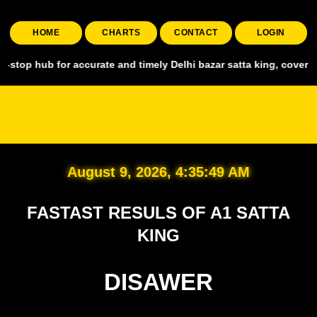
HOME
CHARTS
CONTACT
LOGIN
for accurate and timely Delhi bazar satta king, covering all major m
A1 SATTA KING
August 9, 2026, 4:35:51 AM
FASTAST RESULS OF A1 SATTA
KING
DISAWER