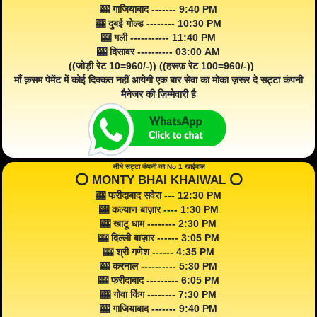
🎰 गाजियाबाद ------- 9:40 PM
🎰 दुबई गोल्ड -------- 10:30 PM
🎰 गली ----------- 11:40 PM
🎰 दिसावर ---------- 03:00 AM
((जोड़ी रेट 10=960/-)) ((हरूफ़ रेट 100=960/-))
माँ क़सम पेमेंट में कोई दिक्कत नहीं आयेगी एक बार सेवा का मोका ज़रूर दे सट्टा कंपनी
मैनेजर की ज़िम्मेवारी है
सीधे सट्टा कंपनी का No 1 खाईवाल
⭕️ MONTY BHAI KHAIWAL ⭕️
🎰 फरीदाबाद सवेरा --- 12:30 PM
🎰 कल्याण बाज़ार ---- 1:30 PM
🎰 खाटू धाम -------- 2:30 PM
🎰 दिल्ली बाज़ार ------ 3:05 PM
🎰 श्री गणेश ------ 4:35 PM
🎰 करनाल ---------- 5:30 PM
🎰 फरीदाबाद --------- 6:05 PM
🎰 गोवा किंग -------- 7:30 PM
🎰 गाजियाबाद ------- 9:40 PM