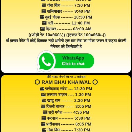
🎰 गोवा किंग -------- 7:30 PM
🎰 गाजियाबाद ------- 9:40 PM
🎰 दुबई गोल्ड -------- 10:30 PM
🎰 गली ----------- 11:40 PM
🎰 दिसावर ---------- 03:00 AM
((जोड़ी रेट 10=960/-)) ((हरूफ़ रेट 100=960/-))
माँ क़सम पेमेंट में कोई दिक्कत नहीं आयेगी एक बार सेवा का मोका जरूर दे सट्टा कंपनी
मैनेजर की ज़िम्मेवारी है
सीधे सट्टा कंपनी का No 1 खाईवाल
⭕️ RAM BHAI KHAIWAL ⭕️
🎰 फरीदाबाद सवेरा --- 12:30 PM
🎰 कल्याण बाज़ार ---- 1:30 PM
🎰 खाटू धाम -------- 2:30 PM
🎰 दिल्ली बाज़ार ------ 3:05 PM
🎰 श्री गणेश ------ 4:35 PM
🎰 करनाल ---------- 5:30 PM
🎰 फरीदाबाद --------- 6:05 PM
🎰 गोवा किंग -------- 7:30 PM