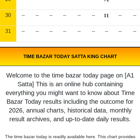
30
--
--
--
--
--
--
11
--
--
31
--
--
--
--
--
--
--
--
--
TIME BAZAR TODAY SATTA KING CHART
Welcome to the time bazar today page on [A1
Satta] This is an online hub containing
everything you might want to know about Time
Bazar Today results including the outcome for
2026, annual charts, historical data, monthly
result archives, and up-to-date daily results.
The time bazar today is readily available here. This chart provides