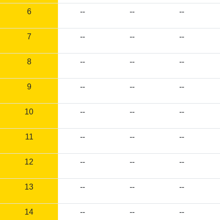
6
--
--
--
7
--
--
--
8
--
--
--
9
--
--
--
10
--
--
--
11
--
--
--
12
--
--
--
13
--
--
--
14
--
--
--