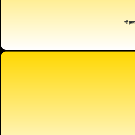
माँ क़स