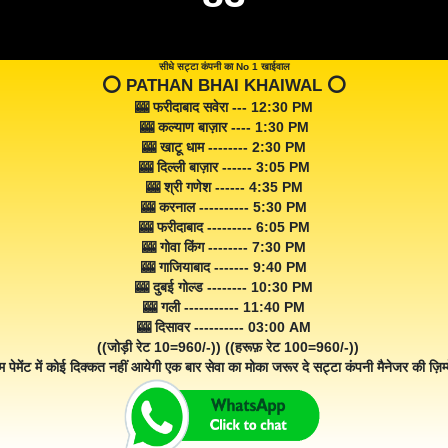
सीधे सट्टा कंपनी का No 1 खाईवाल
⭕️ PATHAN BHAI KHAIWAL ⭕️
🎰 फरीदाबाद सवेरा --- 12:30 PM
🎰 कल्याण बाज़ार ---- 1:30 PM
🎰 खाटू धाम -------- 2:30 PM
🎰 दिल्ली बाज़ार ------ 3:05 PM
🎰 श्री गणेश ------ 4:35 PM
🎰 करनाल ---------- 5:30 PM
🎰 फरीदाबाद --------- 6:05 PM
🎰 गोवा किंग -------- 7:30 PM
🎰 गाजियाबाद ------- 9:40 PM
🎰 दुबई गोल्ड -------- 10:30 PM
🎰 गली ----------- 11:40 PM
🎰 दिसावर ---------- 03:00 AM
((जोड़ी रेट 10=960/-)) ((हरूफ़ रेट 100=960/-))
म पेमेंट में कोई दिक्कत नहीं आयेगी एक बार सेवा का मोका जरूर दे सट्टा कंपनी मैनेजर की ज़िम्म