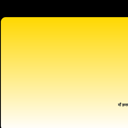
माँ क़स