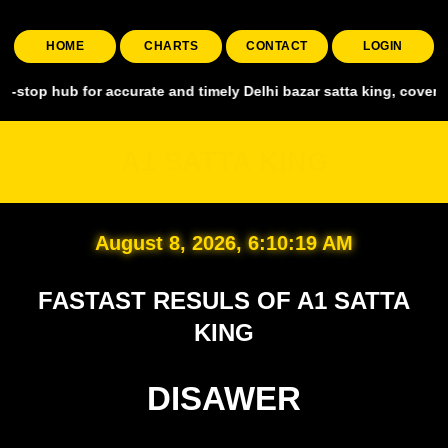
HOME
CHARTS
CONTACT
LOGIN
for accurate and timely Delhi bazar satta king, covering all major m
A1 SATTA KING
August 8, 2026, 6:10:21 AM
FASTAST RESULS OF A1 SATTA
KING
DISAWER