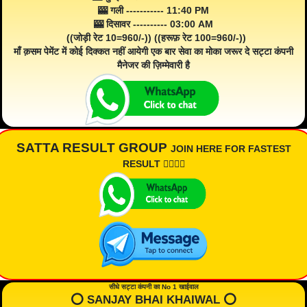
🎰 गली ----------- 11:40 PM
🎰 दिसावर ---------- 03:00 AM
((जोड़ी रेट 10=960/-)) ((हरूफ़ रेट 100=960/-))
माँ क़सम पेमेंट में कोई दिक्कत नहीं आयेगी एक बार सेवा का मोका जरूर दे सट्टा कंपनी
मैनेजर की ज़िम्मेवारी है
SATTA RESULT GROUP
JOIN HERE FOR FASTEST
RESULT 👇🏾👇🏾
सीधे सट्टा कंपनी का No 1 खाईवाल
⭕️ SANJAY BHAI KHAIWAL ⭕️