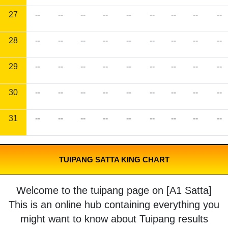
27
--
--
--
--
--
--
--
--
--
28
--
--
--
--
--
--
--
--
--
29
--
--
--
--
--
--
--
--
--
30
--
--
--
--
--
--
--
--
--
31
--
--
--
--
--
--
--
--
--
TUIPANG SATTA KING CHART
Welcome to the tuipang page on [A1 Satta]
This is an online hub containing everything you
might want to know about Tuipang results