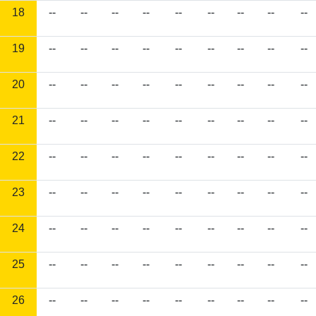
18
--
--
--
--
--
--
--
--
--
19
--
--
--
--
--
--
--
--
--
20
--
--
--
--
--
--
--
--
--
21
--
--
--
--
--
--
--
--
--
22
--
--
--
--
--
--
--
--
--
23
--
--
--
--
--
--
--
--
--
24
--
--
--
--
--
--
--
--
--
25
--
--
--
--
--
--
--
--
--
26
--
--
--
--
--
--
--
--
--