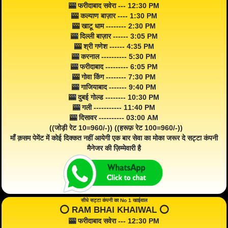
🎰 फरीदाबाद सवेरा --- 12:30 PM
🎰 कल्याण बाज़ार ---- 1:30 PM
🎰 खाटू धाम -------- 2:30 PM
🎰 दिल्ली बाज़ार ------ 3:05 PM
🎰 श्री गणेश ------ 4:35 PM
🎰 करनाल ---------- 5:30 PM
🎰 फरीदाबाद --------- 6:05 PM
🎰 गोवा किंग -------- 7:30 PM
🎰 गाजियाबाद ------- 9:40 PM
🎰 दुबई गोल्ड -------- 10:30 PM
🎰 गली ----------- 11:40 PM
🎰 दिसावर ---------- 03:00 AM
((जोड़ी रेट 10=960/-)) ((हरूफ़ रेट 100=960/-))
माँ क़सम पेमेंट में कोई दिक्कत नहीं आयेगी एक बार सेवा का मोका जरूर दे सट्टा कंपनी
मैनेजर की ज़िम्मेवारी है
सीधे सट्टा कंपनी का No 1 खाईवाल
⭕️ RAM BHAI KHAIWAL ⭕️
🎰 फरीदाबाद सवेरा --- 12:30 PM