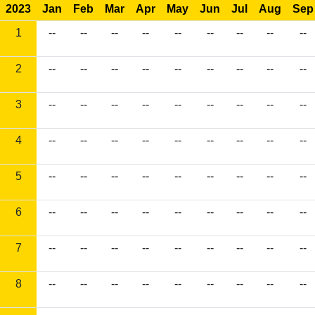
2023
Jan
Feb
Mar
Apr
May
Jun
Jul
Aug
Sep
1
--
--
--
--
--
--
--
--
--
2
--
--
--
--
--
--
--
--
--
3
--
--
--
--
--
--
--
--
--
4
--
--
--
--
--
--
--
--
--
5
--
--
--
--
--
--
--
--
--
6
--
--
--
--
--
--
--
--
--
7
--
--
--
--
--
--
--
--
--
8
--
--
--
--
--
--
--
--
--