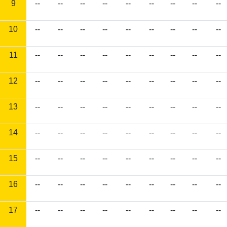
9
--
--
--
--
--
--
--
--
--
10
--
--
--
--
--
--
--
--
--
11
--
--
--
--
--
--
--
--
--
12
--
--
--
--
--
--
--
--
--
13
--
--
--
--
--
--
--
--
--
14
--
--
--
--
--
--
--
--
--
15
--
--
--
--
--
--
--
--
--
16
--
--
--
--
--
--
--
--
--
17
--
--
--
--
--
--
--
--
--