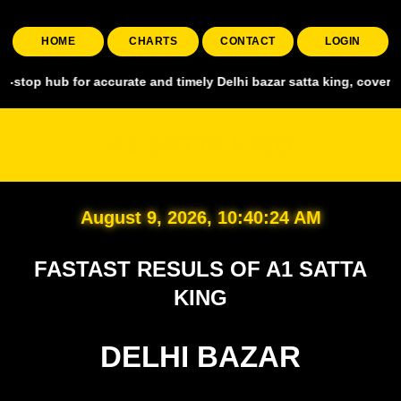
HOME
CHARTS
CONTACT
LOGIN
for accurate and timely Delhi bazar satta king, covering all major 
A1 SATTA KING
August 9, 2026, 10:40:25 AM
FASTAST RESULS OF A1 SATTA
KING
DELHI BAZAR