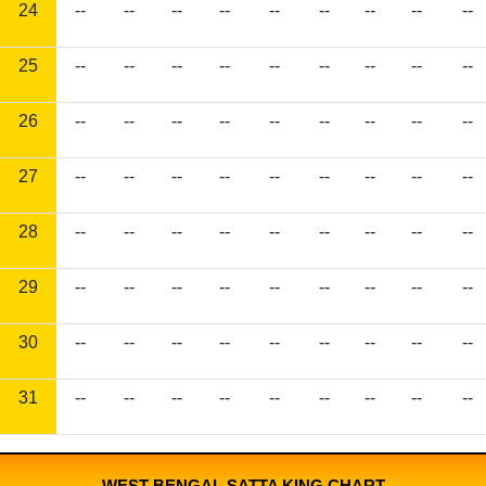
24
--
--
--
--
--
--
--
--
--
25
--
--
--
--
--
--
--
--
--
26
--
--
--
--
--
--
--
--
--
27
--
--
--
--
--
--
--
--
--
28
--
--
--
--
--
--
--
--
--
29
--
--
--
--
--
--
--
--
--
30
--
--
--
--
--
--
--
--
--
31
--
--
--
--
--
--
--
--
--
WEST BENGAL SATTA KING CHART