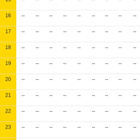
16
--
--
--
--
--
--
--
--
--
17
--
--
--
--
--
--
--
--
--
18
--
--
--
--
--
--
--
--
--
19
--
--
--
--
--
--
--
--
--
20
--
--
--
--
--
--
--
--
--
21
--
--
--
--
--
--
--
--
--
22
--
--
--
--
--
--
--
--
--
23
--
--
--
--
--
--
--
--
--