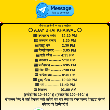
सीधे सट्टा कंपनी का No 1 खाईवाल
⭕️ AJAY BHAI KHAIWAL ⭕️
🎰 फरीदाबाद सवेरा --- 12:30 PM
🎰 कल्याण बाज़ार ---- 1:30 PM
🎰 खाटू धाम -------- 2:30 PM
🎰 दिल्ली बाज़ार ------ 3:05 PM
🎰 श्री गणेश ------ 4:35 PM
🎰 करनाल ---------- 5:30 PM
🎰 फरीदाबाद --------- 6:05 PM
🎰 गोवा किंग -------- 7:30 PM
🎰 गाजियाबाद ------- 9:40 PM
🎰 दुबई गोल्ड -------- 10:30 PM
🎰 गली ----------- 11:40 PM
🎰 दिसावर ---------- 03:00 AM
((जोड़ी रेट 10=960/-)) ((हरूफ़ रेट 100=960/-))
माँ क़सम पेमेंट में कोई दिक्कत नहीं आयेगी एक बार सेवा का मोका जरूर दे सट्टा कंपनी
मैनेजर की ज़िम्मेवारी है