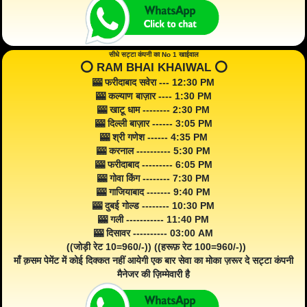
सीधे सट्टा कंपनी का No 1 खाईवाल
⭕️ RAM BHAI KHAIWAL ⭕️
🎰 फरीदाबाद सवेरा --- 12:30 PM
🎰 कल्याण बाज़ार ---- 1:30 PM
🎰 खाटू धाम -------- 2:30 PM
🎰 दिल्ली बाज़ार ------ 3:05 PM
🎰 श्री गणेश ------ 4:35 PM
🎰 करनाल ---------- 5:30 PM
🎰 फरीदाबाद --------- 6:05 PM
🎰 गोवा किंग -------- 7:30 PM
🎰 गाजियाबाद ------- 9:40 PM
🎰 दुबई गोल्ड -------- 10:30 PM
🎰 गली ----------- 11:40 PM
🎰 दिसावर ---------- 03:00 AM
((जोड़ी रेट 10=960/-)) ((हरूफ़ रेट 100=960/-))
माँ क़सम पेमेंट में कोई दिक्कत नहीं आयेगी एक बार सेवा का मोका ज़रूर दे सट्टा कंपनी
मैनेजर की ज़िम्मेवारी है