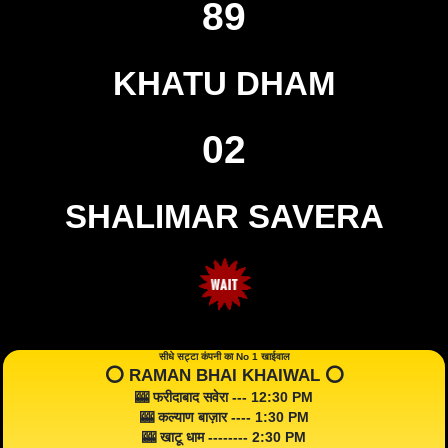
89
KHATU DHAM
02
SHALIMAR SAVERA
सीधे सट्टा कंपनी का No 1 खाईवाल
⭕️ RAMAN BHAI KHAIWAL ⭕️
🎰 फरीदाबाद सवेरा --- 12:30 PM
🎰 कल्याण बाज़ार ---- 1:30 PM
🎰 खाटू धाम -------- 2:30 PM