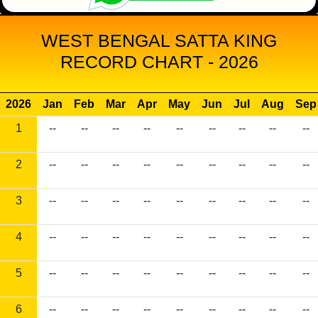
WEST BENGAL SATTA KING
RECORD CHART - 2026
2026
Jan
Feb
Mar
Apr
May
Jun
Jul
Aug
Sep
1
--
--
--
--
--
--
--
--
--
2
--
--
--
--
--
--
--
--
--
3
--
--
--
--
--
--
--
--
--
4
--
--
--
--
--
--
--
--
--
5
--
--
--
--
--
--
--
--
--
6
--
--
--
--
--
--
--
--
--