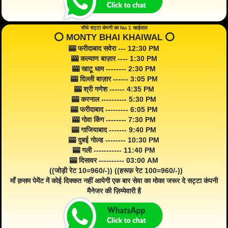
सीधे सट्टा कंपनी का No 1 खाईवाल
⭕️ MONTY BHAI KHAIWAL ⭕️
🎰 फरीदाबाद सवेरा --- 12:30 PM
🎰 कल्याण बाज़ार ---- 1:30 PM
🎰 खाटू धाम -------- 2:30 PM
🎰 दिल्ली बाज़ार ------ 3:05 PM
🎰 श्री गणेश ------ 4:35 PM
🎰 करनाल ---------- 5:30 PM
🎰 फरीदाबाद --------- 6:05 PM
🎰 गोवा किंग -------- 7:30 PM
🎰 गाजियाबाद ------- 9:40 PM
🎰 दुबई गोल्ड -------- 10:30 PM
🎰 गली ----------- 11:40 PM
🎰 दिसावर ---------- 03:00 AM
((जोड़ी रेट 10=960/-)) ((हरूफ़ रेट 100=960/-))
माँ क़सम पेमेंट में कोई दिक्कत नहीं आयेगी एक बार सेवा का मोका जरूर दे सट्टा कंपनी
मैनेजर की ज़िम्मेवारी है