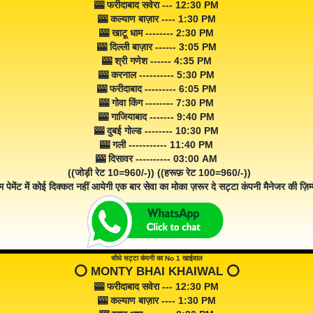
🎰 फरीदाबाद सवेरा --- 12:30 PM
🎰 कल्याण बाज़ार ---- 1:30 PM
🎰 खाटू धाम -------- 2:30 PM
🎰 दिल्ली बाज़ार ------ 3:05 PM
🎰 श्री गणेश ------ 4:35 PM
🎰 करनाल ---------- 5:30 PM
🎰 फरीदाबाद --------- 6:05 PM
🎰 गोवा किंग -------- 7:30 PM
🎰 गाजियाबाद ------- 9:40 PM
🎰 दुबई गोल्ड -------- 10:30 PM
🎰 गली ----------- 11:40 PM
🎰 दिसावर ---------- 03:00 AM
((जोड़ी रेट 10=960/-)) ((हरूफ़ रेट 100=960/-))
म पेमेंट में कोई दिक्कत नहीं आयेगी एक बार सेवा का मोका ज़रूर दे सट्टा कंपनी मैनेजर की ज़िम्म
सीधे सट्टा कंपनी का No 1 खाईवाल
⭕️ MONTY BHAI KHAIWAL ⭕️
🎰 फरीदाबाद सवेरा --- 12:30 PM
🎰 कल्याण बाज़ार ---- 1:30 PM