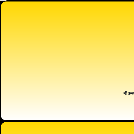
माँ क़स