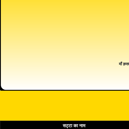
माँ क़स
सट्टा का नाम