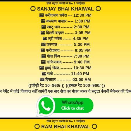
सीधे सट्टा कंपनी का No 1 खाईवाल
⭕️ SANJAY BHAI KHAIWAL ⭕️
🎰 फरीदाबाद सवेरा --- 12:30 PM
🎰 कल्याण बाज़ार ---- 1:30 PM
🎰 खाटू धाम -------- 2:30 PM
🎰 दिल्ली बाज़ार ------ 3:05 PM
🎰 श्री गणेश ------ 4:35 PM
🎰 करनाल ---------- 5:30 PM
🎰 फरीदाबाद --------- 6:05 PM
🎰 गोवा किंग -------- 7:30 PM
🎰 गाजियाबाद ------- 9:40 PM
🎰 दुबई गोल्ड -------- 10:30 PM
🎰 गली ----------- 11:40 PM
🎰 दिसावर ---------- 03:00 AM
((जोड़ी रेट 10=960/-)) ((हरूफ़ रेट 100=960/-))
म पेमेंट में कोई दिक्कत नहीं आयेगी एक बार सेवा का मोका जरूर दे सट्टा कंपनी मैनेजर की ज़िम्म
सीधे सट्टा कंपनी का No 1 खाईवाल
⭕️ RAM BHAI KHAIWAL ⭕️