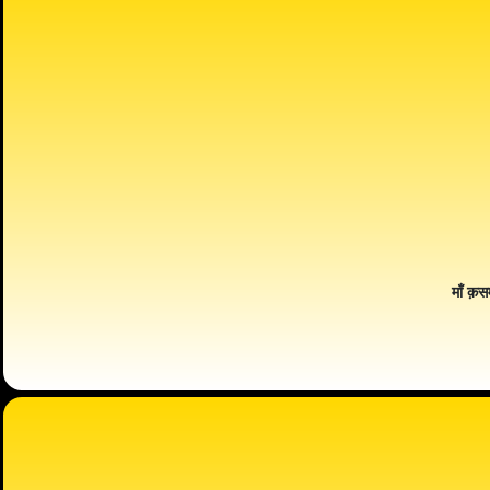
माँ क़स