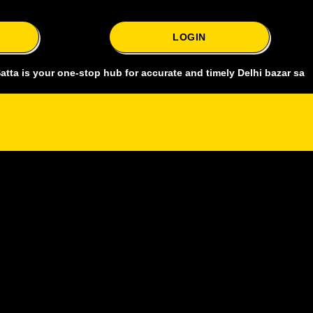
LOGIN
our one-stop hub for accurate and timely Delhi bazar satta king, cov