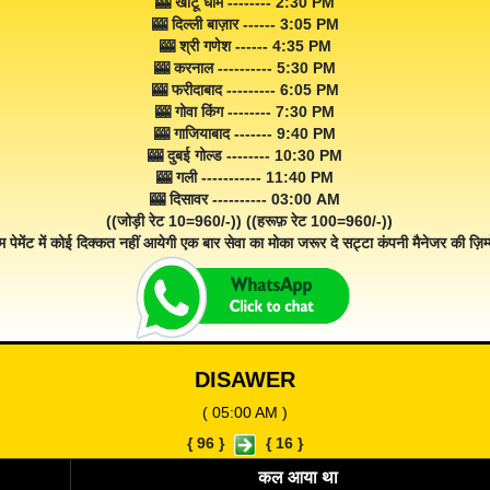
🎰 खाटू धाम -------- 2:30 PM
🎰 दिल्ली बाज़ार ------ 3:05 PM
🎰 श्री गणेश ------ 4:35 PM
🎰 करनाल ---------- 5:30 PM
🎰 फरीदाबाद --------- 6:05 PM
🎰 गोवा किंग -------- 7:30 PM
🎰 गाजियाबाद ------- 9:40 PM
🎰 दुबई गोल्ड -------- 10:30 PM
🎰 गली ----------- 11:40 PM
🎰 दिसावर ---------- 03:00 AM
((जोड़ी रेट 10=960/-)) ((हरूफ़ रेट 100=960/-))
म पेमेंट में कोई दिक्कत नहीं आयेगी एक बार सेवा का मोका जरूर दे सट्टा कंपनी मैनेजर की ज़िम्म
DISAWER
( 05:00 AM )
{
96
}
{
16
}
कल आया था