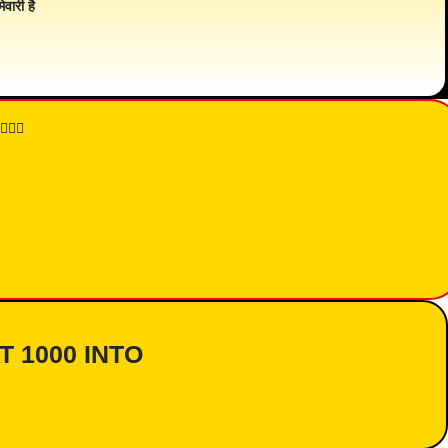
ेवारी है
👇🏾
AT 1000 INTO