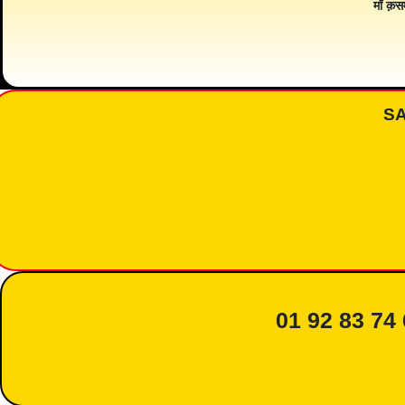
माँ क़स
S
01 92 83 74