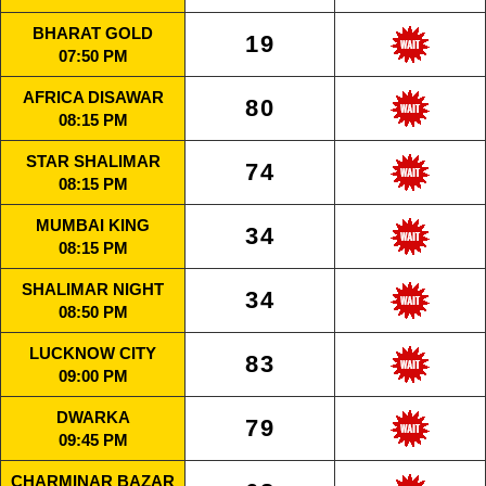
BHARAT GOLD
19
07:50 PM
AFRICA DISAWAR
80
08:15 PM
STAR SHALIMAR
74
08:15 PM
MUMBAI KING
34
08:15 PM
SHALIMAR NIGHT
34
08:50 PM
LUCKNOW CITY
83
09:00 PM
DWARKA
79
09:45 PM
CHARMINAR BAZAR