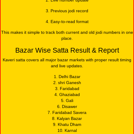
2. Live number update
3. Previous jodi record
4. Easy-to-read format
This makes it simple to track both current and old jodi numbers in one
place.
Bazar Wise Satta Result & Report
Kaveri satta covers all major bazar markets with proper result timing
and live updates.
1. Delhi Bazar
2. shri Ganesh
3. Faridabad
4. Ghaziabad
5. Gali
6. Disawer
7. Faridabad Savera
8. Kalyan Bazar
9. Khatu Dham
10. Karnal