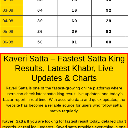
03-08
04
16
92
04-08
39
60
29
05-08
26
39
83
06-08
50
01
00
Kaveri Satta – Fastest Satta King
Results, Latest Khabr, Live
Updates & Charts
Kaveri Satta is one of the fastest-growing online platforms where
users can check latest satta king result, live updates, and today’s
bazar report in real time. With accurate data and quick updates, the
website has become a reliable source for users who follow satta
matka regularly.
Kaveri Satta
If you are looking for fastest result today, detailed chart
records, or real jodi updates, Kaveri satta provides everything in one