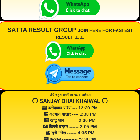
SATTA RESULT GROUP
JOIN HERE FOR FASTEST
RESULT 👇🏾👇🏾
सीधे सट्टा कंपनी का No 1 खाईवाल
⭕️ SANJAY BHAI KHAIWAL ⭕️
🎰 फरीदाबाद सवेरा --- 12:30 PM
🎰 कल्याण बाज़ार ---- 1:30 PM
🎰 खाटू धाम -------- 2:30 PM
🎰 दिल्ली बाज़ार ------ 3:05 PM
🎰 श्री गणेश ------ 4:35 PM
🎰 करनाल ---------- 5:30 PM