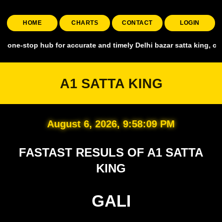
HOME
CHARTS
CONTACT
LOGIN
stop hub for accurate and timely Delhi bazar satta king, covering al
A1 SATTA KING
August 6, 2026, 9:58:10 PM
FASTAST RESULS OF A1 SATTA
KING
GALI