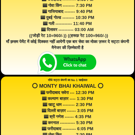
🎰 गोवा किंग -------- 7:30 PM
🎰 गाजियाबाद ------- 9:40 PM
🎰 दुबई गोल्ड -------- 10:30 PM
🎰 गली ----------- 11:40 PM
🎰 दिसावर ---------- 03:00 AM
((जोड़ी रेट 10=960/-)) ((हरूफ़ रेट 100=960/-))
माँ क़सम पेमेंट में कोई दिक्कत नहीं आयेगी एक बार सेवा का मोका ज़रूर दे सट्टा कंपनी
मैनेजर की ज़िम्मेवारी है
सीधे सट्टा कंपनी का No 1 खाईवाल
⭕️ MONTY BHAI KHAIWAL ⭕️
🎰 फरीदाबाद सवेरा --- 12:30 PM
🎰 कल्याण बाज़ार ---- 1:30 PM
🎰 खाटू धाम -------- 2:30 PM
🎰 दिल्ली बाज़ार ------ 3:05 PM
🎰 श्री गणेश ------ 4:35 PM
🎰 करनाल ---------- 5:30 PM
🎰 फरीदाबाद --------- 6:05 PM
🎰 गोवा किंग -------- 7:30 PM