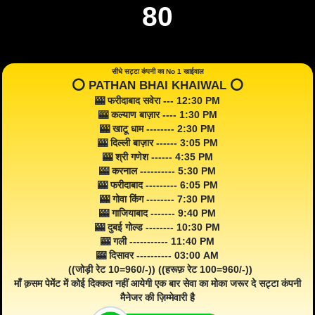
80
सीधे सट्टा कंपनी का No 1 खाईवाल
⭕️ PATHAN BHAI KHAIWAL ⭕️
🎰 फरीदाबाद सवेरा --- 12:30 PM
🎰 कल्याण बाज़ार ---- 1:30 PM
🎰 खाटू धाम -------- 2:30 PM
🎰 दिल्ली बाज़ार ------ 3:05 PM
🎰 श्री गणेश ------ 4:35 PM
🎰 करनाल ---------- 5:30 PM
🎰 फरीदाबाद --------- 6:05 PM
🎰 गोवा किंग -------- 7:30 PM
🎰 गाजियाबाद ------- 9:40 PM
🎰 दुबई गोल्ड -------- 10:30 PM
🎰 गली ----------- 11:40 PM
🎰 दिसावर ---------- 03:00 AM
((जोड़ी रेट 10=960/-)) ((हरूफ़ रेट 100=960/-))
माँ क़सम पेमेंट में कोई दिक्कत नहीं आयेगी एक बार सेवा का मोका जरूर दे सट्टा कंपनी
मैनेजर की ज़िम्मेवारी है