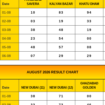
Date
SAVERA
KALYAN BAZAR
KHATU DHAM
01-08
10
83
94
02-08
03
19
33
03-08
38
48
19
04-08
23
54
00
05-08
48
57
08
06-08
07
29
29
AUGUST 2026 RESULT CHART
GHAZIABAD
Date
NEW DUBAI (11)
NEW DUBAI (12)
GOLDEN
01-08
38
71
00
02-08
33
73
46