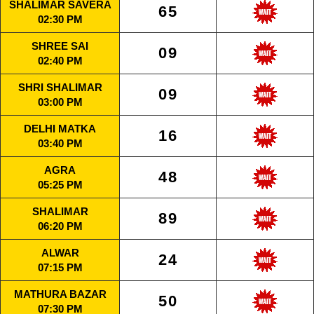
SHALIMAR SAVERA
65
02:30 PM
SHREE SAI
09
02:40 PM
SHRI SHALIMAR
09
03:00 PM
DELHI MATKA
16
03:40 PM
AGRA
48
05:25 PM
SHALIMAR
89
06:20 PM
ALWAR
24
07:15 PM
MATHURA BAZAR
50
07:30 PM