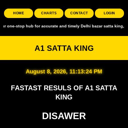
HOME
CHARTS
CONTACT
LOGIN
-stop hub for accurate and timely Delhi bazar satta king, covering a
A1 SATTA KING
August 8, 2026, 11:13:25 PM
FASTAST RESULS OF A1 SATTA
KING
DISAWER