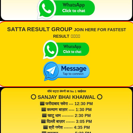
SATTA RESULT GROUP
JOIN HERE FOR FASTEST
RESULT 👇🏾👇🏾
सीधे सट्टा कंपनी का No 1 खाईवाल
⭕️ SANJAY BHAI KHAIWAL ⭕️
🎰 फरीदाबाद सवेरा --- 12:30 PM
🎰 कल्याण बाज़ार ---- 1:30 PM
🎰 खाटू धाम -------- 2:30 PM
🎰 दिल्ली बाज़ार ------ 3:05 PM
🎰 श्री गणेश ------ 4:35 PM