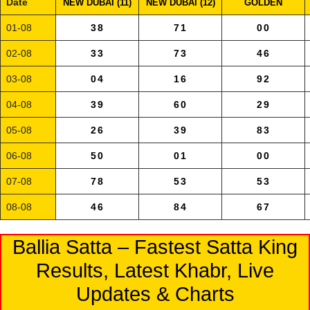
Date
NEW DUBAI (11)
NEW DUBAI (12)
GOLDEN
01-08
38
71
00
02-08
33
73
46
03-08
04
16
92
04-08
39
60
29
05-08
26
39
83
06-08
50
01
00
07-08
78
53
53
08-08
46
84
67
Ballia Satta – Fastest Satta King
Results, Latest Khabr, Live
Updates & Charts