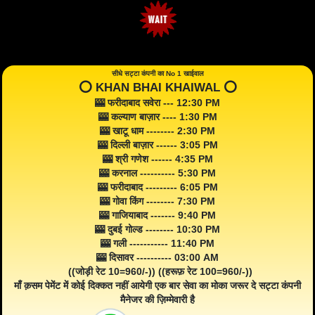
सीधे सट्टा कंपनी का No 1 खाईवाल
⭕️ KHAN BHAI KHAIWAL ⭕️
🎰 फरीदाबाद सवेरा --- 12:30 PM
🎰 कल्याण बाज़ार ---- 1:30 PM
🎰 खाटू धाम -------- 2:30 PM
🎰 दिल्ली बाज़ार ------ 3:05 PM
🎰 श्री गणेश ------ 4:35 PM
🎰 करनाल ---------- 5:30 PM
🎰 फरीदाबाद --------- 6:05 PM
🎰 गोवा किंग -------- 7:30 PM
🎰 गाजियाबाद ------- 9:40 PM
🎰 दुबई गोल्ड -------- 10:30 PM
🎰 गली ----------- 11:40 PM
🎰 दिसावर ---------- 03:00 AM
((जोड़ी रेट 10=960/-)) ((हरूफ़ रेट 100=960/-))
माँ क़सम पेमेंट में कोई दिक्कत नहीं आयेगी एक बार सेवा का मोका जरूर दे सट्टा कंपनी
मैनेजर की ज़िम्मेवारी है