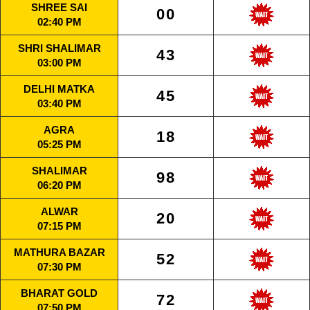
SHREE SAI
00
02:40 PM
SHRI SHALIMAR
43
03:00 PM
DELHI MATKA
45
03:40 PM
AGRA
18
05:25 PM
SHALIMAR
98
06:20 PM
ALWAR
20
07:15 PM
MATHURA BAZAR
52
07:30 PM
BHARAT GOLD
72
07:50 PM