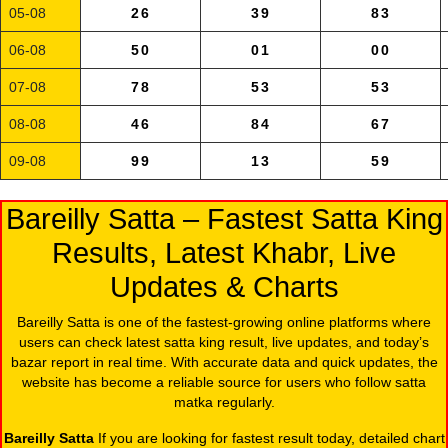
05-08
26
39
83
06-08
50
01
00
07-08
78
53
53
08-08
46
84
67
09-08
99
13
59
Bareilly Satta – Fastest Satta King
Results, Latest Khabr, Live
Updates & Charts
Bareilly Satta is one of the fastest-growing online platforms where
users can check latest satta king result, live updates, and today’s
bazar report in real time. With accurate data and quick updates, the
website has become a reliable source for users who follow satta
matka regularly.
Bareilly Satta
If you are looking for fastest result today, detailed chart