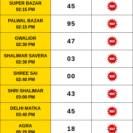
SUPER BAZAR
45
02:15 PM
PALWAL BAZAR
95
02:15 PM
GWALIOR
47
02:30 PM
SHALIMAR SAVERA
03
02:30 PM
SHREE SAI
00
02:40 PM
SHRI SHALIMAR
43
03:00 PM
DELHI MATKA
45
03:40 PM
AGRA
18
05:25 PM