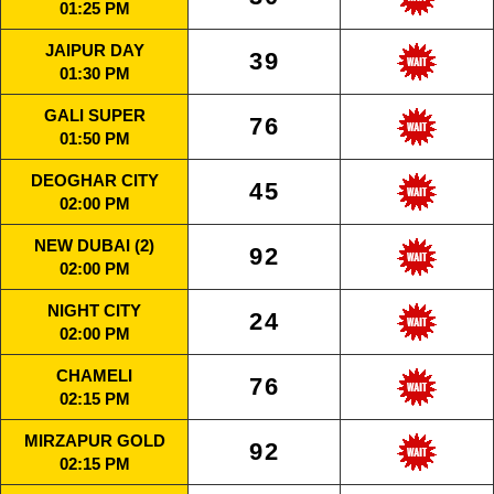
01:25 PM
JAIPUR DAY
39
01:30 PM
GALI SUPER
76
01:50 PM
DEOGHAR CITY
45
02:00 PM
NEW DUBAI (2)
92
02:00 PM
NIGHT CITY
24
02:00 PM
CHAMELI
76
02:15 PM
MIRZAPUR GOLD
92
02:15 PM