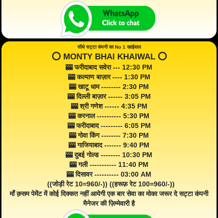
सीधे सट्टा कंपनी का No 1 खाईवाल
⭕️ MONTY BHAI KHAIWAL ⭕️
🎰 फरीदाबाद सवेरा --- 12:30 PM
🎰 कल्याण बाज़ार ---- 1:30 PM
🎰 खाटू धाम -------- 2:30 PM
🎰 दिल्ली बाज़ार ------ 3:05 PM
🎰 श्री गणेश ------ 4:35 PM
🎰 करनाल ---------- 5:30 PM
🎰 फरीदाबाद --------- 6:05 PM
🎰 गोवा किंग -------- 7:30 PM
🎰 गाजियाबाद ------- 9:40 PM
🎰 दुबई गोल्ड -------- 10:30 PM
🎰 गली ----------- 11:40 PM
🎰 दिसावर ---------- 03:00 AM
((जोड़ी रेट 10=960/-)) ((हरूफ़ रेट 100=960/-))
माँ क़सम पेमेंट में कोई दिक्कत नहीं आयेगी एक बार सेवा का मोका जरूर दे सट्टा कंपनी
मैनेजर की ज़िम्मेवारी है