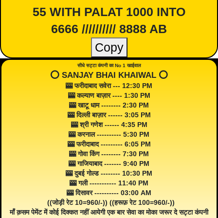
55 WITH PALAT 1000 INTO
6666 ////////// 8888 AB
Copy
सीधे सट्टा कंपनी का No 1 खाईवाल
⭕️ SANJAY BHAI KHAIWAL ⭕️
🎰 फरीदाबाद सवेरा --- 12:30 PM
🎰 कल्याण बाज़ार ---- 1:30 PM
🎰 खाटू धाम -------- 2:30 PM
🎰 दिल्ली बाज़ार ------ 3:05 PM
🎰 श्री गणेश ------ 4:35 PM
🎰 करनाल ---------- 5:30 PM
🎰 फरीदाबाद --------- 6:05 PM
🎰 गोवा किंग -------- 7:30 PM
🎰 गाजियाबाद ------- 9:40 PM
🎰 दुबई गोल्ड -------- 10:30 PM
🎰 गली ----------- 11:40 PM
🎰 दिसावर ---------- 03:00 AM
((जोड़ी रेट 10=960/-)) ((हरूफ़ रेट 100=960/-))
माँ क़सम पेमेंट में कोई दिक्कत नहीं आयेगी एक बार सेवा का मोका जरूर दे सट्टा कंपनी