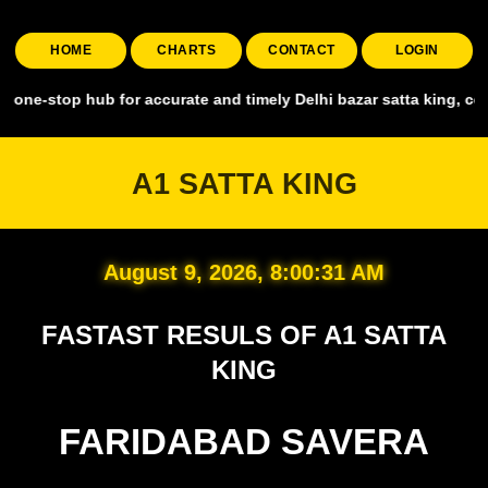
HOME
CHARTS
CONTACT
LOGIN
top hub for accurate and timely Delhi bazar satta king, covering all
A1 SATTA KING
August 9, 2026, 8:00:32 AM
FASTAST RESULS OF A1 SATTA
KING
FARIDABAD SAVERA