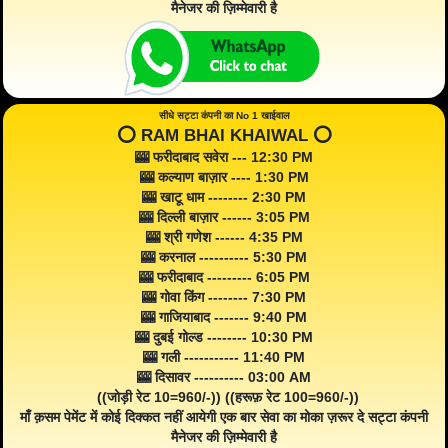
मैनेजर की ज़िम्मेवारी है
सीधे सट्टा कंपनी का No 1 खाईवाल
⭕️ RAM BHAI KHAIWAL ⭕️
🎰 फरीदाबाद सवेरा --- 12:30 PM
🎰 कल्याण बाज़ार ---- 1:30 PM
🎰 खाटू धाम -------- 2:30 PM
🎰 दिल्ली बाज़ार ------ 3:05 PM
🎰 श्री गणेश ------ 4:35 PM
🎰 करनाल ---------- 5:30 PM
🎰 फरीदाबाद --------- 6:05 PM
🎰 गोवा किंग -------- 7:30 PM
🎰 गाजियाबाद ------- 9:40 PM
🎰 दुबई गोल्ड -------- 10:30 PM
🎰 गली ----------- 11:40 PM
🎰 दिसावर ---------- 03:00 AM
((जोड़ी रेट 10=960/-)) ((हरूफ़ रेट 100=960/-))
माँ क़सम पेमेंट में कोई दिक्कत नहीं आयेगी एक बार सेवा का मोका ज़रूर दे सट्टा कंपनी
मैनेजर की ज़िम्मेवारी है