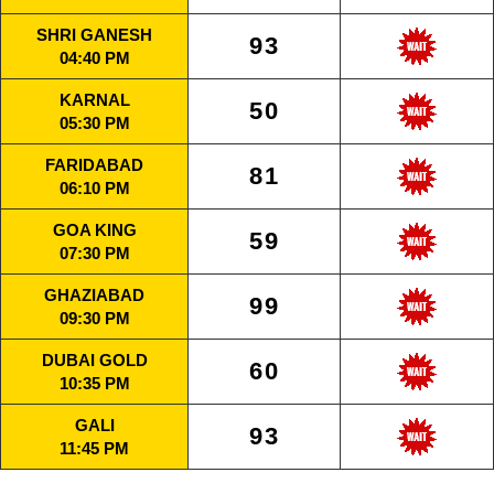
SHRI GANESH
93
04:40 PM
KARNAL
50
05:30 PM
FARIDABAD
81
06:10 PM
GOA KING
59
07:30 PM
GHAZIABAD
99
09:30 PM
DUBAI GOLD
60
10:35 PM
GALI
93
11:45 PM