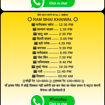
सीधे सट्टा कंपनी का No 1 खाईवाल
⭕️ RAM BHAI KHAIWAL ⭕️
🎰 फरीदाबाद सवेरा --- 12:30 PM
🎰 कल्याण बाज़ार ---- 1:30 PM
🎰 खाटू धाम -------- 2:30 PM
🎰 दिल्ली बाज़ार ------ 3:05 PM
🎰 श्री गणेश ------ 4:35 PM
🎰 करनाल ---------- 5:30 PM
🎰 फरीदाबाद --------- 6:05 PM
🎰 गोवा किंग -------- 7:30 PM
🎰 गाजियाबाद ------- 9:40 PM
🎰 दुबई गोल्ड -------- 10:30 PM
🎰 गली ----------- 11:40 PM
🎰 दिसावर ---------- 03:00 AM
((जोड़ी रेट 10=960/-)) ((हरूफ़ रेट 100=960/-))
माँ क़सम पेमेंट में कोई दिक्कत नहीं आयेगी एक बार सेवा का मोका ज़रूर दे सट्टा कंपनी
मैनेजर की ज़िम्मेवारी है