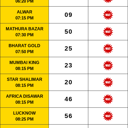
06:20 PM
ALWAR
09
07:15 PM
MATHURA BAZAR
50
07:30 PM
BHARAT GOLD
25
07:50 PM
MUMBAI KING
23
08:15 PM
STAR SHALIMAR
20
08:15 PM
AFRICA DISAWAR
46
08:15 PM
LUCKNOW
56
08:25 PM