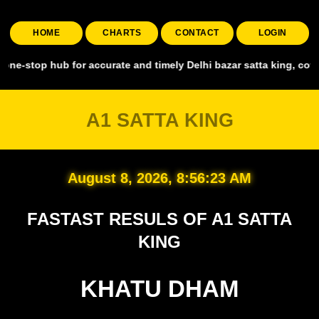
HOME
CHARTS
CONTACT
LOGIN
p hub for accurate and timely Delhi bazar satta king, covering all 
A1 SATTA KING
August 8, 2026, 8:56:24 AM
FASTAST RESULS OF A1 SATTA
KING
KHATU DHAM