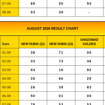
07-08
89
05
93
08-08
03
39
-
AUGUST 2026 RESULT CHART
GHAZIABAD
Date
NEW DUBAI (11)
NEW DUBAI (12)
GOLDEN
01-08
38
71
00
02-08
33
73
46
03-08
04
16
92
04-08
39
60
29
05-08
26
39
83
06-08
50
01
00
07-08
78
53
53