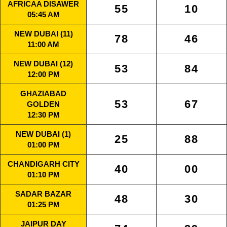
AFRICAA DISAWER
55
10
05:45 AM
NEW DUBAI (11)
78
46
11:00 AM
NEW DUBAI (12)
53
84
12:00 PM
GHAZIABAD
53
67
GOLDEN
12:30 PM
NEW DUBAI (1)
25
88
01:00 PM
CHANDIGARH CITY
40
00
01:10 PM
SADAR BAZAR
48
30
01:25 PM
JAIPUR DAY