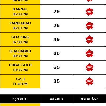
04:40 PM
KARNAL
29
05:30 PM
FARIDABAD
26
06:10 PM
GOA KING
49
07:30 PM
GHAZIABAD
60
09:30 PM
DUBAI GOLD
65
10:35 PM
GALI
35
11:45 PM
सट्टा का नाम
कल आया था
आज का रिज़ल्ट