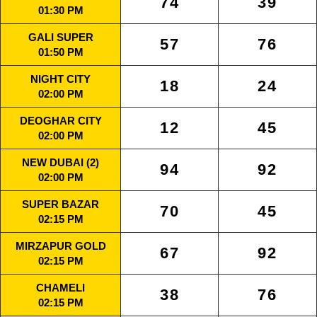
74
39
01:30 PM
GALI SUPER
57
76
01:50 PM
NIGHT CITY
18
24
02:00 PM
DEOGHAR CITY
12
45
02:00 PM
NEW DUBAI (2)
94
92
02:00 PM
SUPER BAZAR
70
45
02:15 PM
MIRZAPUR GOLD
67
92
02:15 PM
CHAMELI
38
76
02:15 PM