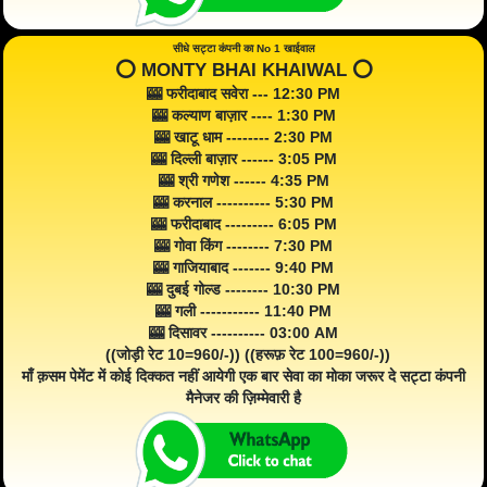
सीधे सट्टा कंपनी का No 1 खाईवाल
⭕️ MONTY BHAI KHAIWAL ⭕️
🎰 फरीदाबाद सवेरा --- 12:30 PM
🎰 कल्याण बाज़ार ---- 1:30 PM
🎰 खाटू धाम -------- 2:30 PM
🎰 दिल्ली बाज़ार ------ 3:05 PM
🎰 श्री गणेश ------ 4:35 PM
🎰 करनाल ---------- 5:30 PM
🎰 फरीदाबाद --------- 6:05 PM
🎰 गोवा किंग -------- 7:30 PM
🎰 गाजियाबाद ------- 9:40 PM
🎰 दुबई गोल्ड -------- 10:30 PM
🎰 गली ----------- 11:40 PM
🎰 दिसावर ---------- 03:00 AM
((जोड़ी रेट 10=960/-)) ((हरूफ़ रेट 100=960/-))
माँ क़सम पेमेंट में कोई दिक्कत नहीं आयेगी एक बार सेवा का मोका जरूर दे सट्टा कंपनी
मैनेजर की ज़िम्मेवारी है