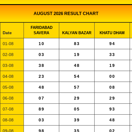
AUGUST 2026 RESULT CHART
FARIDABAD
Date
SAVERA
KALYAN BAZAR
KHATU DHAM
01-08
10
83
94
02-08
03
19
33
03-08
38
48
19
04-08
23
54
00
05-08
48
57
08
06-08
07
29
29
07-08
89
05
93
08-08
03
39
48
09-08
98
35
02