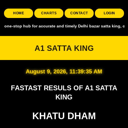
HOME
CHARTS
CONTACT
LOGIN
top hub for accurate and timely Delhi bazar satta king, covering al
A1 SATTA KING
August 9, 2026, 11:39:36 AM
FASTAST RESULS OF A1 SATTA
KING
KHATU DHAM