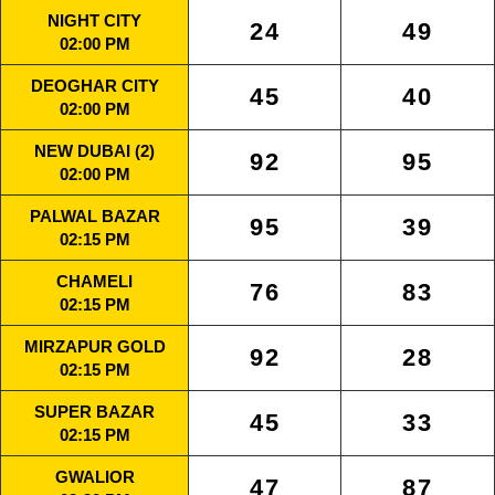
NIGHT CITY
24
49
02:00 PM
DEOGHAR CITY
45
40
02:00 PM
NEW DUBAI (2)
92
95
02:00 PM
PALWAL BAZAR
95
39
02:15 PM
CHAMELI
76
83
02:15 PM
MIRZAPUR GOLD
92
28
02:15 PM
SUPER BAZAR
45
33
02:15 PM
GWALIOR
47
87