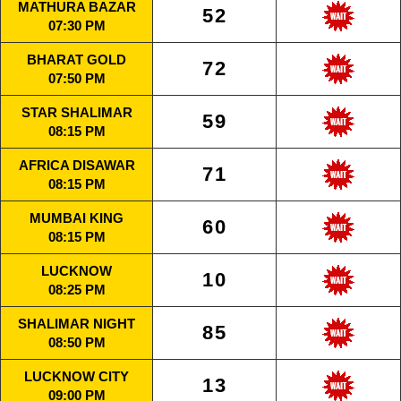
MATHURA BAZAR
52
07:30 PM
BHARAT GOLD
72
07:50 PM
STAR SHALIMAR
59
08:15 PM
AFRICA DISAWAR
71
08:15 PM
MUMBAI KING
60
08:15 PM
LUCKNOW
10
08:25 PM
SHALIMAR NIGHT
85
08:50 PM
LUCKNOW CITY
13
09:00 PM