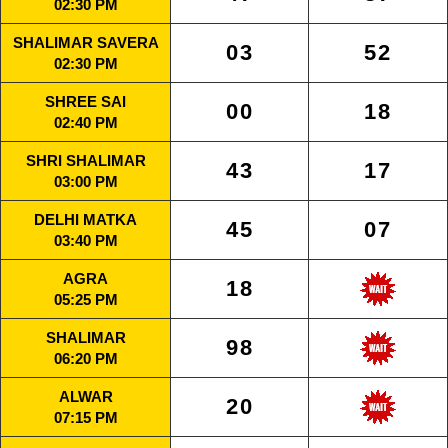
02:30 PM
SHALIMAR SAVERA
03
52
02:30 PM
SHREE SAI
00
18
02:40 PM
SHRI SHALIMAR
43
17
03:00 PM
DELHI MATKA
45
07
03:40 PM
AGRA
18
05:25 PM
SHALIMAR
98
06:20 PM
ALWAR
20
07:15 PM