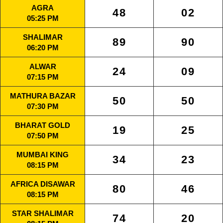
AGRA
48
02
05:25 PM
SHALIMAR
89
90
06:20 PM
ALWAR
24
09
07:15 PM
MATHURA BAZAR
50
50
07:30 PM
BHARAT GOLD
19
25
07:50 PM
MUMBAI KING
34
23
08:15 PM
AFRICA DISAWAR
80
46
08:15 PM
STAR SHALIMAR
74
20