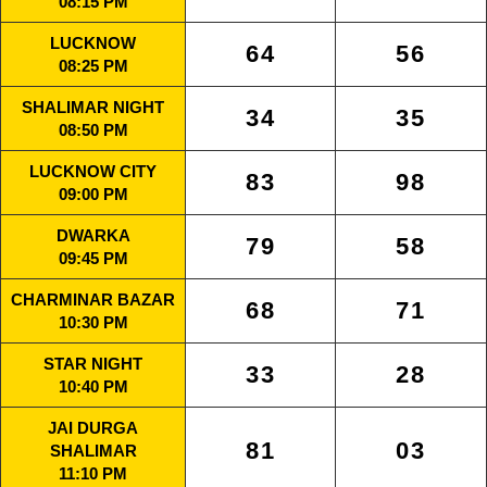
08:15 PM
LUCKNOW
64
56
08:25 PM
SHALIMAR NIGHT
34
35
08:50 PM
LUCKNOW CITY
83
98
09:00 PM
DWARKA
79
58
09:45 PM
CHARMINAR BAZAR
68
71
10:30 PM
STAR NIGHT
33
28
10:40 PM
JAI DURGA
81
03
SHALIMAR
11:10 PM