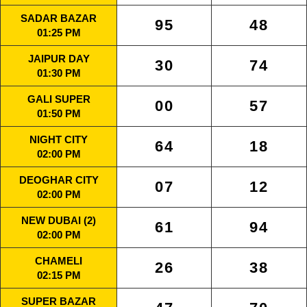
SADAR BAZAR
95
48
01:25 PM
JAIPUR DAY
30
74
01:30 PM
GALI SUPER
00
57
01:50 PM
NIGHT CITY
64
18
02:00 PM
DEOGHAR CITY
07
12
02:00 PM
NEW DUBAI (2)
61
94
02:00 PM
CHAMELI
26
38
02:15 PM
SUPER BAZAR