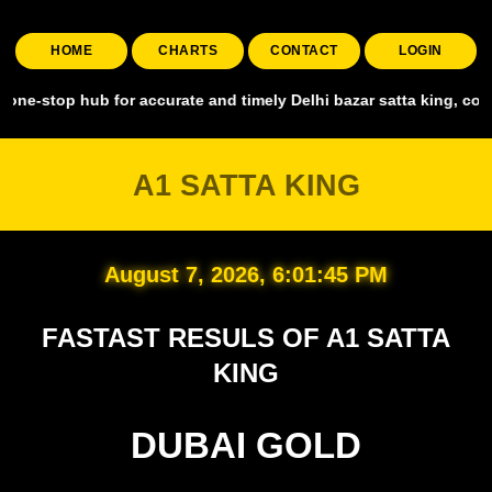
HOME
CHARTS
CONTACT
LOGIN
op hub for accurate and timely Delhi bazar satta king, covering all
A1 SATTA KING
August 7, 2026, 6:01:46 PM
FASTAST RESULS OF A1 SATTA
KING
DUBAI GOLD