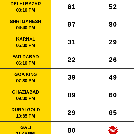
DELHI BAZAR
61
52
03:10 PM
SHRI GANESH
97
80
04:40 PM
KARNAL
31
29
05:30 PM
FARIDABAD
22
26
06:10 PM
GOA KING
39
49
07:30 PM
GHAZIABAD
89
60
09:30 PM
DUBAI GOLD
29
65
10:35 PM
GALI
80
11:45 PM