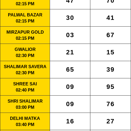
47
70
02:15 PM
PALWAL BAZAR
30
41
02:15 PM
MIRZAPUR GOLD
03
67
02:15 PM
GWALIOR
21
15
02:30 PM
SHALIMAR SAVERA
65
39
02:30 PM
SHREE SAI
09
95
02:40 PM
SHRI SHALIMAR
09
76
03:00 PM
DELHI MATKA
16
27
03:40 PM