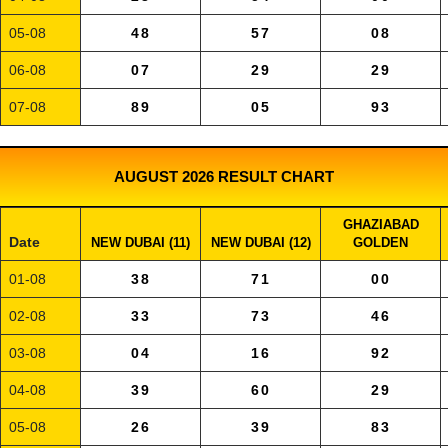
05-08
48
57
08
06-08
07
29
29
07-08
89
05
93
AUGUST 2026 RESULT CHART
GHAZIABAD
Date
NEW DUBAI (11)
NEW DUBAI (12)
GOLDEN
01-08
38
71
00
02-08
33
73
46
03-08
04
16
92
04-08
39
60
29
05-08
26
39
83