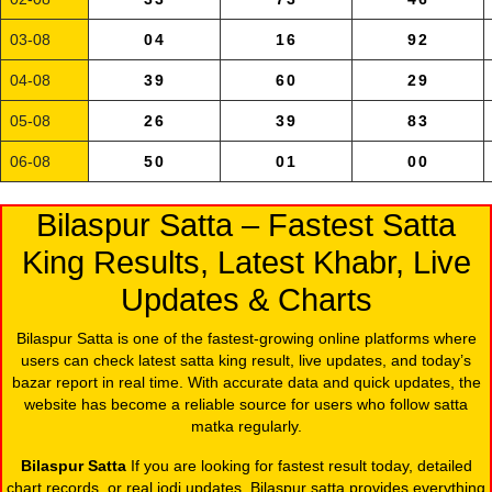
03-08
04
16
92
04-08
39
60
29
05-08
26
39
83
06-08
50
01
00
Bilaspur Satta – Fastest Satta
King Results, Latest Khabr, Live
Updates & Charts
Bilaspur Satta is one of the fastest-growing online platforms where
users can check latest satta king result, live updates, and today’s
bazar report in real time. With accurate data and quick updates, the
website has become a reliable source for users who follow satta
matka regularly.
Bilaspur Satta
If you are looking for fastest result today, detailed
chart records, or real jodi updates, Bilaspur satta provides everything