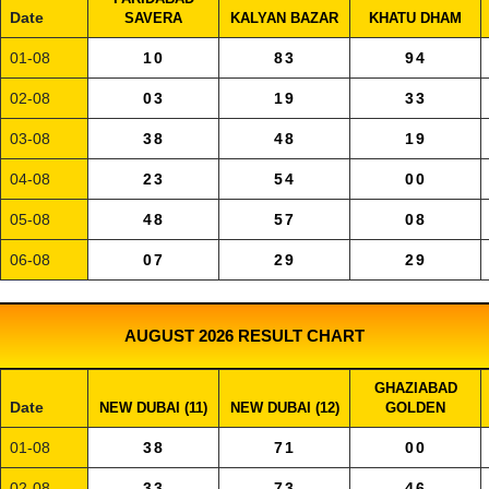
Date
SAVERA
KALYAN BAZAR
KHATU DHAM
01-08
10
83
94
02-08
03
19
33
03-08
38
48
19
04-08
23
54
00
05-08
48
57
08
06-08
07
29
29
AUGUST 2026 RESULT CHART
GHAZIABAD
Date
NEW DUBAI (11)
NEW DUBAI (12)
GOLDEN
01-08
38
71
00
02-08
33
73
46