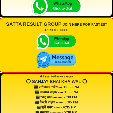
SATTA RESULT GROUP
JOIN HERE FOR FASTEST
RESULT 👇🏾👇🏾
सीधे सट्टा कंपनी का No 1 खाईवाल
⭕️ SANJAY BHAI KHAIWAL ⭕️
🎰 फरीदाबाद सवेरा --- 12:30 PM
🎰 कल्याण बाज़ार ---- 1:30 PM
🎰 खाटू धाम -------- 2:30 PM
🎰 दिल्ली बाज़ार ------ 3:05 PM
🎰 श्री गणेश ------ 4:35 PM
🎰 करनाल ---------- 5:30 PM