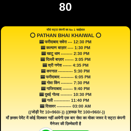
80
सीधे सट्टा कंपनी का No 1 खाईवाल
⭕️ PATHAN BHAI KHAIWAL ⭕️
🎰 फरीदाबाद सवेरा --- 12:30 PM
🎰 कल्याण बाज़ार ---- 1:30 PM
🎰 खाटू धाम -------- 2:30 PM
🎰 दिल्ली बाज़ार ------ 3:05 PM
🎰 श्री गणेश ------ 4:35 PM
🎰 करनाल ---------- 5:30 PM
🎰 फरीदाबाद --------- 6:05 PM
🎰 गोवा किंग -------- 7:30 PM
🎰 गाजियाबाद ------- 9:40 PM
🎰 दुबई गोल्ड -------- 10:30 PM
🎰 गली ----------- 11:40 PM
🎰 दिसावर ---------- 03:00 AM
((जोड़ी रेट 10=960/-)) ((हरूफ़ रेट 100=960/-))
माँ क़सम पेमेंट में कोई दिक्कत नहीं आयेगी एक बार सेवा का मोका जरूर दे सट्टा कंपनी
मैनेजर की ज़िम्मेवारी है