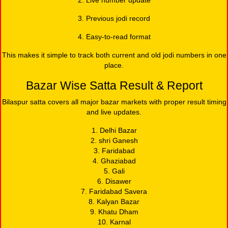
2. Live number update
3. Previous jodi record
4. Easy-to-read format
This makes it simple to track both current and old jodi numbers in one
place.
Bazar Wise Satta Result & Report
Bilaspur satta covers all major bazar markets with proper result timing
and live updates.
1. Delhi Bazar
2. shri Ganesh
3. Faridabad
4. Ghaziabad
5. Gali
6. Disawer
7. Faridabad Savera
8. Kalyan Bazar
9. Khatu Dham
10. Karnal