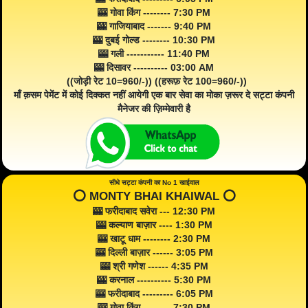
🎰 गोवा किंग -------- 7:30 PM
🎰 गाजियाबाद ------- 9:40 PM
🎰 दुबई गोल्ड -------- 10:30 PM
🎰 गली ----------- 11:40 PM
🎰 दिसावर ---------- 03:00 AM
((जोड़ी रेट 10=960/-)) ((हरूफ़ रेट 100=960/-))
माँ क़सम पेमेंट में कोई दिक्कत नहीं आयेगी एक बार सेवा का मोका ज़रूर दे सट्टा कंपनी
मैनेजर की ज़िम्मेवारी है
सीधे सट्टा कंपनी का No 1 खाईवाल
⭕️ MONTY BHAI KHAIWAL ⭕️
🎰 फरीदाबाद सवेरा --- 12:30 PM
🎰 कल्याण बाज़ार ---- 1:30 PM
🎰 खाटू धाम -------- 2:30 PM
🎰 दिल्ली बाज़ार ------ 3:05 PM
🎰 श्री गणेश ------ 4:35 PM
🎰 करनाल ---------- 5:30 PM
🎰 फरीदाबाद --------- 6:05 PM
🎰 गोवा किंग -------- 7:30 PM