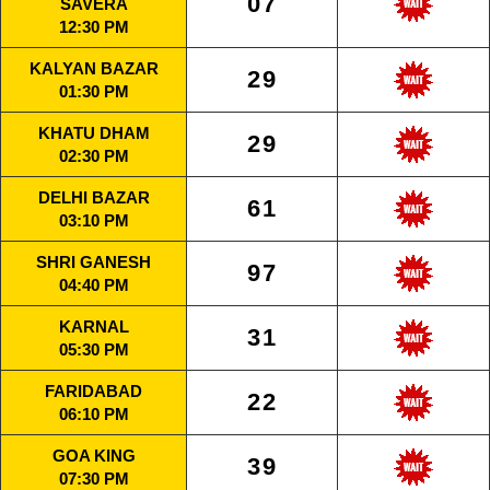
07
SAVERA
12:30 PM
KALYAN BAZAR
29
01:30 PM
KHATU DHAM
29
02:30 PM
DELHI BAZAR
61
03:10 PM
SHRI GANESH
97
04:40 PM
KARNAL
31
05:30 PM
FARIDABAD
22
06:10 PM
GOA KING
39
07:30 PM