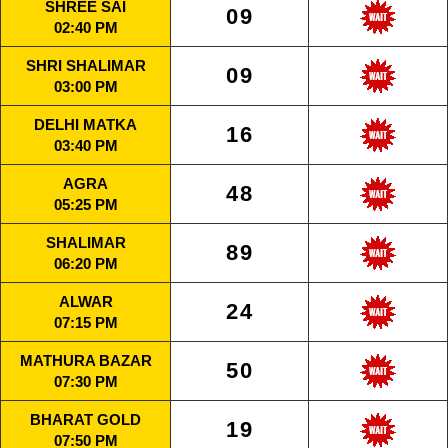
SHREE SAI
09
02:40 PM
SHRI SHALIMAR
09
03:00 PM
DELHI MATKA
16
03:40 PM
AGRA
48
05:25 PM
SHALIMAR
89
06:20 PM
ALWAR
24
07:15 PM
MATHURA BAZAR
50
07:30 PM
BHARAT GOLD
19
07:50 PM