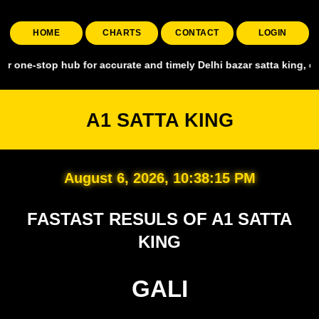
HOME
CHARTS
CONTACT
LOGIN
stop hub for accurate and timely Delhi bazar satta king, covering a
A1 SATTA KING
August 6, 2026, 10:38:16 PM
FASTAST RESULS OF A1 SATTA
KING
GALI