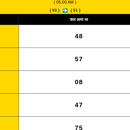
( 05:00 AM )
{
93
}
{
51
}
कल आया था
48
57
08
47
75