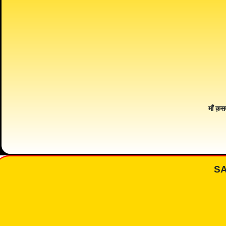
माँ क़स
S