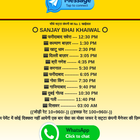
सीधे सट्टा कंपनी का No 1 खाईवाल
⭕️ SANJAY BHAI KHAIWAL ⭕️
🎰 फरीदाबाद सवेरा --- 12:30 PM
🎰 कल्याण बाज़ार ---- 1:30 PM
🎰 खाटू धाम -------- 2:30 PM
🎰 दिल्ली बाज़ार ------ 3:05 PM
🎰 श्री गणेश ------ 4:35 PM
🎰 करनाल ---------- 5:30 PM
🎰 फरीदाबाद --------- 6:05 PM
🎰 गोवा किंग -------- 7:30 PM
🎰 गाजियाबाद ------- 9:40 PM
🎰 दुबई गोल्ड -------- 10:30 PM
🎰 गली ----------- 11:40 PM
🎰 दिसावर ---------- 03:00 AM
((जोड़ी रेट 10=960/-)) ((हरूफ़ रेट 100=960/-))
म पेमेंट में कोई दिक्कत नहीं आयेगी एक बार सेवा का मोका जरूर दे सट्टा कंपनी मैनेजर की ज़िम्म