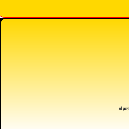
माँ क़स