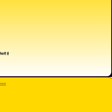
ेवारी है
👇🏾