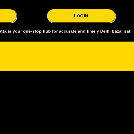
LOGIN
ur one-stop hub for accurate and timely Delhi bazar satta king, cove