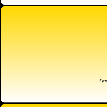
माँ क़स