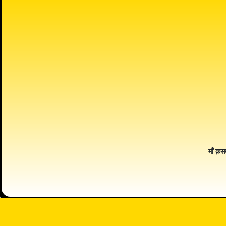
माँ क़स