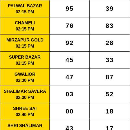
PALWAL BAZAR
95
39
02:15 PM
CHAMELI
76
83
02:15 PM
MIRZAPUR GOLD
92
28
02:15 PM
SUPER BAZAR
45
33
02:15 PM
GWALIOR
47
87
02:30 PM
SHALIMAR SAVERA
03
52
02:30 PM
SHREE SAI
00
18
02:40 PM
SHRI SHALIMAR
43
17