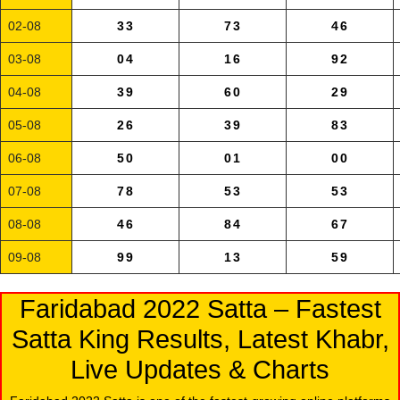
02-08
33
73
46
03-08
04
16
92
04-08
39
60
29
05-08
26
39
83
06-08
50
01
00
07-08
78
53
53
08-08
46
84
67
09-08
99
13
59
Faridabad 2022 Satta – Fastest
Satta King Results, Latest Khabr,
Live Updates & Charts