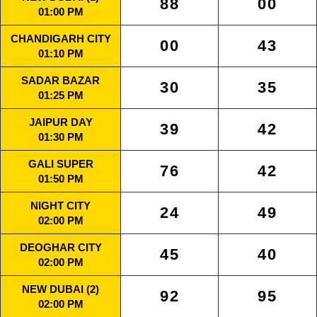
88
00
01:00 PM
CHANDIGARH CITY
00
43
01:10 PM
SADAR BAZAR
30
35
01:25 PM
JAIPUR DAY
39
42
01:30 PM
GALI SUPER
76
42
01:50 PM
NIGHT CITY
24
49
02:00 PM
DEOGHAR CITY
45
40
02:00 PM
NEW DUBAI (2)
92
95
02:00 PM