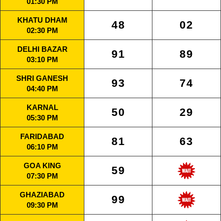
01:30 PM
KHATU DHAM
48
02
02:30 PM
DELHI BAZAR
91
89
03:10 PM
SHRI GANESH
93
74
04:40 PM
KARNAL
50
29
05:30 PM
FARIDABAD
81
63
06:10 PM
GOA KING
59
07:30 PM
GHAZIABAD
99
09:30 PM