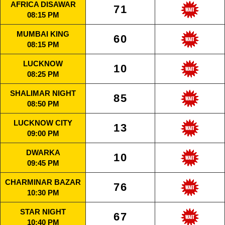
AFRICA DISAWAR
71
08:15 PM
MUMBAI KING
60
08:15 PM
LUCKNOW
10
08:25 PM
SHALIMAR NIGHT
85
08:50 PM
LUCKNOW CITY
13
09:00 PM
DWARKA
10
09:45 PM
CHARMINAR BAZAR
76
10:30 PM
STAR NIGHT
67
10:40 PM