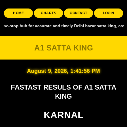
HOME
CHARTS
CONTACT
LOGIN
p hub for accurate and timely Delhi bazar satta king, covering all 
A1 SATTA KING
August 9, 2026, 1:41:57 PM
FASTAST RESULS OF A1 SATTA
KING
KARNAL