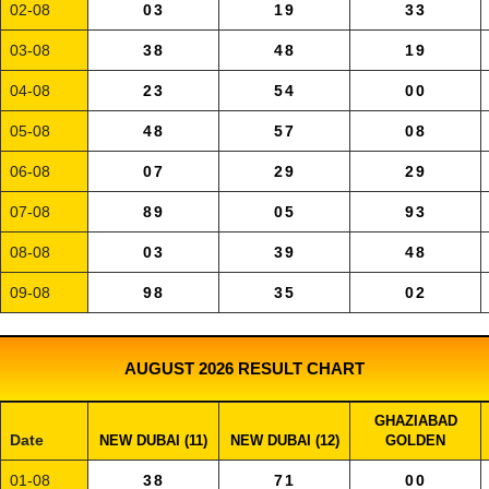
02-08
03
19
33
03-08
38
48
19
04-08
23
54
00
05-08
48
57
08
06-08
07
29
29
07-08
89
05
93
08-08
03
39
48
09-08
98
35
02
AUGUST 2026 RESULT CHART
GHAZIABAD
Date
NEW DUBAI (11)
NEW DUBAI (12)
GOLDEN
01-08
38
71
00