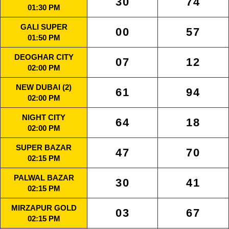
30
74
01:30 PM
GALI SUPER
00
57
01:50 PM
DEOGHAR CITY
07
12
02:00 PM
NEW DUBAI (2)
61
94
02:00 PM
NIGHT CITY
64
18
02:00 PM
SUPER BAZAR
47
70
02:15 PM
PALWAL BAZAR
30
41
02:15 PM
MIRZAPUR GOLD
03
67
02:15 PM