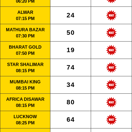
06:20 PM
ALWAR
24
07:15 PM
MATHURA BAZAR
50
07:30 PM
BHARAT GOLD
19
07:50 PM
STAR SHALIMAR
74
08:15 PM
MUMBAI KING
34
08:15 PM
AFRICA DISAWAR
80
08:15 PM
LUCKNOW
64
08:25 PM