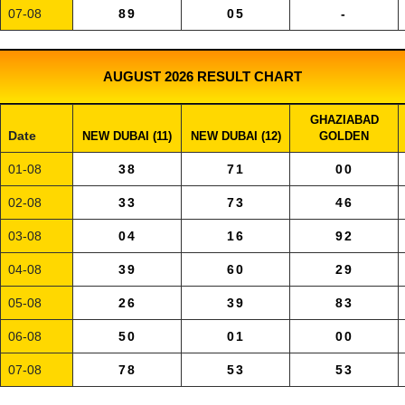
07-08
89
05
-
AUGUST 2026 RESULT CHART
GHAZIABAD
Date
NEW DUBAI (11)
NEW DUBAI (12)
GOLDEN
01-08
38
71
00
02-08
33
73
46
03-08
04
16
92
04-08
39
60
29
05-08
26
39
83
06-08
50
01
00
07-08
78
53
53