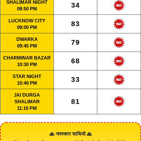
SHALIMAR NIGHT
34
08:50 PM
LUCKNOW CITY
83
09:00 PM
DWARKA
79
09:45 PM
CHARMINAR BAZAR
68
10:30 PM
STAR NIGHT
33
10:40 PM
JAI DURGA
81
SHALIMAR
11:10 PM
🙏 नमस्कार साथियो 🙏