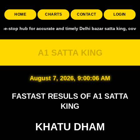
HOME
CHARTS
CONTACT
LOGIN
 hub for accurate and timely Delhi bazar satta king, covering all ma
A1 SATTA KING
August 7, 2026, 9:00:07 AM
FASTAST RESULS OF A1 SATTA
KING
KHATU DHAM