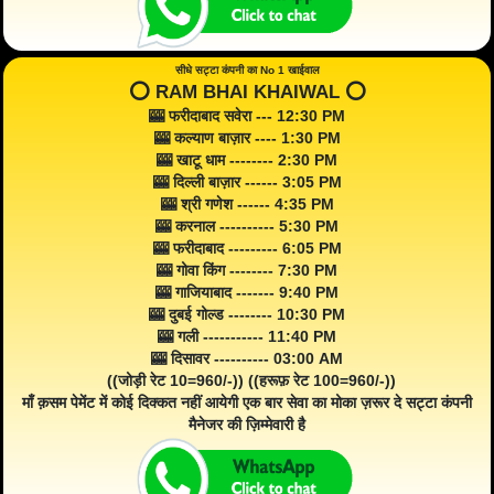
सीधे सट्टा कंपनी का No 1 खाईवाल
⭕️ RAM BHAI KHAIWAL ⭕️
🎰 फरीदाबाद सवेरा --- 12:30 PM
🎰 कल्याण बाज़ार ---- 1:30 PM
🎰 खाटू धाम -------- 2:30 PM
🎰 दिल्ली बाज़ार ------ 3:05 PM
🎰 श्री गणेश ------ 4:35 PM
🎰 करनाल ---------- 5:30 PM
🎰 फरीदाबाद --------- 6:05 PM
🎰 गोवा किंग -------- 7:30 PM
🎰 गाजियाबाद ------- 9:40 PM
🎰 दुबई गोल्ड -------- 10:30 PM
🎰 गली ----------- 11:40 PM
🎰 दिसावर ---------- 03:00 AM
((जोड़ी रेट 10=960/-)) ((हरूफ़ रेट 100=960/-))
माँ क़सम पेमेंट में कोई दिक्कत नहीं आयेगी एक बार सेवा का मोका ज़रूर दे सट्टा कंपनी
मैनेजर की ज़िम्मेवारी है