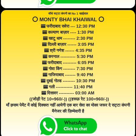
सीधे सट्टा कंपनी का No 1 खाईवाल
⭕️ MONTY BHAI KHAIWAL ⭕️
🎰 फरीदाबाद सवेरा --- 12:30 PM
🎰 कल्याण बाज़ार ---- 1:30 PM
🎰 खाटू धाम -------- 2:30 PM
🎰 दिल्ली बाज़ार ------ 3:05 PM
🎰 श्री गणेश ------ 4:35 PM
🎰 करनाल ---------- 5:30 PM
🎰 फरीदाबाद --------- 6:05 PM
🎰 गोवा किंग -------- 7:30 PM
🎰 गाजियाबाद ------- 9:40 PM
🎰 दुबई गोल्ड -------- 10:30 PM
🎰 गली ----------- 11:40 PM
🎰 दिसावर ---------- 03:00 AM
((जोड़ी रेट 10=960/-)) ((हरूफ़ रेट 100=960/-))
माँ क़सम पेमेंट में कोई दिक्कत नहीं आयेगी एक बार सेवा का मोका जरूर दे सट्टा कंपनी
मैनेजर की ज़िम्मेवारी है