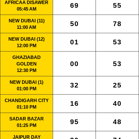
AFRICAA DISAWER
69
55
05:45 AM
NEW DUBAI (11)
50
78
11:00 AM
NEW DUBAI (12)
01
53
12:00 PM
GHAZIABAD
00
53
GOLDEN
12:30 PM
NEW DUBAI (1)
32
25
01:00 PM
CHANDIGARH CITY
16
40
01:10 PM
SADAR BAZAR
95
48
01:25 PM
JAIPUR DAY