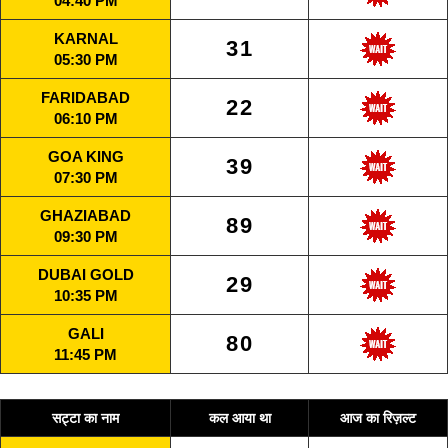
04:40 PM
KARNAL
31
05:30 PM
FARIDABAD
22
06:10 PM
GOA KING
39
07:30 PM
GHAZIABAD
89
09:30 PM
DUBAI GOLD
29
10:35 PM
GALI
80
11:45 PM
सट्टा का नाम
कल आया था
आज का रिज़ल्ट