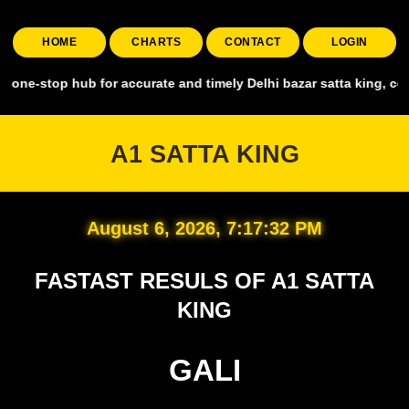
HOME
CHARTS
CONTACT
LOGIN
top hub for accurate and timely Delhi bazar satta king, covering al
A1 SATTA KING
August 6, 2026, 7:17:33 PM
FASTAST RESULS OF A1 SATTA
KING
GALI