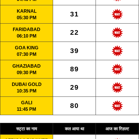
KARNAL
31
05:30 PM
FARIDABAD
22
06:10 PM
GOA KING
39
07:30 PM
GHAZIABAD
89
09:30 PM
DUBAI GOLD
29
10:35 PM
GALI
80
11:45 PM
सट्टा का नाम
कल आया था
आज का रिज़ल्ट