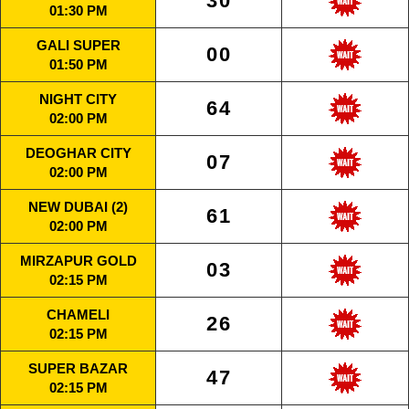
30
01:30 PM
GALI SUPER
00
01:50 PM
NIGHT CITY
64
02:00 PM
DEOGHAR CITY
07
02:00 PM
NEW DUBAI (2)
61
02:00 PM
MIRZAPUR GOLD
03
02:15 PM
CHAMELI
26
02:15 PM
SUPER BAZAR
47
02:15 PM