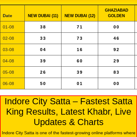
GHAZIABAD
Date
NEW DUBAI (11)
NEW DUBAI (12)
GOLDEN
01-08
38
71
00
02-08
33
73
46
03-08
04
16
92
04-08
39
60
29
05-08
26
39
83
06-08
50
01
00
Indore City Satta – Fastest Satta
King Results, Latest Khabr, Live
Updates & Charts
Indore City Satta is one of the fastest-growing online platforms where