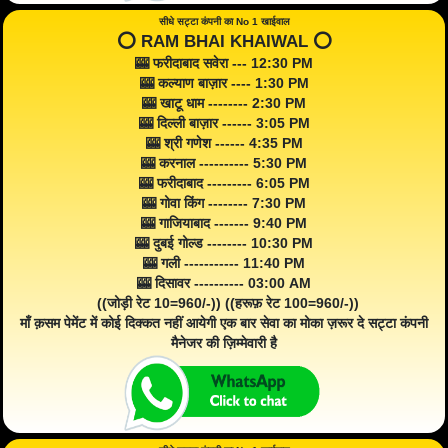
सीधे सट्टा कंपनी का No 1 खाईवाल
⭕️ RAM BHAI KHAIWAL ⭕️
🎰 फरीदाबाद सवेरा --- 12:30 PM
🎰 कल्याण बाज़ार ---- 1:30 PM
🎰 खाटू धाम -------- 2:30 PM
🎰 दिल्ली बाज़ार ------ 3:05 PM
🎰 श्री गणेश ------ 4:35 PM
🎰 करनाल ---------- 5:30 PM
🎰 फरीदाबाद --------- 6:05 PM
🎰 गोवा किंग -------- 7:30 PM
🎰 गाजियाबाद ------- 9:40 PM
🎰 दुबई गोल्ड -------- 10:30 PM
🎰 गली ----------- 11:40 PM
🎰 दिसावर ---------- 03:00 AM
((जोड़ी रेट 10=960/-)) ((हरूफ़ रेट 100=960/-))
माँ क़सम पेमेंट में कोई दिक्कत नहीं आयेगी एक बार सेवा का मोका ज़रूर दे सट्टा कंपनी
मैनेजर की ज़िम्मेवारी है