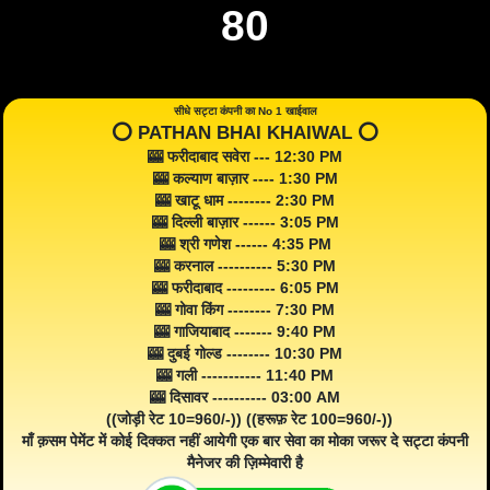
80
सीधे सट्टा कंपनी का No 1 खाईवाल
⭕️ PATHAN BHAI KHAIWAL ⭕️
🎰 फरीदाबाद सवेरा --- 12:30 PM
🎰 कल्याण बाज़ार ---- 1:30 PM
🎰 खाटू धाम -------- 2:30 PM
🎰 दिल्ली बाज़ार ------ 3:05 PM
🎰 श्री गणेश ------ 4:35 PM
🎰 करनाल ---------- 5:30 PM
🎰 फरीदाबाद --------- 6:05 PM
🎰 गोवा किंग -------- 7:30 PM
🎰 गाजियाबाद ------- 9:40 PM
🎰 दुबई गोल्ड -------- 10:30 PM
🎰 गली ----------- 11:40 PM
🎰 दिसावर ---------- 03:00 AM
((जोड़ी रेट 10=960/-)) ((हरूफ़ रेट 100=960/-))
माँ क़सम पेमेंट में कोई दिक्कत नहीं आयेगी एक बार सेवा का मोका जरूर दे सट्टा कंपनी
मैनेजर की ज़िम्मेवारी है