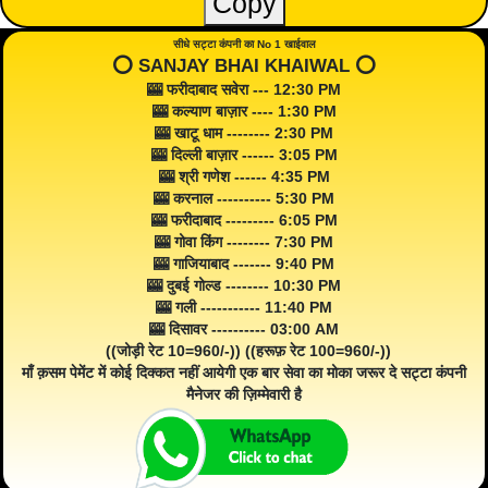
Copy
सीधे सट्टा कंपनी का No 1 खाईवाल
⭕️ SANJAY BHAI KHAIWAL ⭕️
🎰 फरीदाबाद सवेरा --- 12:30 PM
🎰 कल्याण बाज़ार ---- 1:30 PM
🎰 खाटू धाम -------- 2:30 PM
🎰 दिल्ली बाज़ार ------ 3:05 PM
🎰 श्री गणेश ------ 4:35 PM
🎰 करनाल ---------- 5:30 PM
🎰 फरीदाबाद --------- 6:05 PM
🎰 गोवा किंग -------- 7:30 PM
🎰 गाजियाबाद ------- 9:40 PM
🎰 दुबई गोल्ड -------- 10:30 PM
🎰 गली ----------- 11:40 PM
🎰 दिसावर ---------- 03:00 AM
((जोड़ी रेट 10=960/-)) ((हरूफ़ रेट 100=960/-))
माँ क़सम पेमेंट में कोई दिक्कत नहीं आयेगी एक बार सेवा का मोका जरूर दे सट्टा कंपनी
मैनेजर की ज़िम्मेवारी है