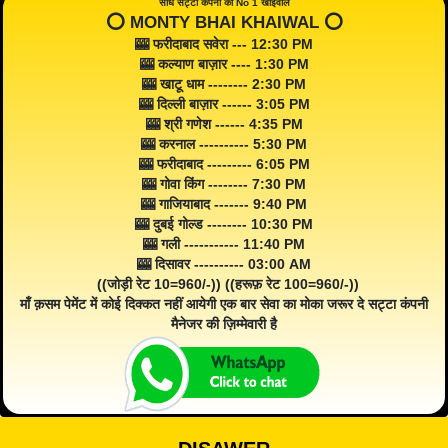
सीधे सट्टा कंपनी का No 1 खाईवाल
⭕️ MONTY BHAI KHAIWAL ⭕️
🎰 फरीदाबाद सवेरा --- 12:30 PM
🎰 कल्याण बाज़ार ---- 1:30 PM
🎰 खाटू धाम -------- 2:30 PM
🎰 दिल्ली बाज़ार ------ 3:05 PM
🎰 श्री गणेश ------ 4:35 PM
🎰 करनाल ---------- 5:30 PM
🎰 फरीदाबाद --------- 6:05 PM
🎰 गोवा किंग -------- 7:30 PM
🎰 गाजियाबाद ------- 9:40 PM
🎰 दुबई गोल्ड -------- 10:30 PM
🎰 गली ----------- 11:40 PM
🎰 दिसावर ---------- 03:00 AM
((जोड़ी रेट 10=960/-)) ((हरूफ़ रेट 100=960/-))
माँ क़सम पेमेंट में कोई दिक्कत नहीं आयेगी एक बार सेवा का मोका जरूर दे सट्टा कंपनी
मैनेजर की ज़िम्मेवारी है