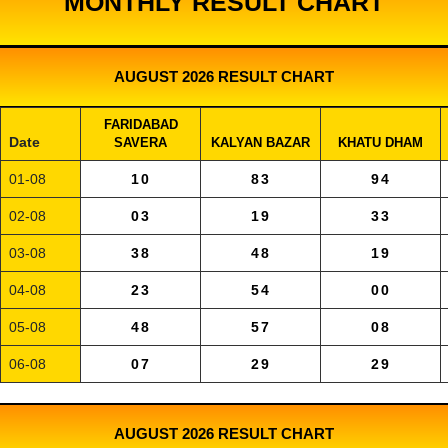
MONTHLY RESULT CHART
AUGUST 2026 RESULT CHART
FARIDABAD
Date
SAVERA
KALYAN BAZAR
KHATU DHAM
01-08
10
83
94
02-08
03
19
33
03-08
38
48
19
04-08
23
54
00
05-08
48
57
08
06-08
07
29
29
AUGUST 2026 RESULT CHART