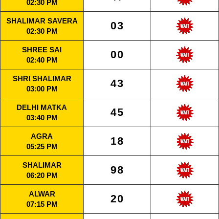
02:30 PM
SHALIMAR SAVERA
03
02:30 PM
SHREE SAI
00
02:40 PM
SHRI SHALIMAR
43
03:00 PM
DELHI MATKA
45
03:40 PM
AGRA
18
05:25 PM
SHALIMAR
98
06:20 PM
ALWAR
20
07:15 PM