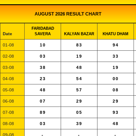
AUGUST 2026 RESULT CHART
FARIDABAD
Date
SAVERA
KALYAN BAZAR
KHATU DHAM
01-08
10
83
94
02-08
03
19
33
03-08
38
48
19
04-08
23
54
00
05-08
48
57
08
06-08
07
29
29
07-08
89
05
93
08-08
03
39
48
09-08
-
-
-