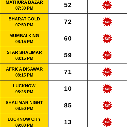
MATHURA BAZAR
52
07:30 PM
BHARAT GOLD
72
07:50 PM
MUMBAI KING
60
08:15 PM
STAR SHALIMAR
59
08:15 PM
AFRICA DISAWAR
71
08:15 PM
LUCKNOW
10
08:25 PM
SHALIMAR NIGHT
85
08:50 PM
LUCKNOW CITY
13
09:00 PM