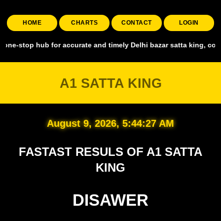
HOME
CHARTS
CONTACT
LOGIN
op hub for accurate and timely Delhi bazar satta king, covering all
A1 SATTA KING
August 9, 2026, 5:44:28 AM
FASTAST RESULS OF A1 SATTA
KING
DISAWER