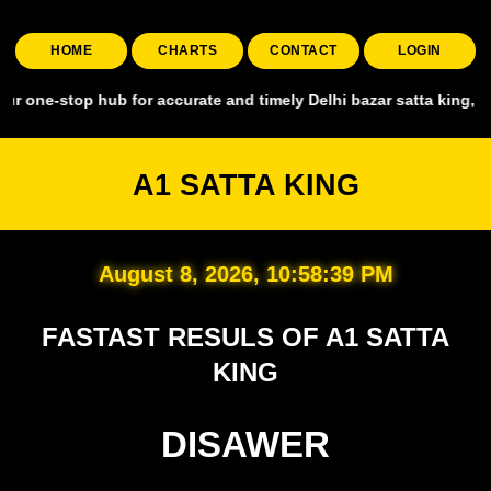
HOME
CHARTS
CONTACT
LOGIN
-stop hub for accurate and timely Delhi bazar satta king, covering a
A1 SATTA KING
August 8, 2026, 10:58:40 PM
FASTAST RESULS OF A1 SATTA
KING
DISAWER