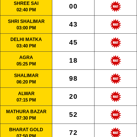
SHREE SAI
00
02:40 PM
SHRI SHALIMAR
43
03:00 PM
DELHI MATKA
45
03:40 PM
AGRA
18
05:25 PM
SHALIMAR
98
06:20 PM
ALWAR
20
07:15 PM
MATHURA BAZAR
52
07:30 PM
BHARAT GOLD
72
07:50 PM