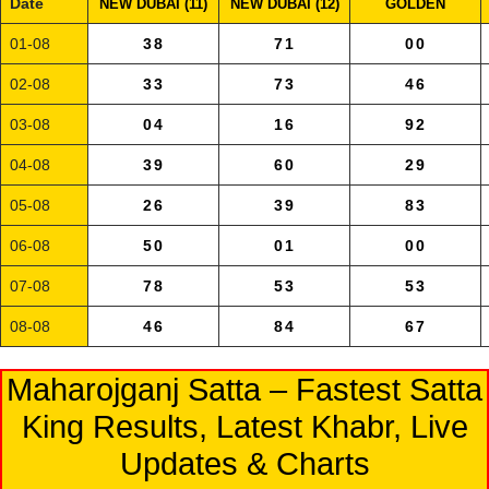
Date
NEW DUBAI (11)
NEW DUBAI (12)
GOLDEN
01-08
38
71
00
02-08
33
73
46
03-08
04
16
92
04-08
39
60
29
05-08
26
39
83
06-08
50
01
00
07-08
78
53
53
08-08
46
84
67
Maharojganj Satta – Fastest Satta
King Results, Latest Khabr, Live
Updates & Charts