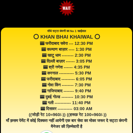
सीधे सट्टा कंपनी का No 1 खाईवाल
⭕️ KHAN BHAI KHAIWAL ⭕️
🎰 फरीदाबाद सवेरा --- 12:30 PM
🎰 कल्याण बाज़ार ---- 1:30 PM
🎰 खाटू धाम -------- 2:30 PM
🎰 दिल्ली बाज़ार ------ 3:05 PM
🎰 श्री गणेश ------ 4:35 PM
🎰 करनाल ---------- 5:30 PM
🎰 फरीदाबाद --------- 6:05 PM
🎰 गोवा किंग -------- 7:30 PM
🎰 गाजियाबाद ------- 9:40 PM
🎰 दुबई गोल्ड -------- 10:30 PM
🎰 गली ----------- 11:40 PM
🎰 दिसावर ---------- 03:00 AM
((जोड़ी रेट 10=960/-)) ((हरूफ़ रेट 100=960/-))
माँ क़सम पेमेंट में कोई दिक्कत नहीं आयेगी एक बार सेवा का मोका जरूर दे सट्टा कंपनी
मैनेजर की ज़िम्मेवारी है