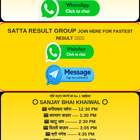
SATTA RESULT GROUP
JOIN HERE FOR FASTEST
RESULT 👇🏾👇🏾
सीधे सट्टा कंपनी का No 1 खाईवाल
⭕️ SANJAY BHAI KHAIWAL ⭕️
🎰 फरीदाबाद सवेरा --- 12:30 PM
🎰 कल्याण बाज़ार ---- 1:30 PM
🎰 खाटू धाम -------- 2:30 PM
🎰 दिल्ली बाज़ार ------ 3:05 PM
🎰 श्री गणेश ------ 4:35 PM